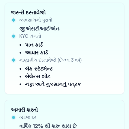
જરૂરી દસ્તાવેજો
વ્યવસાયનો પુરાવો
જીએસટીઆઈએન
KYC વિગતો
પાન કાર્ડ
આધાર કાર્ડ
નાણાકીય દસ્તાવેજો (છેલ્લા 3 વર્ષ)
બેંક સ્ટેટમેન્ટ
બેલેન્સ શીટ
નફા અને નુકસાનનું પત્રક
અમારી શરતો
વ્યાજ દર
વાર્ષિક 12% થી શરૂ થાય છે