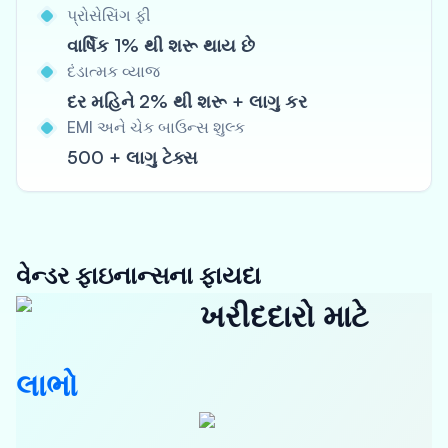
પ્રોસેસિંગ ફી
વાર્ષિક 1% થી શરૂ થાય છે
દંડાત્મક વ્યાજ
દર મહિને 2% થી શરૂ + લાગુ કર
EMI અને ચેક બાઉન્સ શુલ્ક
500 + લાગુ ટેક્સ
વેન્ડર ફાઇનાન્સના ફાયદા
ખરીદદારો માટે
લાભો