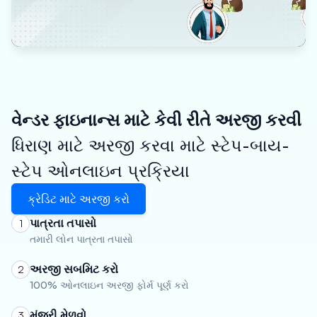
વેન્ડર ફાઇનાન્સ માટે કેવી રીતે અરજી કરવી
ધિરાણ માટે અરજી કરવા માટે સ્ટેપ-બાય-
સ્ટેપ ઓનલાઇન પ્રક્રિયા
ક્રેડિટ માટે અરજી કરો
પાત્રતા તપાસો
1
તમારી લોન પાત્રતા તપાસો
અરજી સબમિટ કરો
2
100% ઓનલાઇન અરજી ફોર્મ પૂર્ણ કરો
મંજૂરી મેળવો
3