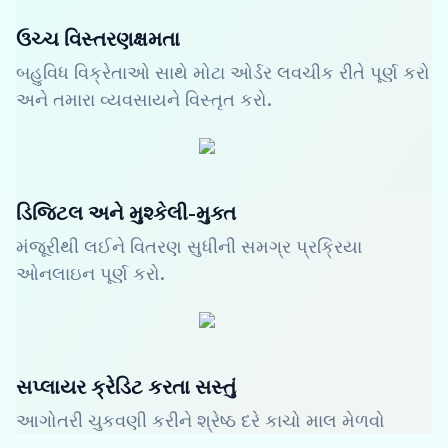
ઉચ્ચ વિસ્તરણક્ષમતા
બહુવિધ વિક્રેતાઓ સાથે મોટા ઓર્ડર લવચીક રીતે પૂર્ણ કરો
અને તમારા વ્યવસાયને વિસ્તૃત કરો.
ડિજિટલ અને મુશ્કેલી-મુક્ત
મંજૂરીથી લઈને વિતરણ સુધીની સમગ્ર પ્રક્રિયા
ઓનલાઇન પૂર્ણ કરો.
સપ્લાયર ક્રેડિટ કરતા સસ્તું
આગોતરી ચુકવણી કરીને શ્રેષ્ઠ દરે કાચો માલ મેળવો