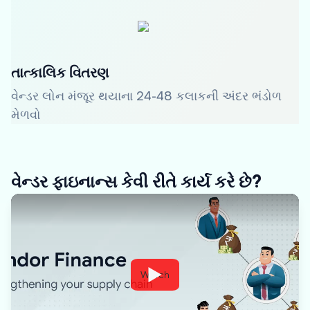
તાત્કાલિક વિતરણ
વેન્ડર લોન મંજૂર થયાના 24-48 કલાકની અંદર ભંડોળ
મેળવો
વેન્ડર ફાઇનાન્સ કેવી રીતે કાર્ય કરે છે?
Watch