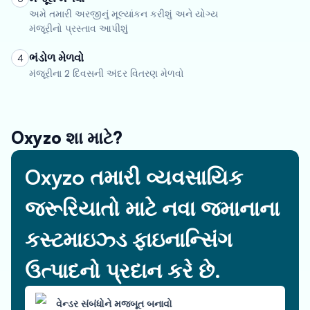
અમે તમારી અરજીનું મૂલ્યાંકન કરીશું અને યોગ્ય
મંજૂરીનો પ્રસ્તાવ આપીશું
ભંડોળ મેળવો
4
મંજૂરીના 2 દિવસની અંદર વિતરણ મેળવો
Oxyzo શા માટે?
Oxyzo તમારી વ્યવસાયિક
જરૂરિયાતો માટે નવા જમાનાના
કસ્ટમાઇઝ્ડ ફાઇનાન્સિંગ
ઉત્પાદનો પ્રદાન કરે છે.
વેન્ડર સંબંધોને મજબૂત બનાવો