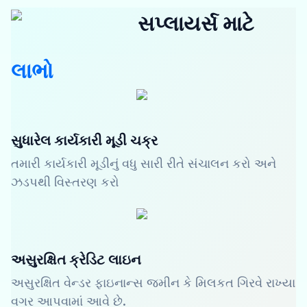
સપ્લાયર્સ માટે
લાભો
સુધારેલ કાર્યકારી મૂડી ચક્ર
તમારી કાર્યકારી મૂડીનું વધુ સારી રીતે સંચાલન કરો અને
ઝડપથી વિસ્તરણ કરો
અસુરક્ષિત ક્રેડિટ લાઇન
અસુરક્ષિત વેન્ડર ફાઇનાન્સ જમીન કે મિલકત ગિરવે રાખ્યા
વગર આપવામાં આવે છે.