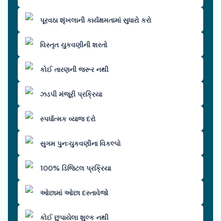
પૂરવઠા શૃંખલાની કાર્યક્ષમતામાં સુધારો કરો
વિસ્તૃત ચુકવણીની શરતો
કોઈ તારણની જરૂર નથી
ઝડપી મંજૂરી પ્રક્રિયા
સ્પર્ધાત્મક વ્યાજ દરો
સુગમ પુનઃચુકવણીના વિકલ્પો
100% ડિજિટલ પ્રક્રિયા
ઓછામાં ઓછા દસ્તાવેજો
કોઈ છુપાયેલા શુલ્ક નથી