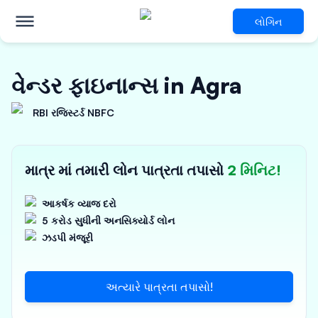
લોગિન
વેન્ડર ફાઇનાન્સ in Agra
RBI રજિસ્ટર્ડ NBFC
માત્ર માં તમારી લોન પાત્રતા તપાસો
2 મિનિટ!
આકર્ષક વ્યાજ દરો
5 કરોડ સુધીની અનસિક્યોર્ડ લોન
ઝડપી મંજૂરી
અત્યારે પાત્રતા તપાસો!