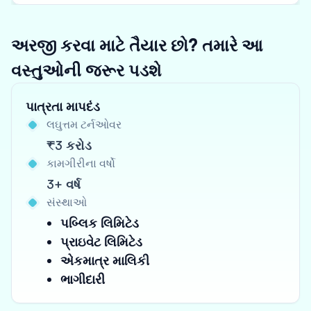
અરજી કરવા માટે તૈયાર છો? તમારે આ
વસ્તુઓની જરૂર પડશે
પાત્રતા માપદંડ
લઘુત્તમ ટર્નઓવર
₹3 કરોડ
કામગીરીના વર્ષો
3+ વર્ષ
સંસ્થાઓ
પબ્લિક લિમિટેડ
પ્રાઇવેટ લિમિટેડ
એકમાત્ર માલિકી
ભાગીદારી