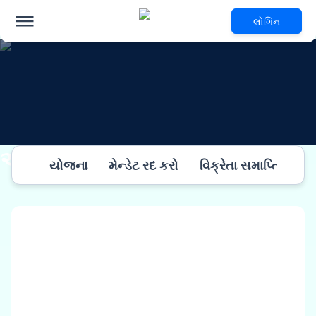
લોગિન
અન્ય માહિતી
યોજના
મેન્ડેટ રદ કરો
વિક્રેતા સમાપ્તિ
એ