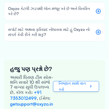
Oxyzo કેટલી ઝડપથી લોન મંજૂર કરે છે અને વિતરિત
કરે છે?
સપોર્ટ માટે અથવા ફરિયાદ નોંધાવવા માટે હું Oxyzo નો
સંપર્ક કેવી રીતે કરી શકું?
હજુ પણ પ્રશ્નો છે?
અમારી ધિરાણ ટીમ સોમ-
શનિ સવારે 10 થી સાંજે
નિષ્ણાત સાથે વાત
7 વાગ્યા સુધી ઉપલબ્ધ
કરો
છે. કૉલ કરો:
+91
7353012499
,
ઈમેલ:
getsupport@oxyzo.in