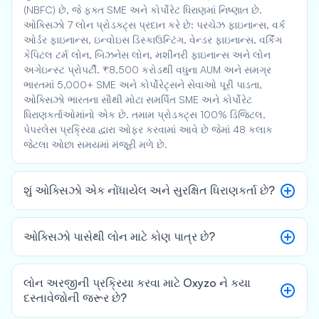
(NBFC) છે, જે ફક્ત SME અને કોર્પોરેટ ધિરાણમાં નિષ્ણાત છે.
ઓક્સિઝો 7 લોન પ્રોડક્ટ્સ પ્રદાન કરે છે: પરચેઝ ફાઇનાન્સ, વર્ક
ઓર્ડર ફાઇનાન્સ, ઇન્વોઇસ ડિસ્કાઉન્ટિંગ, વેન્ડર ફાઇનાન્સ, વર્કિંગ
કેપિટલ ટર્મ લોન, બિઝનેસ લોન, મશીનરી ફાઇનાન્સ અને લોન
અગેઇન્સ્ટ પ્રોપર્ટી. ₹8,500 કરોડથી વધુના AUM અને સમગ્ર
ભારતમાં 5,000+ SME અને કોર્પોરેટ્સને સેવાઓ પૂરી પાડતા,
ઓક્સિઝો ભારતના સૌથી મોટા સમર્પિત SME અને કોર્પોરેટ
ધિરાણકર્તાઓમાંનો એક છે. તમામ પ્રોડક્ટ્સ 100% ડિજિટલ,
પેપરલેસ પ્રક્રિયા દ્વારા ઓફર કરવામાં આવે છે જેમાં 48 કલાક
જેટલા ઓછા સમયમાં મંજૂરી મળે છે.
શું ઓક્સિઝો એક નોંધાયેલ અને સુરક્ષિત ધિરાણકર્તા છે?
ઓક્સિઝો પાસેથી લોન માટે કોણ પાત્ર છે?
લોન અરજીની પ્રક્રિયા કરવા માટે Oxyzo ને કયા
દસ્તાવેજોની જરૂર છે?