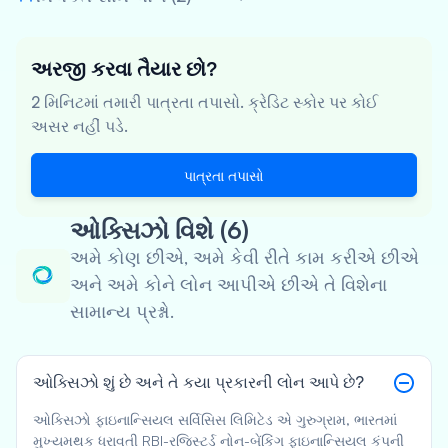
અરજી કરવા તૈયાર છો?
2 મિનિટમાં તમારી પાત્રતા તપાસો. ક્રેડિટ સ્કોર પર કોઈ
અસર નહીં પડે.
પાત્રતા તપાસો
ઓક્સિઝો વિશે (6)
અમે કોણ છીએ, અમે કેવી રીતે કામ કરીએ છીએ
અને અમે કોને લોન આપીએ છીએ તે વિશેના
સામાન્ય પ્રશ્નો.
ઓક્સિઝો શું છે અને તે કયા પ્રકારની લોન આપે છે?
ઓક્સિઝો ફાઇનાન્સિયલ સર્વિસિસ લિમિટેડ એ ગુરુગ્રામ, ભારતમાં
મુખ્યમથક ધરાવતી RBI-રજિસ્ટર્ડ નોન-બેંકિંગ ફાઇનાન્સિયલ કંપની