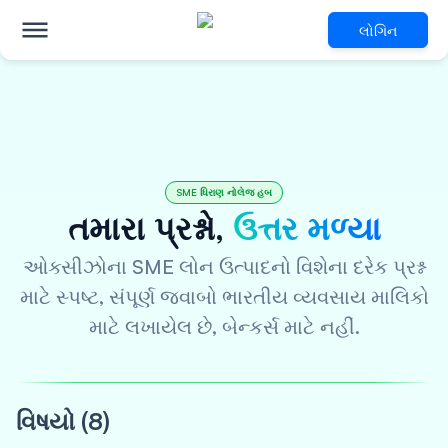
લોગિન
SME ધિરાણ નોલેજ હબ
તમારા પ્રશ્નો,
ઉત્તર મળ્યા
ઓક્સીઝોના SME લોન ઉત્પાદનો વિશેના દરેક પ્રશ્ન
માટે સ્પષ્ટ, સંપૂર્ણ જવાબો
ભારતીય વ્યવસાય માલિકો
માટે લખાયેલ છે, બેન્કર્સ માટે નહીં.
વિષયો (8)