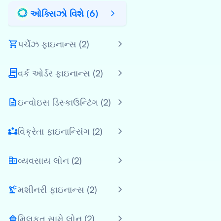
ઓક્સિઝો વિશે (6)
પર્ચેઝ ફાઇનાન્સ (2)
વર્ક ઓર્ડર ફાઇનાન્સ (2)
ઇન્વોઇસ ડિસ્કાઉન્ટિંગ (2)
વિક્રેતા ફાઇનાન્સિંગ (2)
વ્યવસાય લોન (2)
મશીનરી ફાઇનાન્સ (2)
મિલકત સામે લોન (2)