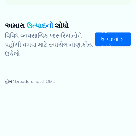
અમારા
ઉત્પાદનો
શોધો
બધા
વિવિધ વ્યવસાયિક જરૂરિયાતોને
ઉત્પાદનો
પહોંચી વળવા માટે રચાયેલ નાણાકીય
જુઓ
ઉકેલો
હોમ
breadcrumbs.HOME