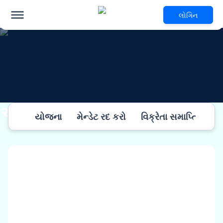
લોગિન
અન્ય માહિતી
યોજના
મેન્ડેટ રદ કરો
વિક્રેતા સમાપ્તિ
એ