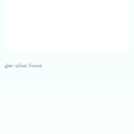
હોમ
ફરિયાદ નિવારણ