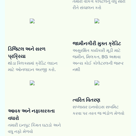
તમારી વર્કિંગ કેપિટલનું વધુ સારી
રીતે સંચાલન કરો
જામીનગીરી મુક્ત ક્રેડિટ
ડિજિટલ અને સરળ
અસુરક્ષિત કાર્યકારી મૂડી માટે
પ્રક્રિયા
જમીન, મિલકત, BG અથવા
થોડા ક્લિક્સમાં ક્રેડિટ લાઇન
અન્ય કોઈ કોલેટરલની જરૂર
માટે ઓનલાઇન અરજી કરો.
નથી
ત્વરિત વિતરણ
સપ્લાયર ઇનવોઇસ સબમિટ
આવક અને નફાકારકતા
કરવા પર તરત જ ભંડોળ મેળવો
વધારો
તમારી ઇનપુટ કિંમત ઘટાડો અને
વધુ નફો મેળવો