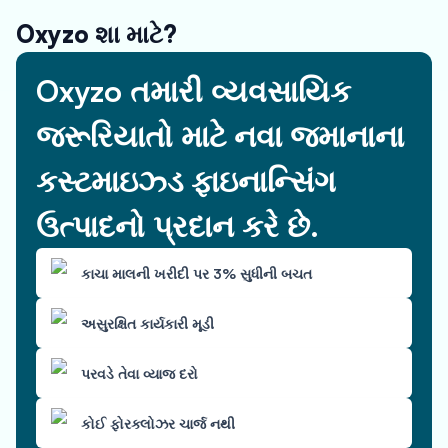
Oxyzo શા માટે?
Oxyzo તમારી વ્યવસાયિક
જરૂરિયાતો માટે નવા જમાનાના
કસ્ટમાઇઝ્ડ ફાઇનાન્સિંગ
ઉત્પાદનો પ્રદાન કરે છે.
કાચા માલની ખરીદી પર 3% સુધીની બચત
અસુરક્ષિત કાર્યકારી મૂડી
પરવડે તેવા વ્યાજ દરો
કોઈ ફોરક્લોઝર ચાર્જ નથી