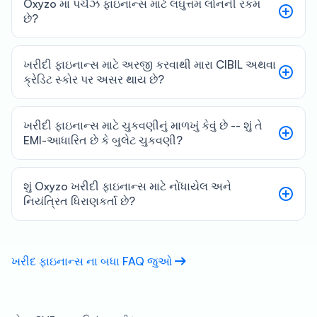
Oxyzo માં પર્ચેઝ ફાઇનાન્સ માટે લઘુત્તમ લોનની રકમ
છે?
ખરીદી ફાઇનાન્સ માટે અરજી કરવાથી મારા CIBIL અથવા
ક્રેડિટ સ્કોર પર અસર થાય છે?
ખરીદી ફાઇનાન્સ માટે ચુકવણીનું માળખું કેવું છે -- શું તે
EMI-આધારિત છે કે બુલેટ ચુકવણી?
શું Oxyzo ખરીદી ફાઇનાન્સ માટે નોંધાયેલ અને
નિયંત્રિત ધિરાણકર્તા છે?
ખરીદ ફાઇનાન્સ ના બધા FAQ જુઓ