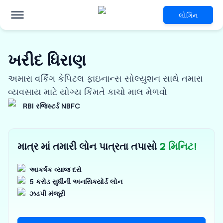
લોગિન
ખરીદ ધિરાણ
અમારા વર્કિંગ કેપિટલ ફાઇનાન્સ સોલ્યુશન સાથે તમારા
વ્યવસાય માટે યોગ્ય કિંમતે કાચો માલ મેળવો
RBI રજિસ્ટર્ડ NBFC
માત્ર માં તમારી લોન પાત્રતા તપાસો
2 મિનિટ!
આકર્ષક વ્યાજ દરો
5 કરોડ સુધીની અનસિક્યોર્ડ લોન
ઝડપી મંજૂરી