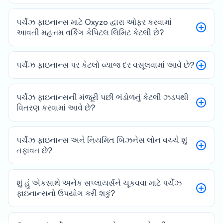
પર્ચેઝ ફાઇનાન્સ માટે Oxyzo દ્વારા ઓફર કરવામાં
આવતી મહત્તમ વર્કિંગ કેપિટલ લિમિટ કેટલી છે?
પર્ચેઝ ફાઇનાન્સ પર કેટલો વ્યાજ દર વસૂલવામાં આવે છે?
પર્ચેઝ ફાઇનાન્સની મંજૂરી પછી ભંડોળનું કેટલી ઝડપથી
વિતરણ કરવામાં આવે છે?
પર્ચેઝ ફાઇનાન્સ અને નિયમિત બિઝનેસ લોન વચ્ચે શું
તફાવત છે?
શું હું એકસાથે અનેક સપ્લાયર્સને ચૂકવવા માટે પર્ચેઝ
ફાઇનાન્સનો ઉપયોગ કરી શકું?