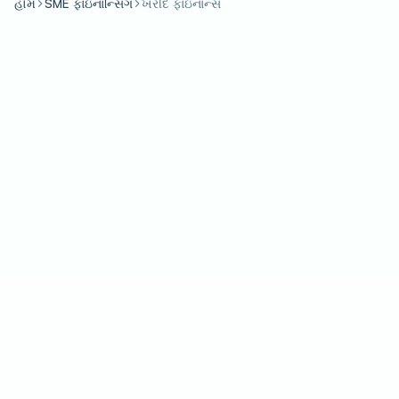
હોમ
SME ફાઇનાન્સિંગ
ખરીદ ફાઇનાન્સ