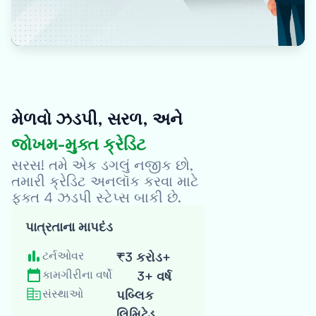
મેળવો ઝડપી, સરળ, અને
જોખમ-મુક્ત ક્રેડિટ
Oxyzo
વેબસાઇટની
સરસ! તમે એક ડગલું નજીક છો,
મુલાકાત લો
તમારી ક્રેડિટ અનલૉક કરવા માટે
ફક્ત 4 ઝડપી સ્ટેપ્સ બાકી છે.
સ્ટેપ પૂર્ણ થયું
પાત્રતાના માપદંડ
મારી
પાત્રતા
ટર્નઓવર
₹3 કરોડ+
તપાસો
કામગીરીના વર્ષો
3+ વર્ષ
ક્રેડિટ સ્કોર પર
કોઈ અસર પડતી
સંસ્થાઓ
પબ્લિક
નથી
લિમિટેડ,