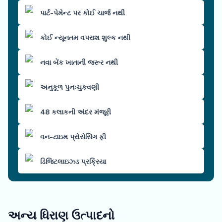
પાર્ટ-પેમેન્ટ પર કોઈ ચાર્જ નથી
કોઈ ન્યૂનતમ વપરાશ શુલ્ક નથી
નવા બેંક ખાતાની જરૂર નથી
અનુકૂળ પુનઃચુકવણી
48 કલાકની અંદર મંજૂરી
વન-ટાઇમ પ્રોસેસિંગ ફી
ડિજિટલાઇઝ્ડ પ્રક્રિયા
અન્ય ધિરાણ ઉત્પાદનો