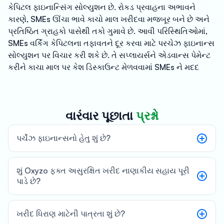
કેપિટલ ફાઇનાન્સિંગ સોલ્યુશન છે. રોકડ પ્રવાહના અભાવને
કારણે, SMEs ઊંચા ભાવે કાચો માલ ખરીદવા મજબૂર બને છે અને
પ્રતિષ્ઠિત ગ્રાહકો પાસેથી તકો ગુમાવે છે. આવી પરિસ્થિતિઓમાં,
SMEs વર્કિંગ કેપિટલના તફાવતને દૂર કરવા માટે પરચેઝ ફાઇનાન્સ
સોલ્યુશન પર વિચાર કરી શકે છે. તે સપ્લાયર્સને એડવાન્સ પેમેન્ટ
કરીને કાચા માલ પર કેશ ડિસ્કાઉન્ટ મેળવવામાં SMEs ને મદદ
કરશે અને એન્ટરપ્રાઇઝના બોટમ લાઇન અને ટોપ લાઇન બંનેમાં
વૃદ્ધિ કરવામાં પણ મદદ કરશે. પરચેઝ ફાઇનાન્સિંગ સોલ્યુશન
એન્ટરપ્રાઇઝિસને ટૂંકા ગાળાની નાણાકીય જરૂરિયાતો પૂરી કરવા
વારંવાર પૂછાતા
પ્રશ્નો
સક્ષમ બનાવે છે. Oxyzo, SME-કેન્દ્રિત RBI-રજિસ્ટર્ડ NBFC,
તેના ગ્રાહકોને ઓછા વ્યાજ દરે પરચેઝ ફાઇનાન્સ જેવા સ્માર્ટ
પર્ચેઝ ફાઇનાન્સનો હેતુ શું છે?
બિઝનેસ ફાઇનાન્સિંગ સોલ્યુશન્સ ઓફર કરે છે. તે કોઈપણ છુપા
શુલ્ક વગરની 100% ડિજિટાઈઝ્ડ મુશ્કેલી-મુક્ત પ્રક્રિયા છે.
શું Oxyzo ફક્ત અસુરક્ષિત ખરીદ નાણાકીય સહાય પૂરી
પાડે છે?
ખરીદ ધિરાણ માટેની પાત્રતા શું છે?