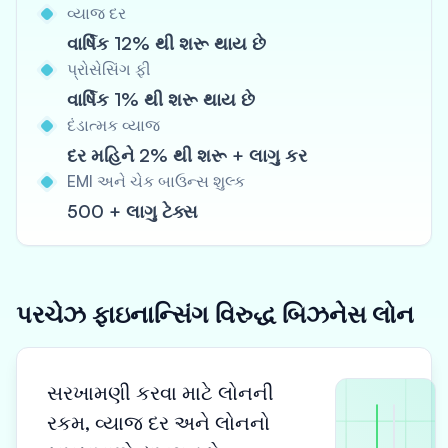
વ્યાજ દર
વાર્ષિક 12% થી શરૂ થાય છે
પ્રોસેસિંગ ફી
વાર્ષિક 1% થી શરૂ થાય છે
દંડાત્મક વ્યાજ
દર મહિને 2% થી શરૂ + લાગુ કર
EMI અને ચેક બાઉન્સ શુલ્ક
500 + લાગુ ટેક્સ
પરચેઝ ફાઇનાન્સિંગ વિરુદ્ધ બિઝનેસ લોન
સરખામણી કરવા માટે લોનની
રકમ, વ્યાજ દર અને લોનનો
pages.c
pages