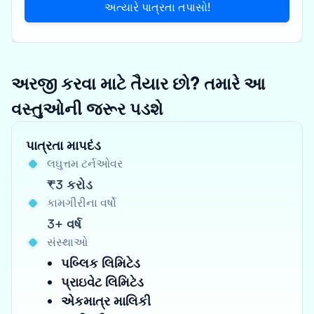
અત્યારે પાત્રતા તપાસો!
અરજી કરવા માટે તૈયાર છો? તમારે આ
વસ્તુઓની જરૂર પડશે
પાત્રતા માપદંડ
લઘુત્તમ ટર્નઓવર
₹3 કરોડ
કામગીરીના વર્ષો
3+ વર્ષ
સંસ્થાઓ
પબ્લિક લિમિટેડ
પ્રાઇવેટ લિમિટેડ
એકમાત્ર માલિકી