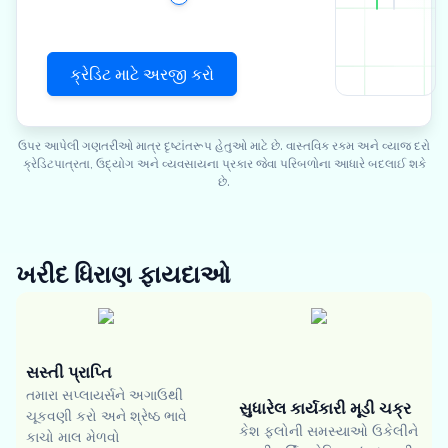
ક્રેડિટ માટે અરજી કરો
ઉપર આપેલી ગણતરીઓ માત્ર દૃષ્ટાંતરૂપ હેતુઓ માટે છે. વાસ્તવિક રકમ અને વ્યાજ દરો
ક્રેડિટપાત્રતા, ઉદ્યોગ અને વ્યવસાયના પ્રકાર જેવા પરિબળોના આધારે બદલાઈ શકે
છે.
ખરીદ ધિરાણ
ફાયદાઓ
સસ્તી પ્રાપ્તિ
તમારા સપ્લાયર્સને અગાઉથી
સુધારેલ કાર્યકારી મૂડી ચક્ર
ચૂકવણી કરો અને શ્રેષ્ઠ ભાવે
કેશ ફ્લોની સમસ્યાઓ ઉકેલીને
કાચો માલ મેળવો