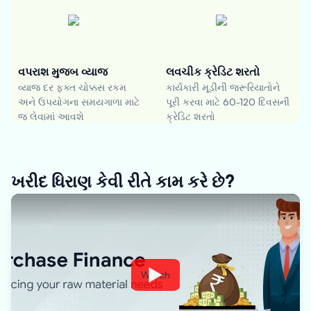
વપરાશ મુજબ વ્યાજ
લવચીક ક્રેડિટ શરતો
વ્યાજ દર ફક્ત ચોક્કસ રકમ
કાર્યકારી મૂડીની જરૂરિયાતોને
અને ઉપયોગના સમયગાળા માટે
પૂરી કરવા માટે 60-120 દિવસની
જ લેવામાં આવશે
ક્રેડિટ શરતો
ખરીદ ધિરાણ કેવી રીતે કામ કરે છે?
Watch