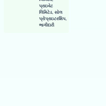
પ્રાઇવેટ
અરજી પૂર્ણ કર
લિમિટેડ, સોલ
પ્રોપ્રાઇટરશિપ,
ભાગીદારી
તમારી ઓફર
મેળવો
ભંડોળ પ્રાપ્ત
કરો
ફાસ્ટ-ટ્રેક ફંડિંગ
મેળવો અને
વૃદ્ધિ
શરૂ કરો