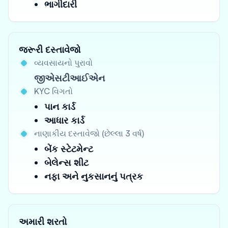
ભાગીદારી
જરૂરી દસ્તાવેજો
વ્યવસાયનો પુરાવો
જીએસટીઆઈએન
KYC વિગતો
પાન કાર્ડ
આધાર કાર્ડ
નાણાકીય દસ્તાવેજો (છેલ્લા 3 વર્ષ)
બેંક સ્ટેટમેન્ટ
બેલેન્સ શીટ
નફા અને નુકસાનનું પત્રક
અમારી શરતો