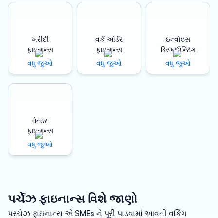
ખરીદી
વર્ક ઓર્ડર
ઇન્વોઇસ
ફાઇનાન્સ
ફાઇનાન્સ
ડિસ્કાઉન્ટિંગ
વધુ જુઓ
વધુ જુઓ
વધુ જુઓ
વેન્ડર
ફાઇનાન્સ
વધુ જુઓ
પર્ચેઝ ફાઇનાન્સ વિશે જાણો
પરચેઝ ફાઇનાન્સ એ SMEs ને પૂરી પાડવામાં આવતી વર્કિંગ