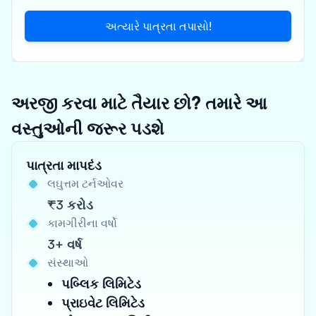
અત્યારે પાત્રતા તપાસો!
અરજી કરવા માટે તૈયાર છો? તમારે આ
વસ્તુઓની જરૂર પડશે
પાત્રતા માપદંડ
લઘુત્તમ ટર્નઓવર
₹3 કરોડ
કામગીરીના વર્ષો
3+ વર્ષ
સંસ્થાઓ
પબ્લિક લિમિટેડ
પ્રાઇવેટ લિમિટેડ