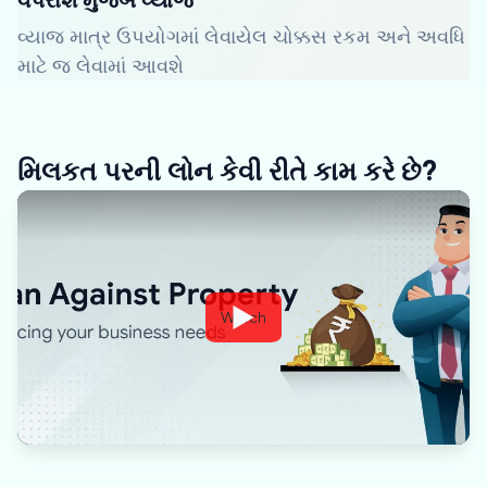
વ્યાજ માત્ર ઉપયોગમાં લેવાયેલ ચોક્કસ રકમ અને અવધિ
માટે જ લેવામાં આવશે
મિલકત પરની લોન કેવી રીતે કામ કરે છે?
Watch