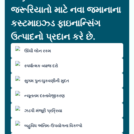
જરૂરિયાતો માટે નવા જમાનાના
કસ્ટમાઇઝ્ડ ફાઇનાન્સિંગ
ઉત્પાદનો પ્રદાન કરે છે.
ઊંચી લોન રકમ
સ્પર્ધાત્મક વ્યાજ દરો
સુગમ પુનઃચુકવણીની મુદત
ન્યૂનતમ દસ્તાવેજીકરણ
ઝડપી મંજૂરી પ્રક્રિયા
બહુવિધ અંતિમ-ઉપયોગના વિકલ્પો