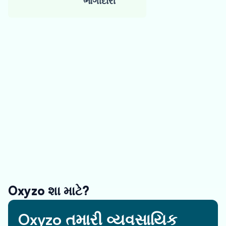
ભાગીદારી
તમારી ઓફર
મેળવો
ભંડોળ પ્રાપ્ત
કરો
ફાસ્ટ-ટ્રેક ફંડિંગ
મેળવો અને
વૃદ્ધિ
શરૂ કરો
Oxyzo શા માટે?
Oxyzo તમારી વ્યવસાયિક