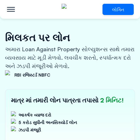
લોગિન
મિલકત પર લોન
અમારા Loan Against Property સોલ્યુશન્સ સાથે તમારા
વ્યવસાય માટે મૂડી મેળવો. લવચીક શરતો, સ્પર્ધાત્મક દરો
અને ઝડપી મંજૂરીઓ મેળવો.
RBI રજિસ્ટર્ડ NBFC
માત્ર માં તમારી લોન પાત્રતા તપાસો
2 મિનિટ!
આકર્ષક વ્યાજ દરો
5 કરોડ સુધીની અનસિક્યોર્ડ લોન
ઝડપી મંજૂરી