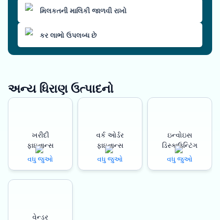
મિલકતની માલિકી જાળવી રાખો
કર લાભો ઉપલબ્ધ છે
અન્ય ધિરાણ ઉત્પાદનો
ખરીદી
વર્ક ઓર્ડર
ઇન્વોઇસ
ફાઇનાન્સ
ફાઇનાન્સ
ડિસ્કાઉન્ટિંગ
વધુ જુઓ
વધુ જુઓ
વધુ જુઓ
વેન્ડર