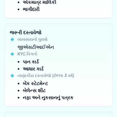
એકમાત્ર માલિકી
ભાગીદારી
જરૂરી દસ્તાવેજો
વ્યવસાયનો પુરાવો
જીએસટીઆઈએન
KYC વિગતો
પાન કાર્ડ
આધાર કાર્ડ
નાણાકીય દસ્તાવેજો (છેલ્લા 3 વર્ષ)
બેંક સ્ટેટમેન્ટ
બેલેન્સ શીટ
નફા અને નુકસાનનું પત્રક