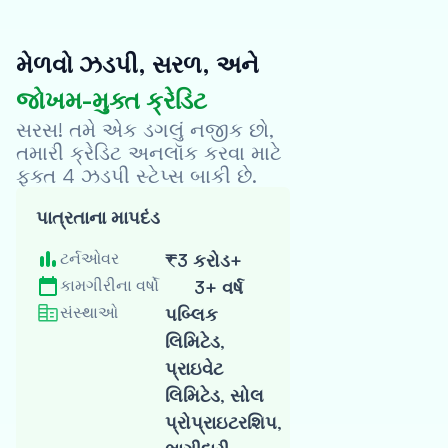
મેળવો ઝડપી, સરળ, અને
જોખમ-મુક્ત ક્રેડિટ
Oxyzo
વેબસાઇટની
સરસ! તમે એક ડગલું નજીક છો,
મુલાકાત લો
તમારી ક્રેડિટ અનલૉક કરવા માટે
ફક્ત 4 ઝડપી સ્ટેપ્સ બાકી છે.
સ્ટેપ પૂર્ણ થયું
પાત્રતાના માપદંડ
મારી
પાત્રતા
ટર્નઓવર
₹3 કરોડ+
તપાસો
કામગીરીના વર્ષો
3+ વર્ષ
ક્રેડિટ સ્કોર પર
કોઈ અસર પડતી
સંસ્થાઓ
પબ્લિક
નથી
લિમિટેડ,
પ્રાઇવેટ
અરજી પૂર્ણ કર
લિમિટેડ, સોલ
પ્રોપ્રાઇટરશિપ,