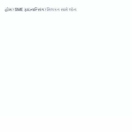
હોમ
SME ફાઇનાન્સિંગ
મિલકત સામે લોન