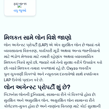
ફાઇનાન્સ
વધુ જુઓ
મિલકત સામે લોન વિશે જાણો
લોન અગેન્સ્ટ પ્રોપર્ટી (LAP) એ એક સુરક્ષિત લોન છે જ્યાં તમે
વ્યવસાયના વિસ્તરણ, કાર્યકારી મૂડી અથવા અન્ય જરૂરિયાતો
માટે ભંડોળ મેળવવા માટે તમારી રહેણાંક અથવા વ્યાવસાયિક
મિલકત ગિરવે મૂકો છો. જ્યારે તમે તેનો સુરક્ષા તરીકે ઉપયોગ કરો
છો ત્યારે મિલકત તમારા કબજામાં રહે છે. Oxyzo લવચીક
પુનઃચુકવણી વિકલ્પો અને ન્યૂનતમ દસ્તાવેજો સાથે સ્પર્ધાત્મક
LAP ઉકેલો પ્રદાન કરે છે.
લોન અગેન્સ્ટ પ્રોપર્ટી શું છે?
બિઝનેસ લોનની દુનિયામાં, સામાન્ય રીતે બે વિકલ્પો હોય છે:
સુરક્ષિત અને અસુરક્ષિત લોન. અસુરક્ષિત લોન સામાન્ય રીતે
કોલેટરલ-મુક્ત હોય છે અને નાણાંના વિતરણ માટે કોઈ સુરક્ષાની