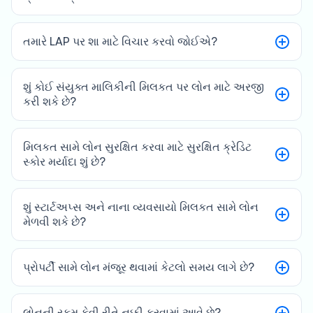
તમારે LAP પર શા માટે વિચાર કરવો જોઈએ?
શું કોઈ સંયુક્ત માલિકીની મિલકત પર લોન માટે અરજી
કરી શકે છે?
મિલકત સામે લોન સુરક્ષિત કરવા માટે સુરક્ષિત ક્રેડિટ
સ્કોર મર્યાદા શું છે?
શું સ્ટાર્ટઅપ્સ અને નાના વ્યવસાયો મિલકત સામે લોન
મેળવી શકે છે?
પ્રોપર્ટી સામે લોન મંજૂર થવામાં કેટલો સમય લાગે છે?
લોનની રકમ કેવી રીતે નક્કી કરવામાં આવે છે?