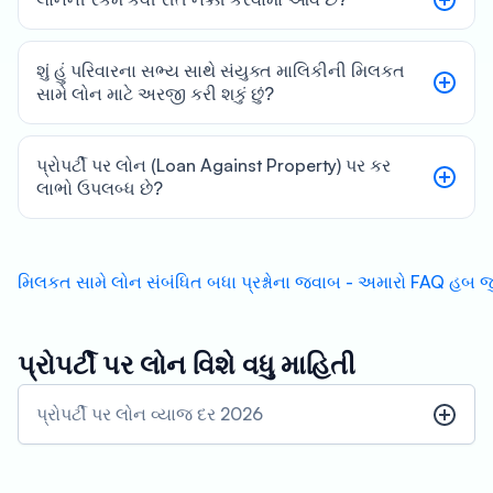
શું હું પરિવારના સભ્ય સાથે સંયુક્ત માલિકીની મિલકત
સામે લોન માટે અરજી કરી શકું છું?
પ્રોપર્ટી પર લોન (Loan Against Property) પર કર
લાભો ઉપલબ્ધ છે?
મિલકત સામે લોન સંબંધિત બધા પ્રશ્નોના જવાબ - અમારો FAQ હબ
પ્રોપર્ટી પર લોન વિશે વધુ માહિતી
પ્રોપર્ટી પર લોન વ્યાજ દર 2026