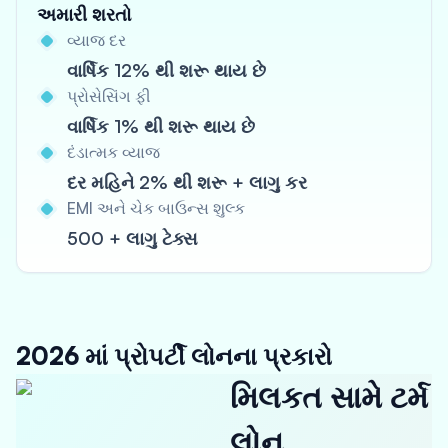
અમારી શરતો
વ્યાજ દર
વાર્ષિક 12% થી શરૂ થાય છે
પ્રોસેસિંગ ફી
વાર્ષિક 1% થી શરૂ થાય છે
દંડાત્મક વ્યાજ
દર મહિને 2% થી શરૂ + લાગુ કર
EMI અને ચેક બાઉન્સ શુલ્ક
500 + લાગુ ટેક્સ
2026 માં પ્રોપર્ટી લોનના પ્રકારો
મિલકત સામે ટર્મ
લોન