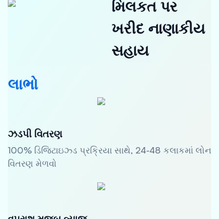
મિલકત પર
ખરીદ નાણાકીય
સહાય
લાભો
ઝડપી વિતરણ
100% ડિજિટાઇઝ્ડ પ્રક્રિયા સાથે, 24-48 કલાકમાં લોન
વિતરણ મેળવો
વપરાશ મુજબ વ્યાજ