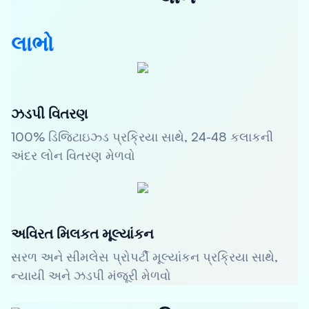
લાભો
ઝડપી વિતરણ
100% ડિજિટાઇઝ્ડ પ્રક્રિયા સાથે, 24-48 કલાકની
અંદર લોન વિતરણ મેળવો
અવિરત મિલકત મૂલ્યાંકન
સરળ અને સીમલેસ પ્રોપર્ટી મૂલ્યાંકન પ્રક્રિયા સાથે,
ન્યાયી અને ઝડપી મંજૂરી મેળવો