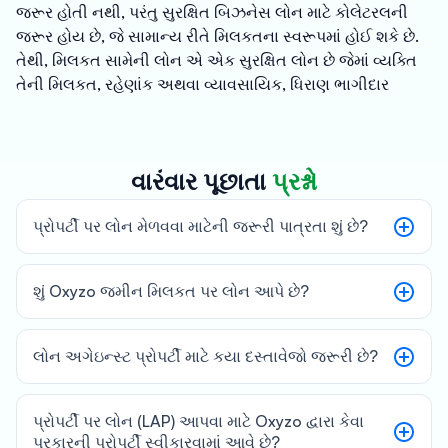
જરૂર હોતી નથી, પરંતુ સુરક્ષિત બિઝનેસ લોન માટે કોલેટરલની
જરૂર હોય છે, જે સામાન્ય રીતે મિલકતના સ્વરૂપમાં હોઈ શકે છે.
તેથી, મિલકત સામેની લોન એ એક સુરક્ષિત લોન છે જેમાં વ્યક્તિ
તેની મિલકત, રહેણાંક અથવા વ્યાવસાયિક, ધિરાણ ભાગીદાર
પાસેથી બિઝનેસ લોન મેળવવા માટે સુરક્ષા તરીકે ઉપયોગ કરે છે.
આવી લોન સામાન્ય રીતે ખૂબ મોટી રકમની હોય છે અને
વ્યવસાયોને ભવિષ્યની વૃદ્ધિ અને સ્કેલ માટે વ્યૂહાત્મક નિર્ણયો
વારંવાર પૂછાતા
પ્રશ્નો
લેવામાં મદદ કરે છે.
પ્રોપર્ટી પર લોન મેળવવા માટેની જરૂરી પાત્રતા શું છે?
શું Oxyzo જમીન મિલકત પર લોન આપે છે?
લોન અગેઇન્સ્ટ પ્રોપર્ટી માટે કયા દસ્તાવેજો જરૂરી છે?
પ્રોપર્ટી પર લોન (LAP) આપવા માટે Oxyzo દ્વારા કેવા
પ્રકારની પ્રોપર્ટી સ્વીકારવામાં આવે છે?