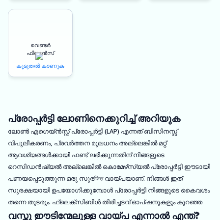
വെണ്ടർ
ഫിനാൻസ്
കൂടുതൽ കാണുക
പ്രോപ്പർട്ടി ലോണിനെക്കുറിച്ച് അറിയുക
ലോൺ എഗെയ്ൻസ്റ്റ് പ്രോപ്പർട്ടി (LAP) എന്നത് ബിസിനസ്സ്
വിപുലീകരണം, പ്രവർത്തന മൂലധനം അല്ലെങ്കിൽ മറ്റ്
ആവശ്യങ്ങൾക്കായി ഫണ്ട് ലഭിക്കുന്നതിന് നിങ്ങളുടെ
റെസിഡൻഷ്യൽ അല്ലെങ്കിൽ കൊമേഴ്‌സ്യൽ പ്രോപ്പർട്ടി ഈടായി
പണയപ്പെടുത്തുന്ന ഒരു സുരক্ষিত വായ്പയാണ്. നിങ്ങൾ ഇത്
സുരക്ഷയായി ഉപയോഗിക്കുമ്പോൾ പ്രോപ്പർട്ടി നിങ്ങളുടെ കൈവശം
തന്നെ തുടരും. ഫ്ലെക്സിബിൾ തിരിച്ചടവ് ഓപ്ഷനുകളും കുറഞ്ഞ
വസ്തു ഈടിന്മേലുള്ള വായ്പ എന്നാൽ എന്ത്?
ഡോക്യുമെന്റേഷനും ഉള്ള മത്സരപരമായ LAP സൊല്യൂഷനുകൾ