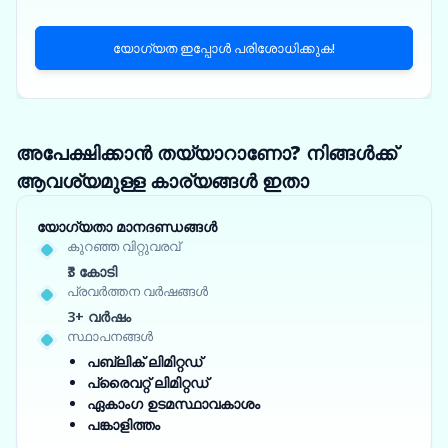
യോഗ്യത ഇപ്പോൾ പരിശോധിക്കുക!
അപേക്ഷിക്കാൻ തയ്യാറാണോ? നിങ്ങൾക്ക്
ആവശ്യമുള്ള കാര്യങ്ങൾ ഇതാ
യോഗ്യതാ മാനദണ്ഡങ്ങൾ
കുറഞ്ഞ വിറ്റുവരവ്
₹3 കോടി
പ്രവർത്തന വർഷങ്ങൾ
3+ വർഷം
സ്ഥാപനങ്ങൾ
പബ്ലിക് ലിമിറ്റഡ്
പ്രൈവറ്റ് ലിമിറ്റഡ്
ഏകാംഗ ഉടമസ്ഥാവകാശം
പങ്കാളിത്തം