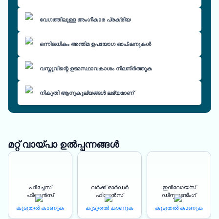
വേഗത്തിലുള്ള അംഗീകാര പ്രക്രിയ
ഒന്നിലധികം അന്തിമ ഉപയോഗ ഓപ്ഷനുകൾ
വസ്തുവിന്റെ ഉടമസ്ഥാവകാശം നിലനിർത്തുക
നികുതി ആനുകൂല്യങ്ങൾ ലഭ്യമാണ്
മറ്റ് വായ്പാ ഉൽപ്പന്നങ്ങൾ
പർച്ചേസ്
വർക്ക് ഓർഡർ
ഇൻവോയ്സ്
ഫിനാൻസ്
ഫിനാൻസ്
ഡിസ്കൗണ്ടിംഗ്
കൂടുതൽ കാണുക
കൂടുതൽ കാണുക
കൂടുതൽ കാണുക