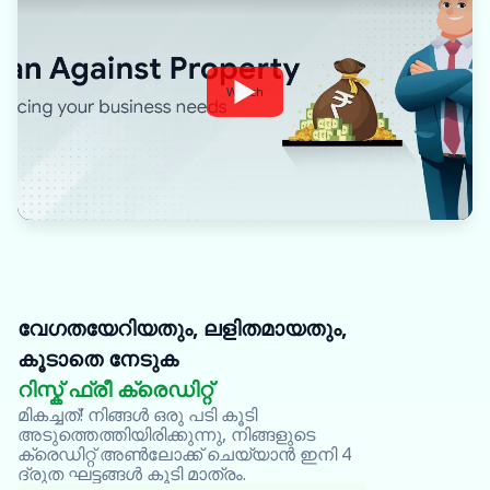
Watch
വേഗതയേറിയതും, ലളിതമായതും,
കൂടാതെ നേടുക
Oxyzo വ
സന്ദർശിക
റിസ്ക് ഫ്രീ ക്രെഡിറ്റ്
മികച്ചത്! നിങ്ങൾ ഒരു പടി കൂടി
ഘട്ടം പൂ
അടുത്തെത്തിയിരിക്കുന്നു, നിങ്ങളുടെ
ക്രെഡിറ്റ് അൺലോക്ക് ചെയ്യാൻ ഇനി 4
ദ്രുത ഘട്ടങ്ങൾ കൂടി മാത്രം.
എന്റെ