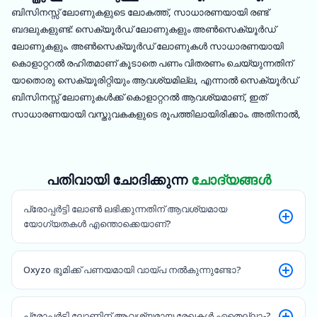
Oxyzo വാഗ്ദാനം ചെയ്യുന്നു.
ബിസിനസ്സ് ലോണുകളുടെ ലോകത്ത്, സാധാരണയായി രണ്ട്
ബദലുകളുണ്ട്: സെക്യൂർഡ് ലോണുകളും അൺസെക്യൂർഡ്
ലോണുകളും. അൺസെക്യൂർഡ് ലോണുകൾ സാധാരണയായി
കൊളാറ്ററൽ രഹിതമാണ് കൂടാതെ പണം വിതരണം ചെയ്യുന്നതിന്
യാതൊരു സെക്യൂരിറ്റിയും ആവശ്യമില്ല, എന്നാൽ സെക്യൂർഡ്
ബിസിനസ്സ് ലോണുകൾക്ക് കൊളാറ്ററൽ ആവശ്യമാണ്, ഇത്
സാധാരണയായി വസ്തുവകകളുടെ രൂപത്തിലായിരിക്കാം. അതിനാൽ,
ഒരു ഫിനാൻസിംഗ് പാർട്ണറിൽ നിന്ന് ബിസിനസ്സ് ലോൺ
ലഭിക്കുന്നതിന് ഒരു വ്യക്തി തന്റെ വസ്തുവോ (താമസസ്ഥലമോ
വാണിജ്യപരമോ ആയത്) സെക്യൂരിറ്റിയായി ഉപയോഗിക്കുന്ന ഒരു
പതിവായി ചോദിക്കുന്ന
ചോദ്യങ്ങൾ
സെക്യൂർഡ് ലോണാണ് ലോൺ എഗെയ്ൻസ്റ്റ് പ്രോപ്പർട്ടി. ഇത്തരം
ലോണുകൾ സാധാരണയായി വലിയ തുകകളായിരിക്കും, കൂടാതെ
പ്രോപ്പർട്ടി ലോൺ ലഭിക്കുന്നതിന് ആവശ്യമായ
ബിസിനസ്സുകളെ ഭാവിയിലെ വളർച്ചയ്ക്കും വിപുലീകരണത്തിനുമായി
യോഗ്യതകൾ എന്തൊക്കെയാണ്?
തന്ത്രപരമായ തീരുമാനങ്ങൾ എടുക്കാൻ സഹായിക്കുന്നു.
Oxyzo ഭൂമിക്ക് പണയമായി വായ്പ നൽകുന്നുണ്ടോ?
പ്രോപ്പർട്ടി ലോണിന് ആവശ്യമായ രേഖകൾ ഏതെല്ലാം?