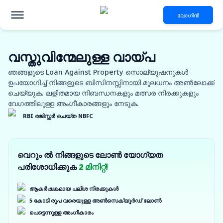
ലോഗിൻ
വസ്തുവിന്മേലുള്ള വായ്പ
ഞങ്ങളുടെ Loan Against Property സൊല്യൂഷനുകൾ
ഉപയോഗിച്ച് നിങ്ങളുടെ ബിസിനസ്സിനായി മൂലധനം അൺലോക്ക്
ചെയ്യുക. ലളിതമായ നിബന്ധനകളും മത്സര നിരക്കുകളും
വേഗത്തിലുള്ള അംഗീകാരങ്ങളും നേടുക.
RBI രജിസ്റ്റർ ചെയ്ത NBFC
വെറും ൽ നിങ്ങളുടെ ലോൺ യോഗ്യത
പരിശോധിക്കുക
2 മിനിറ്റ്!
ആകർഷകമായ പലിശ നിരക്കുകൾ
5 കോടി രൂപ വരെയുള്ള അൺസെക്യൂർഡ് ലോൺ
പെട്ടെന്നുള്ള അംഗീകാരം