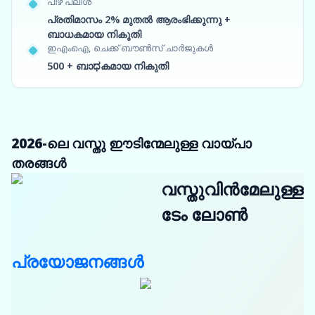
പിഴ പലിശ
പ്രതിമാസം 2% മുതൽ ആരംഭിക്കുന്നു +
ബാധകമായ നികുതി
ഇഎംഐ, ചെക്ക് ബൗൺസ് ചാർജുകൾ
500 + ബാಧകമായ നികുതി
2026-ലെ വസ്തു ഈടിന്മേലുള്ള വായ്പാ
തരങ്ങൾ
വസ്തുവിൻമേലുള്ള
ടേം ലോൺ
പ്രയോജനങ്ങൾ