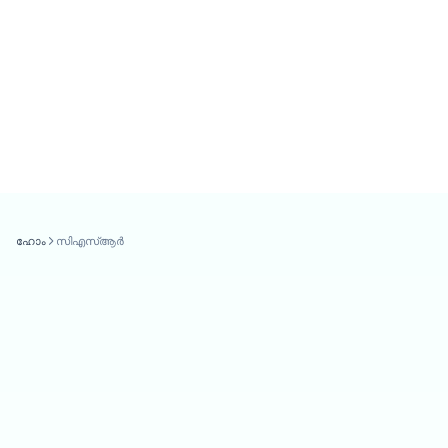
ഹോം
സിഎസ്ആർ