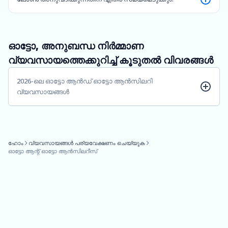
ഓട്ടോ, അനുബന്ധ നിർമ്മാണ
വ്യവസായത്തെക്കുറിച്ച് കൂടുതൽ വിവരങ്ങൾ
2026-ലെ ഓട്ടോ ആൻഡ് ഓട്ടോ ആൻസിലറി
വ്യവസായങ്ങൾ
ഹോം
വ്യവസായങ്ങൾ പര്യവേക്ഷണം ചെയ്യുക
ഓട്ടോ ആന്റ് ഓട്ടോ ആൻസിലറീസ്