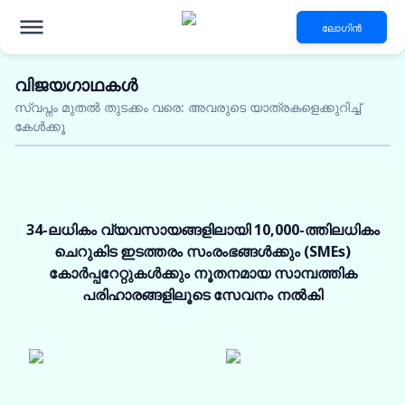
ലോഗിൻ
വിജയഗാഥകൾ
ലോജിസ്റ്റിക്സ് വ്യവസായം
സ്വപ്നം മുതൽ തുടക്കം വരെ: അവരുടെ യാത്രകളെക്കുറിച്ച്
നൂതന ധനകാര്യ
കേൾക്കൂ
പരിഹാരങ്ങൾക്കായി
5 കോടി രൂപ വരെ ഈടുരഹിത വായ്പ
ആകർഷകമായ പലിശ നിരക്കുകൾ
48 മണിക്കൂറിനുള്ളിൽ അംഗീകാരം
34-ലധികം വ്യവസായങ്ങളിലായി 10,000-ത്തിലധികം
ചെറുകിട ഇടത്തരം സംരംഭങ്ങൾക്കും (SMEs)
യോഗ്യത ഇപ്പോൾ പരിശോധിക്കുക
കോർപ്പറേറ്റുകൾക്കും നൂതനമായ സാമ്പത്തിക
പരിഹാരങ്ങളിലൂടെ സേവനം നൽകി