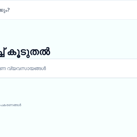
കും?
ച് കൂടുതൽ
കരണ വ്യവസായങ്ങൾ
 ഉപകരണങ്ങൾ