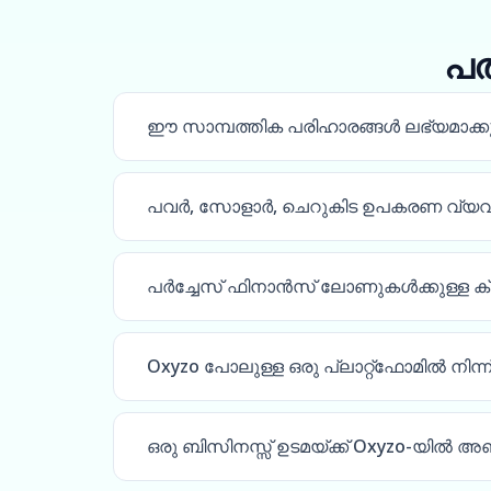
പത
ഈ സാമ്പത്തിക പരിഹാരങ്ങൾ ലഭ്യമാക്
പവർ, സോളാർ, ചെറുകിട ഉപകരണ വ്യവസായ 
പർച്ചേസ് ഫിനാൻസ് ലോണുകൾക്കുള്ള ക്
Oxyzo പോലുള്ള ഒരു പ്ലാറ്റ്‌ഫോമിൽ നിന
ഒരു ബിസിനസ്സ് ഉടമയ്ക്ക് Oxyzo-യി