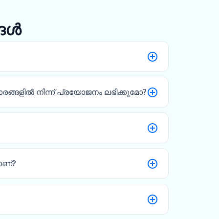
്ങൾ
രങ്ങളിൽ നിന്ന് പ്രയോജനം ലഭിക്കുമോ?
ാണ്?