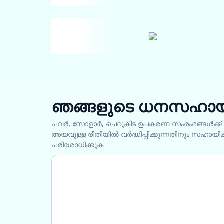
ഞങ്ങളുടെ ധനസഹായ
പവർ, സോളാർ, ചെറുകിട ഉപകരണ സംരംഭങ്ങൾക്ക് 
അയവുള്ള രീതിയിൽ വർദ്ധിപ്പിക്കുന്നതിനും സഹാ
പരിശോധിക്കുക