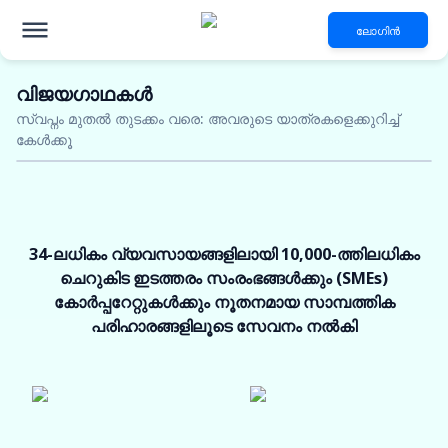
ലോഗിൻ
വിജയഗാഥകൾ
റെഡിമെയ്ഡ് വസ്ത്ര
സ്വപ്നം മുതൽ തുടക്കം വരെ: അവരുടെ യാത്രകളെക്കുറിച്ച്
വ്യവസായം
എന്നിവയ്ക്കായുള്ള
കേൾക്കൂ
നൂതന ധനസഹായ
പരിഹാരങ്ങൾ
5 കോടി രൂപ വരെയുള്ള ഈടുരഹിത വായ്പ
34-ലധികം വ്യവസായങ്ങളിലായി 10,000-ത്തിലധികം
ആകർഷകമായ പലിശ നിരക്കുകൾ
48 മണിക്കൂറിനുള്ളിൽ അനുമതി
ചെറുകിട ഇടത്തരം സംരംഭങ്ങൾക്കും (SMEs)
കോർപ്പറേറ്റുകൾക്കും നൂതനമായ സാമ്പത്തിക
യോഗ്യത ഇപ്പോൾ പരിശോധിക്കുക
പരിഹാരങ്ങളിലൂടെ സേവനം നൽകി