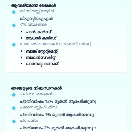
ആവശ്യമായ രേഖകൾ
ബിസിനസ്സ് തെളിവ്
ജിഎസ്ടിഐഎൻ
KYC വിവരങ്ങൾ
പാൻ കാർഡ്
ആധാർ കാർഡ്
സാമ്പത്തിക രേഖകൾ (കഴിഞ്ഞ 3 വർഷം)
ബാങ്ക് സ്റ്റേറ്റ്‌മെന്റ്
ബാലൻസ് ഷീറ്റ്
ലാഭനഷ്ട കണക്ക്
ഞങ്ങളുടെ നിബന്ധനകൾ
പലിശ നിരക്കുകൾ
പ്രതിവർഷം 12% മുതൽ ആരംഭിക്കുന്നു
പ്രോസസ്സിംഗ് ഫീസ്
പ്രതിവർഷം 1% മുതൽ ആരംഭിക്കുന്നു
പിഴ പലിശ
പ്രതിമാസം 2% മുതൽ ആരംഭിക്കുന്നു +