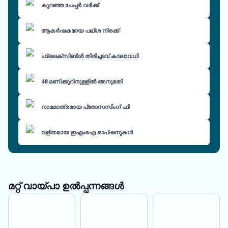
കുറഞ്ഞ പേപ്പർ വർക്ക്
ആകർഷകമായ പലിശ നിരക്ക്
ഫ്ലെക്സിബിൾ തിരിച്ചടവ് കാലാവധി
48 മണിക്കൂറിനുള്ളിൽ അനുമതി
നാമമാത്രമായ പ്രോസസിംഗ് ഫീ
ലളിതമായ ഇഎംഐ ഓപ്ഷനുകൾ
മറ്റ് വായ്പാ ഉൽപ്പന്നങ്ങൾ