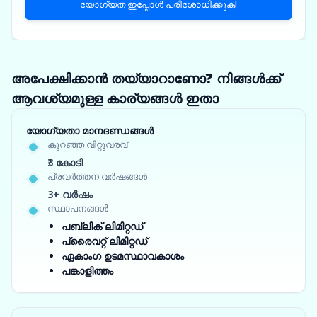
യോഗ്യത ഇപ്പോൾ പരിശോധിക്കുക!
അപേക്ഷിക്കാൻ തയ്യാറാണോ? നിങ്ങൾക്ക്
ആവശ്യമുള്ള കാര്യങ്ങൾ ഇതാ
യോഗ്യതാ മാനദണ്ഡങ്ങൾ
കുറഞ്ഞ വിറ്റുവരവ്
₹3 കോടി
പ്രവർത്തന വർഷങ്ങൾ
3+ വർഷം
സ്ഥാപനങ്ങൾ
പബ്ലിക് ലിമിറ്റഡ്
പ്രൈവറ്റ് ലിമിറ്റഡ്
ഏകാംഗ ഉടമസ്ഥാവകാശം
പങ്കാളിത്തം