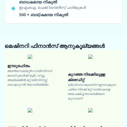
ബാധകമായ നികുതി
ഇഎംഐ, ചെക്ക് ബൗൺസ് ചാർജുകൾ
500 + ബാಧകമായ നികുതി
മെഷിനറി ഫിനാൻസ്
ആനുകൂല്യങ്ങൾ
ഈടുരഹിതം
അൺസെക്യൂർഡ് ബിസിനസ്
കുറഞ്ഞ നിരക്കിലുള്ള
ലോണുകൾക്ക് ഭൂമി, വസ്തു
ക്രെഡിറ്റ്
അല്ലെങ്കിൽ മറ്റ് ബിസിനസ്സ്
കൊളാറ്ററൽ ആവശ്യമില്ല
ബിസിനസ് ലോണിന് ഈടാക്കുന്ന
പലിശ നിരക്ക് മറ്റ് വായ്പകളെ
അപേക്ഷിച്ച് താരതമ്യേന
കുറവാണ്