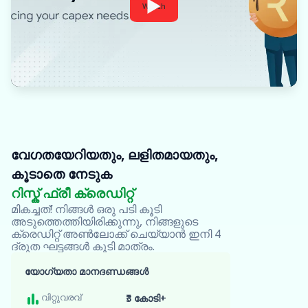
Watch
വേഗതയേറിയതും, ലളിതമായതും,
കൂടാതെ നേടുക
Oxyzo വ
സന്ദർശിക
റിസ്ക് ഫ്രീ ക്രെഡിറ്റ്
മികച്ചത്! നിങ്ങൾ ഒരു പടി കൂടി
ഘട്ടം പൂ
അടുത്തെത്തിയിരിക്കുന്നു, നിങ്ങളുടെ
ക്രെഡിറ്റ് അൺലോക്ക് ചെയ്യാൻ ഇനി 4
ദ്രുത ഘട്ടങ്ങൾ കൂടി മാത്രം.
എന്റെ
യോഗ
യോഗ്യതാ മാനദണ്ഡങ്ങൾ
പരിശോ
ക്രെഡിറ്
വിറ്റുവരവ്
₹3 കോടി+
ബാധിക്ക