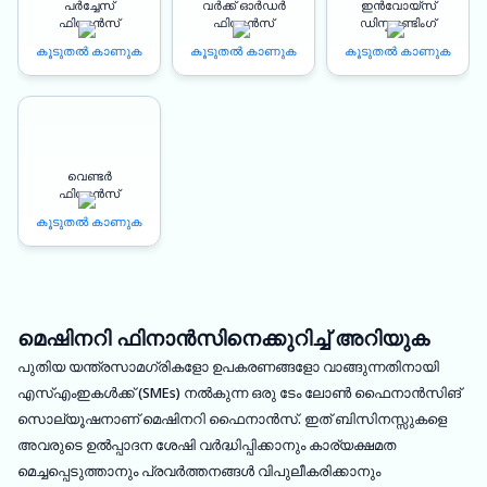
പർച്ചേസ്
വർക്ക് ഓർഡർ
ഇൻവോയ്സ്
ഫിനാൻസ്
ഫിനാൻസ്
ഡിസ്കൗണ്ടിംഗ്
കൂടുതൽ കാണുക
കൂടുതൽ കാണുക
കൂടുതൽ കാണുക
വെണ്ടർ
ഫിനാൻസ്
കൂടുതൽ കാണുക
മെഷിനറി ഫിനാൻസിനെക്കുറിച്ച് അറിയുക
പുതിയ യന്ത്രസാമഗ്രികളോ ഉപകരണങ്ങളോ വാങ്ങുന്നതിനായി
എസ്എംഇകൾക്ക് (SMEs) നൽകുന്ന ഒരു ടേം ലോൺ ഫൈനാൻസിങ്
സൊല്യൂഷനാണ് മെഷിനറി ഫൈനാൻസ്. ഇത് ബിസിനസ്സുകളെ
അവരുടെ ഉൽപ്പാദന ശേഷി വർദ്ധിപ്പിക്കാനും കാര്യക്ഷമത
മെച്ചപ്പെടുത്താനും പ്രവർത്തനങ്ങൾ വിപുലീകരിക്കാനും