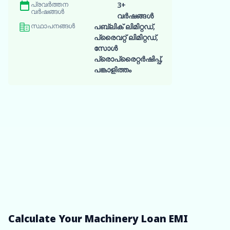
പ്രവർത്തന
3+
വർഷങ്ങൾ
വർഷങ്ങൾ
അപേക്ഷ
സ്ഥാപനങ്ങൾ
പബ്ലിക് ലിമിറ്റഡ്,
പൂർത്തിയ
പ്രൈവറ്റ് ലിമിറ്റഡ്,
സോൾ
പ്രൊപ്രൈറ്റർഷിപ്പ്,
പങ്കാളിത്തം
നിങ്ങളു
ഫണ്ട് സ്
ഫാസ്ട്-ട്രാക്
ലഭിക്കുക 
ആരംഭിക്കു
Calculate Your Machinery Loan EMI