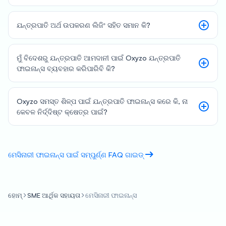
ଯନ୍ତ୍ରପାତି ଅର୍ଥ ଉପକରଣ ଲିଜିଂ ସହିତ ସମାନ କି?
ମୁଁ ବିଦେଶରୁ ଯନ୍ତ୍ରପାତି ଆମଦାନୀ ପାଇଁ Oxyzo ଯନ୍ତ୍ରପାତି
ଫାଇନାନ୍ସ ବ୍ୟବହାର କରିପାରିବି କି?
Oxyzo ସମସ୍ତ ଶିଳ୍ପ ପାଇଁ ଯନ୍ତ୍ରପାତି ଫାଇନାନ୍ସ କରେ କି, ନା
କେବଳ ନିର୍ଦ୍ଦିଷ୍ଟ କ୍ଷେତ୍ର ପାଇଁ?
ମେସିନାରୀ ଫାଇନାନ୍ସ ପାଇଁ ସମ୍ପୁର୍ଣ୍ଣ FAQ ଗାଇଡ୍
ହୋମ୍
SME ଆର୍ଥିକ ସହାୟତା
ମେସିନାରୀ ଫାଇନାନ୍ସ