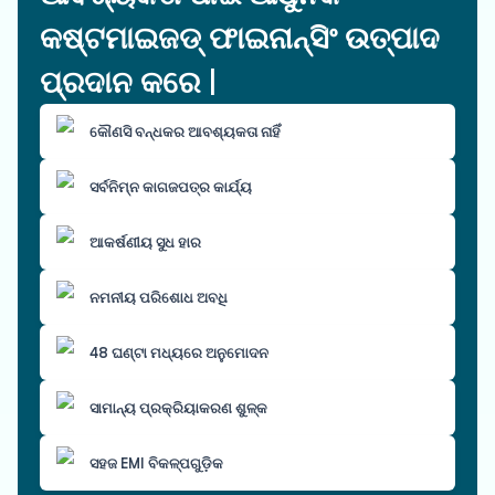
କଷ୍ଟମାଇଜଡ୍ ଫାଇନାନ୍ସିଂ ଉତ୍ପାଦ
ପ୍ରଦାନ କରେ |
କୌଣସି ବନ୍ଧକର ଆବଶ୍ୟକତା ନାହିଁ
ସର୍ବନିମ୍ନ କାଗଜପତ୍ର କାର୍ଯ୍ୟ
ଆକର୍ଷଣୀୟ ସୁଧ ହାର
ନମନୀୟ ପରିଶୋଧ ଅବଧି
48 ଘଣ୍ଟା ମଧ୍ୟରେ ଅନୁମୋଦନ
ସାମାନ୍ୟ ପ୍ରକ୍ରିୟାକରଣ ଶୁଳ୍କ
ସହଜ EMI ବିକଳ୍ପଗୁଡ଼ିକ