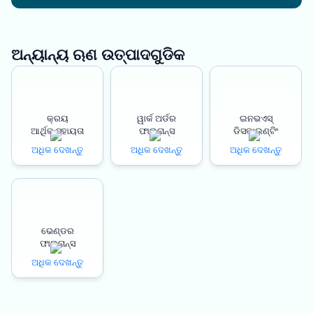
ଅନ୍ୟାନ୍ୟ ଋଣ ଉତ୍ପାଦଗୁଡିକ
କ୍ରୟ
ୱାର୍କ ଅର୍ଡର
ଇନଭଏସ୍
ଆର୍ଥିକ ସହାୟତା
ଫାଇନାନ୍ସ
ଡିସକାଉଣ୍ଟିଂ
ଅଧିକ ଦେଖନ୍ତୁ
ଅଧିକ ଦେଖନ୍ତୁ
ଅଧିକ ଦେଖନ୍ତୁ
ଭେଣ୍ଡର
ଫାଇନାନ୍ସ
ଅଧିକ ଦେଖନ୍ତୁ