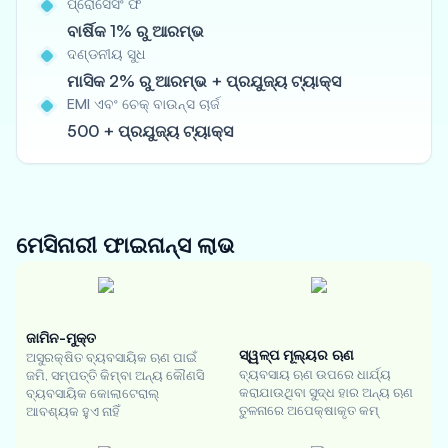
ପ୍ରୋସେସିଂ ଫି
ବାର୍ଷିକ 1% ରୁ ଆରମ୍ଭ
ଦଣ୍ଡନୀୟ ସୁଧ
ମାସିକ 2% ରୁ ଆରମ୍ଭ + ପ୍ରଯୁଜ୍ୟ ଟ୍ୟାକ୍ସ
EMI ଏବଂ ଚେକ୍ ବାଉନ୍ସ ଚାର୍ଜ
500 + ପ୍ରଯୁଜ୍ୟ ଟ୍ୟାକ୍ସ
ମେସିନାରୀ ଫାଇନାନ୍ସ
ଲାଭ
ଜାମିନ-ମୁକ୍ତ
ସ୍ୱଳ୍ପ ମୂଲ୍ୟର ଋଣ
ଅସୁରକ୍ଷିତ ବ୍ୟବସାୟିକ ଋଣ ପାଇଁ
ବ୍ୟବସାୟ ଋଣ ଉପରେ ଧାର୍ଯ୍ୟ
ଜମି, ସମ୍ପତ୍ତି କିମ୍ବା ଅନ୍ୟ କୌଣସି
କରାଯାଉଥିବା ସୁଦ୍ଧ ହାର ଅନ୍ୟ ଋଣ
ବ୍ୟବସାୟିକ କୋଲାଟେରାଲ୍
ତୁଳନାରେ ଅପେକ୍ଷାକୃତ କମ୍
ଆବଶ୍ୟକ ହୁଏ ନାହିଁ