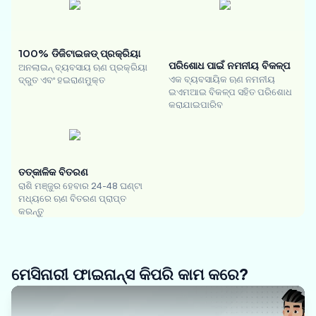
100% ଡିଜିଟାଇଜଡ୍ ପ୍ରକ୍ରିୟା
ପରିଶୋଧ ପାଇଁ ନମନୀୟ ବିକଳ୍ପ
ଅନଲାଇନ୍ ବ୍ୟବସାୟ ଋଣ ପ୍ରକ୍ରିୟା
ଏକ ବ୍ୟବସାୟିକ ଋଣ ନମନୀୟ
ଦ୍ରୁତ ଏବଂ ହଇରାଣମୁକ୍ତ
ଇଏମଆଇ ବିକଳ୍ପ ସହିତ ପରିଶୋଧ
କରାଯାଇପାରିବ
ତତ୍କାଳିକ ବିତରଣ
ରାଶି ମଞ୍ଜୁର ହେବାର 24-48 ଘଣ୍ଟା
ମଧ୍ୟରେ ଋଣ ବିତରଣ ପ୍ରାପ୍ତ
କରନ୍ତୁ
ମେସିନାରୀ ଫାଇନାନ୍ସ କିପରି କାମ କରେ?