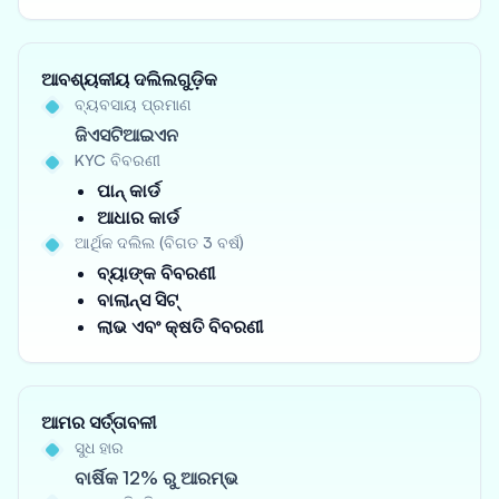
ଆବଶ୍ୟକୀୟ ଦଲିଲଗୁଡ଼ିକ
ବ୍ୟବସାୟ ପ୍ରମାଣ
ଜିଏସଟିଆଇଏନ
KYC ବିବରଣୀ
ପାନ୍ କାର୍ଡ
ଆଧାର କାର୍ଡ
ଆର୍ଥିକ ଦଲିଲ (ବିଗତ 3 ବର୍ଷ)
ବ୍ୟାଙ୍କ ବିବରଣୀ
ବାଲାନ୍ସ ସିଟ୍
ଲାଭ ଏବଂ କ୍ଷତି ବିବରଣୀ
ଆମର ସର୍ତ୍ତାବଳୀ
ସୁଧ ହାର
ବାର୍ଷିକ 12% ରୁ ଆରମ୍ଭ