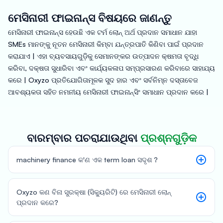
ମେସିନାରୀ ଫାଇନାନ୍ସ ବିଷୟରେ ଜାଣନ୍ତୁ
ମେସିନାରୀ ଫାଇନାନ୍ସ ହେଉଛି ଏକ ଟର୍ମ ଲୋନ୍ ଅର୍ଥ ପ୍ରଦାନ ସମାଧାନ ଯାହା
SMEs ମାନଙ୍କୁ ନୂତନ ମେସିନାରୀ କିମ୍ବା ଯନ୍ତ୍ରପାତି କିଣିବା ପାଇଁ ପ୍ରଦାନ
କରାଯାଏ | ଏହା ବ୍ୟବସାୟଗୁଡ଼ିକୁ ସେମାନଙ୍କର ଉତ୍ପାଦନ କ୍ଷମତା ବୃଦ୍ଧି
କରିବା, ଦକ୍ଷତା ସୁଧାରିବା ଏବଂ କାର୍ଯ୍ୟକଳାପ ସମ୍ପ୍ରସାରଣ କରିବାରେ ସାହାଯ୍ୟ
କରେ | Oxyzo ପ୍ରତିଯୋଗିତାମୂଳକ ସୁଦ ହାର ଏବଂ ସର୍ବନିମ୍ନ ଦସ୍ତାବେଜ
ଆବଶ୍ୟକତା ସହିତ ନମନୀୟ ମେସିନାରୀ ଫାଇନାନ୍ସିଂ ସମାଧାନ ପ୍ରଦାନ କରେ |
ବାରମ୍ବାର ପଚରାଯାଉଥିବା
ପ୍ରଶ୍ନଗୁଡ଼ିକ
machinery finance କ'ଣ ଏକ term loan ସଦୃଶ ?
Oxyzo କଣ ବିନା ସୁରକ୍ଷା (ସିକ୍ୟୁରିଟି) ରେ ମେସିନାରୀ ଲୋନ୍
ପ୍ରଦାନ କରେ?