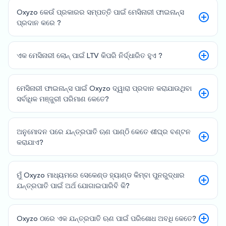
Oxyzo କେଉଁ ପ୍ରକାରର ସମ୍ପତ୍ତି ପାଇଁ ମେସିନାରୀ ଫାଇନାନ୍ସ
ପ୍ରଦାନ କରେ ?
ଏକ ମେସିନାରୀ ଲୋନ୍ ପାଇଁ LTV କିପରି ନିର୍ଦ୍ଧାରିତ ହୁଏ ?
ମେସିନାରୀ ଫାଇନାନ୍ସ ପାଇଁ Oxyzo ଦ୍ୱାରା ପ୍ରଦାନ କରାଯାଉଥିବା
ସର୍ବାଧିକ ମଞ୍ଜୁରୀ ପରିମାଣ କେତେ?
ଅନୁମୋଦନ ପରେ ଯନ୍ତ୍ରପାତି ଋଣ ପାଣ୍ଠି କେତେ ଶୀଘ୍ର ବଣ୍ଟନ
କରାଯାଏ?
ମୁଁ Oxyzo ମାଧ୍ୟମରେ ସେକେଣ୍ଡ ହ୍ୟାଣ୍ଡ କିମ୍ବା ପୁନରୁଦ୍ଧାର
ଯନ୍ତ୍ରପାତି ପାଇଁ ଅର୍ଥ ଯୋଗାଇପାରିବି କି?
Oxyzo ଠାରେ ଏକ ଯନ୍ତ୍ରପାତି ଋଣ ପାଇଁ ପରିଶୋଧ ଅବଧି କେତେ?