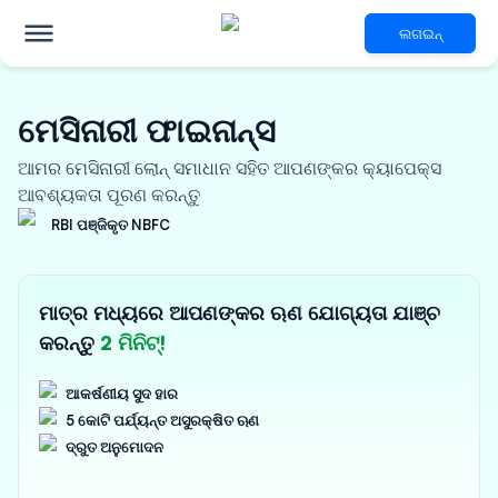
ଲଗଇନ୍
ମେସିନାରୀ ଫାଇନାନ୍ସ
ଆମର ମେସିନାରୀ ଲୋନ୍ ସମାଧାନ ସହିତ ଆପଣଙ୍କର କ୍ୟାପେକ୍ସ
ଆବଶ୍ୟକତା ପୂରଣ କରନ୍ତୁ
RBI ପଞ୍ଜିକୃତ NBFC
ମାତ୍ର ମଧ୍ୟରେ ଆପଣଙ୍କର ଋଣ ଯୋଗ୍ୟତା ଯାଞ୍ଚ
କରନ୍ତୁ
2 ମିନିଟ୍!
ଆକର୍ଷଣୀୟ ସୁଦ ହାର
5 କୋଟି ପର୍ଯ୍ୟନ୍ତ ଅସୁରକ୍ଷିତ ଋଣ
ଦ୍ରୁତ ଅନୁମୋଦନ