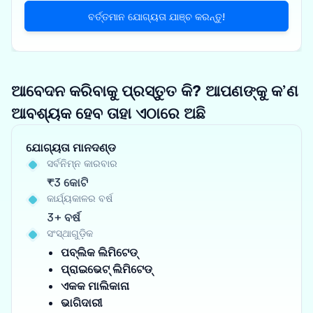
ବର୍ତ୍ତମାନ ଯୋଗ୍ୟତା ଯାଞ୍ଚ କରନ୍ତୁ!
ଆବେଦନ କରିବାକୁ ପ୍ରସ୍ତୁତ କି? ଆପଣଙ୍କୁ କ’ଣ
ଆବଶ୍ୟକ ହେବ ତାହା ଏଠାରେ ଅଛି
ଯୋଗ୍ୟତା ମାନଦଣ୍ଡ
ସର୍ବନିମ୍ନ କାରବାର
₹3 କୋଟି
କାର୍ଯ୍ୟକାଳର ବର୍ଷ
3+ ବର୍ଷ
ସଂସ୍ଥାଗୁଡ଼ିକ
ପବ୍ଲିକ ଲିମିଟେଡ୍
ପ୍ରାଇଭେଟ୍ ଲିମିଟେଡ୍
ଏକକ ମାଲିକାନା
ଭାଗିଦାରୀ