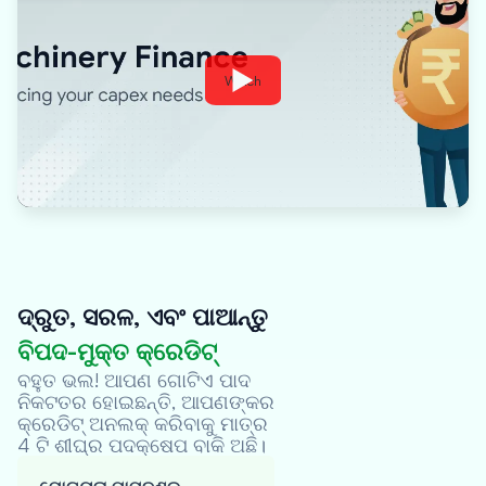
Watch
ଦ୍ରୁତ, ସରଳ, ଏବଂ ପାଆନ୍ତୁ
ବିପଦ-ମୁକ୍ତ କ୍ରେଡିଟ୍
Oxyzo ୱେବସାଇଟ୍
ପରିଦର୍ଶନ କରନ୍ତୁ
ବହୁତ ଭଲ! ଆପଣ ଗୋଟିଏ ପାଦ
ନିକଟତର ହୋଇଛନ୍ତି, ଆପଣଙ୍କର
ସୋପାନ ସମାପ୍ତ ହେଲା
କ୍ରେଡିଟ୍ ଅନଲକ୍ କରିବାକୁ ମାତ୍ର
4 ଟି ଶୀଘ୍ର ପଦକ୍ଷେପ ବାକି ଅଛି।
ମୋର