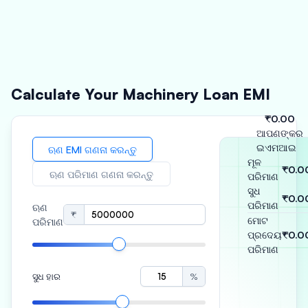
ଆରମ୍ଭ କରନ୍ତୁ
Calculate Your Machinery Loan EMI
₹0.00
ଆପଣଙ୍କର
ଇଏମଆଇ
ଋଣ EMI ଗଣନା କରନ୍ତୁ
ମୂଳ
₹0.0
ଋଣ ପରିମାଣ ଗଣନା କରନ୍ତୁ
ପରିମାଣ
ସୁଧ
₹0.0
ପରିମାଣ
ଋଣ
₹
ମୋଟ
ପରିମାଣ
ପ୍ରଦେୟ
₹0.0
ପରିମାଣ
ସୁଧ ହାର
%