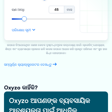
ଋଣ ଅବଧି
ମାସ
ପରିଶୋଧ ସୂଚୀ
ଉପରେ ଦିଆଯାଇଥିବା ଗଣନା କେବଳ ଦୃଷ୍ଟାନ୍ତମୂଳକ ଉଦ୍ଦେଶ୍ୟ ପାଇଁ। କ୍ରେଡିଟ୍ ଯୋଗ୍ୟତା,
ଶିଳ୍ପ ଏବଂ ବ୍ୟବସାୟର ପ୍ରକାର ଭଳି କାରକ ଉପରେ ଆଧାର କରି ପ୍ରକୃତ ପରିମାଣ ଏବଂ ସୁଦ ହାର
ଭିନ୍ନ ହୋଇପାରେ।
ସମ୍ପୂର୍ଣ୍ଣ କ୍ୟାଲ୍କୁଲେଟର ଦେଖନ୍ତୁ
Oxyzo କାହିଁକି?
Oxyzo ଆପଣଙ୍କ ବ୍ୟବସାୟିକ
ଆବଶ୍ୟକତା ପାଇଁ ଆଧୁନିକ