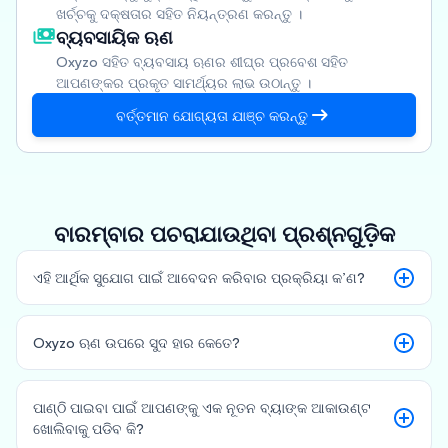
ଖର୍ଚ୍ଚକୁ ଦକ୍ଷତାର ସହିତ ନିୟନ୍ତ୍ରଣ କରନ୍ତୁ ।
ବ୍ୟବସାୟିକ ଋଣ
Oxyzo ସହିତ ବ୍ୟବସାୟ ଋଣର ଶୀଘ୍ର ପ୍ରବେଶ ସହିତ
ଆପଣଙ୍କର ପ୍ରକୃତ ସାମର୍ଥ୍ୟର ଲାଭ ଉଠାନ୍ତୁ ।
ବର୍ତ୍ତମାନ ଯୋଗ୍ୟତା ଯାଞ୍ଚ କରନ୍ତୁ
ବାରମ୍ବାର ପଚରାଯାଉଥିବା ପ୍ରଶ୍ନଗୁଡ଼ିକ
ଏହି ଆର୍ଥିକ ସୁଯୋଗ ପାଇଁ ଆବେଦନ କରିବାର ପ୍ରକ୍ରିୟା କ’ଣ?
Oxyzo ଋଣ ଉପରେ ସୁଦ ହାର କେତେ?
ପାଣ୍ଠି ପାଇବା ପାଇଁ ଆପଣଙ୍କୁ ଏକ ନୂତନ ବ୍ୟାଙ୍କ ଆକାଉଣ୍ଟ
ଖୋଲିବାକୁ ପଡିବ କି?