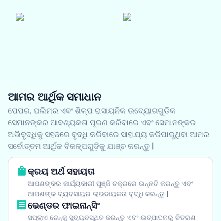
ଆମର ଆର୍ଥିକ ସମାଧାନ
ପେପର, ପଲିମର ଏବଂ ଶିଳ୍ପ ରାସାୟନିକ ଉଦ୍ୟୋଗଗୁଡିକ
ସେମାନଙ୍କର ଆବଶ୍ୟକତା ପୂରଣ କରିବାରେ ଏବଂ ସେମାନଙ୍କର
ଅଭିବୃଦ୍ଧିକୁ ସହଜରେ ବୃଦ୍ଧି କରିବାରେ ସାହାଯ୍ୟ କରିପାରୁଥିବା ଆମର
ସର୍ବୋତ୍ତମ ଆର୍ଥିକ ବିକଳ୍ପଗୁଡ଼ିକୁ ଯାଞ୍ଚ କରନ୍ତୁ |
କ୍ରୟ ଅର୍ଥ ସହାୟତା
ଆପଣଙ୍କର କାର୍ଯ୍ୟକାରୀ ପୁଞ୍ଜି ଚକ୍ରରେ ଉନ୍ନତି କରନ୍ତୁ ଏବଂ
ଆପଣଙ୍କ ବ୍ୟବସାୟର ଲାଭଦାୟକତା ବୃଦ୍ଧି କରନ୍ତୁ |
ଭେଣ୍ଡର ଫାଇନାନ୍ସିଂ
ସପ୍ଲାଏ ଚେନ୍‌କୁ ସୁବ୍ୟବସ୍ଥିତ କରନ୍ତୁ ଏବଂ ଉତ୍ପାଦନରୁ ବିତରଣ