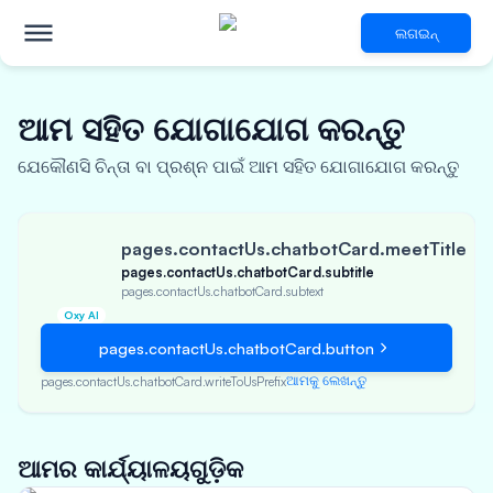
ଲଗଇନ୍
ଆମ ସହିତ ଯୋଗାଯୋଗ କରନ୍ତୁ
ଯେକୌଣସି ଚିନ୍ତା ବା ପ୍ରଶ୍ନ ପାଇଁ ଆମ ସହିତ ଯୋଗାଯୋଗ କରନ୍ତୁ
pages.contactUs.chatbotCard.meetTitle
pages.contactUs.chatbotCard.subtitle
pages.contactUs.chatbotCard.subtext
Oxy AI
pages.contactUs.chatbotCard.button
ଆମକୁ ଲେଖନ୍ତୁ
pages.contactUs.chatbotCard.writeToUsPrefix
ଆମର କାର୍ଯ୍ୟାଳୟଗୁଡ଼ିକ