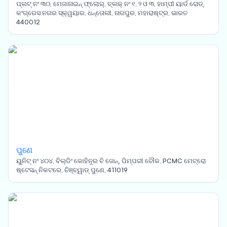
ପ୍ଲଟ୍ ନଂ ୩୦, ମେଜାନାଇନ୍ ଫ୍ଲୋର୍, ବ୍ଲକ୍ ନଂ ୧, ୨ ଓ ୩, ହାମ୍ପୀ ୟାର୍ଡ ରୋଡ୍,
କଂଗ୍ରେସ ନଗର ସ୍କ୍ୱୟାର, ଧନ୍ତୋଲୀ, ନାଗପୁର, ମହାରାଷ୍ଟ୍ର, ଭାରତ
440012
ପୁଣେ
ୟୁନିଟ୍ ନଂ ୪୦୪, ବିଲ୍ଡିଂ କୋହିନୂର ବି ଜୋନ୍, ପିମ୍ପରୀ ଚୌକ, PCMC ମେଟ୍ରୋ
ଷ୍ଟେସନ୍ ନିକଟରେ, ଚିଞ୍ଚ୍ୱାଡ୍ ପୁଣେ, 411019