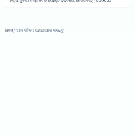
ହିଲ୍ସ, ଜୁବିଲୀ ହିଲ୍ସ ଚେକ ପୋଷ୍ଟ ନିକଟରେ, ହୈଦରାବାଦ୍ - 500033
ହୋମ୍
ଆମ ସହିତ ଯୋଗାଯୋଗ କରନ୍ତୁ