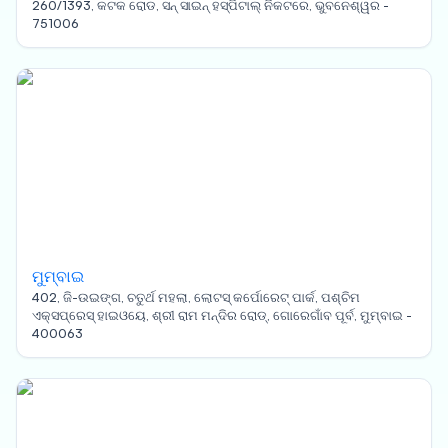
260/1393, କଟକ ରୋଡ, ସନ୍ ସାଇନ୍ ହସ୍ପିଟାଲ୍ ନିକଟରେ, ଭୁବନେଶ୍ୱର -
751006
ମୁମ୍ବାଇ
402, ଜି-ଉଇଙ୍ଗ, ଚତୁର୍ଥ ମହଲା, ଲୋଟସ୍ କର୍ପୋରେଟ୍ ପାର୍କ, ପଶ୍ଚିମ
ଏକ୍ସପ୍ରେସ୍ ହାଇଓୟେ, ଶ୍ରୀ ରାମ ମନ୍ଦିର ରୋଡ୍, ଗୋରେଗାଁବ ପୂର୍ବ, ମୁମ୍ବାଇ -
400063