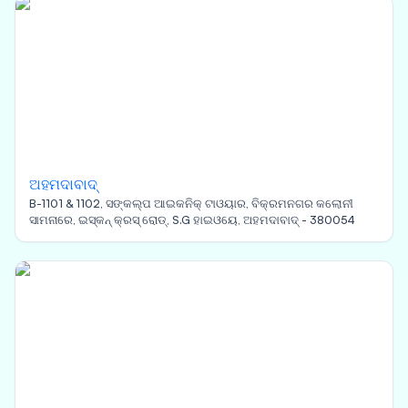
ଅହମଦାବାଦ୍
B-1101 & 1102, ସଙ୍କଲ୍ପ ଆଇକନିକ୍ ଟାଓୟାର, ବିକ୍ରମନଗର କଲୋନୀ
ସାମନାରେ, ଇସ୍କନ୍ କ୍ରସ୍ ରୋଡ୍, S.G ହାଇଓୟେ, ଅହମଦାବାଦ୍ - 380054