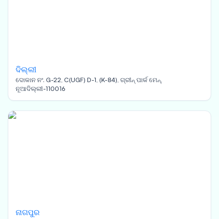
ଦିଲ୍ଲୀ
ଦୋକାନ ନଂ. G-22, C(UGF) D-1, (K-84), ଗ୍ରୀନ୍ ପାର୍କ ମେନ୍,
ନୂଆଦିଲ୍ଲୀ-110016
ନାଗପୁର