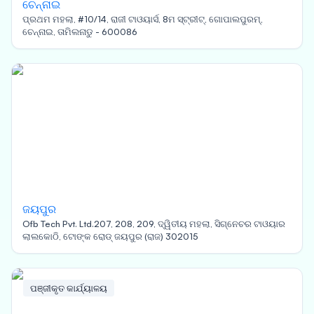
ଚେନ୍ନାଇ
ପ୍ରଥମ ମହଲା, #10/14, ରାଜୀ ଟାଓୟାର୍ସ, 8ମ ସ୍ଟ୍ରୀଟ୍, ଗୋପାଲପୁରମ୍,
ଚେନ୍ନାଇ, ତାମିଲନାଡୁ - 600086
ଜୟପୁର
Ofb Tech Pvt. Ltd.207, 208, 209, ଦ୍ୱିତୀୟ ମହଲା, ସିଗ୍ନେଚର ଟାଓୟାର
ଲାଲକୋଠି, ଟୋଙ୍କ ରୋଡ୍ ଜୟପୁର (ରାଜ) 302015
ପଞ୍ଜୀକୃତ କାର୍ଯ୍ୟାଳୟ