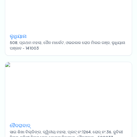
ଲୁଧିୟାନା
508, ପ୍ରଥମ ମହଲା, ଜୈନ ମାର୍କେଟ, ଓଭରଲକ ରୋଡ ମିଲର ଗଞ୍ଜ, ଲୁଧିୟାନା
ପଞ୍ଜାବ - 141003
ହୈଦରାବାଦ୍
ସାଇ ଶିଖା ବିଲ୍ଡିଙ୍ଗ, ଦ୍ୱିତୀୟ ମହଲା, ପ୍ଲଟ୍ ନଂ.1264, ରୋଡ୍ ନଂ.36, ଜୁବିଲୀ