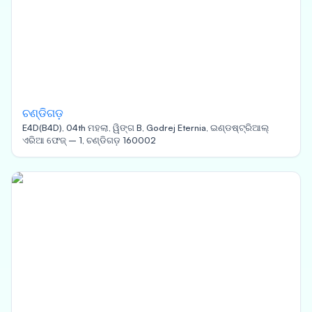
ଚଣ୍ଡିଗଡ଼
E4D(B4D), 04th ମହଲା, ୱିଙ୍ଗ B, Godrej Eternia, ଇଣ୍ଡଷ୍ଟ୍ରିଆଲ୍
ଏରିଆ ଫେଜ୍ – 1, ଚଣ୍ଡିଗଡ଼ 160002