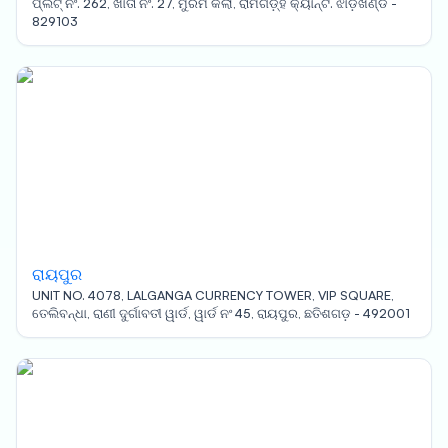
ପ୍ଲଟ୍ ନଂ. 262, ଖାତା ନଂ. 27, ମୁରମ କଲା, ରାମଗଡ଼୍ହ କ୍ୟାନ୍ଟ. ଝାଡ଼ଖଣ୍ଡ -
829103
ରାୟପୁର
UNIT NO. 4078, LALGANGA CURRENCY TOWER, VIP SQUARE,
ତେଲିବନ୍ଧା, ରାଣୀ ଦୁର୍ଗାବତୀ ୱାର୍ଡ, ୱାର୍ଡ ନଂ 45, ରାୟପୁର, ଛତିଶଗଡ଼ - 492001