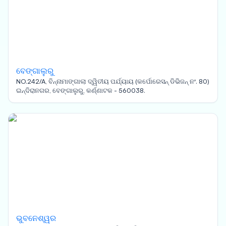
ବେଙ୍ଗାଲୁରୁ
NO.242/A, ବିନ୍ନାମାଙ୍ଗାଲା ଦ୍ୱିତୀୟ ପର୍ଯ୍ୟାୟ (କର୍ପୋରେସନ୍ ଡିଭିଜନ୍ ନଂ. 80)
ଇନ୍ଦିରାନଗର, ବେଙ୍ଗାଲୁରୁ, କର୍ଣ୍ଣାଟକ - 560038.
ଭୁବନେଶ୍ୱର