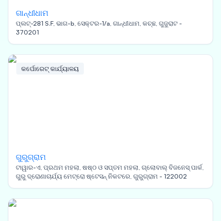
ଗାନ୍ଧୀଧାମ
ପ୍ଲଟ୍-281 S.F, ଭାଗ-b, ସେକ୍ଟର-1/a, ଗାନ୍ଧୀଧାମ, କଚ୍ଛ, ଗୁଜୁରାଟ -
370201
କର୍ପୋରେଟ୍ କାର୍ଯ୍ୟାଳୟ
ଗୁରୁଗ୍ରାମ
ଟାୱାର-ଏ, ପ୍ରଥମ ମହଲା, ଷଷ୍ଠ ଓ ସପ୍ତମ ମହଲା, ଗ୍ଲୋବାଲ୍ ବିଜନେସ୍ ପାର୍କ,
ଗୁରୁ ଦ୍ରୋଣାଚାର୍ଯ୍ୟ ମେଟ୍ରୋ ଷ୍ଟେସନ୍ ନିକଟରେ, ଗୁରୁଗ୍ରାମ - 122002