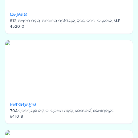
ଇନ୍ଦୋର
812, ଅଷ୍ଟମ ମହଲା, ଅପୋଲୋ ପ୍ରୀମିୟର୍, ବିଜୟ ନଗର, ଇନ୍ଦୋର, M.P
452010
କୋଏମ୍ବାଟୁର
70A ରାଜନାରାୟଣ ଟାୱାର, ପ୍ରଥମ ମହଲା, ରେସକୋର୍ସ, କୋଏମ୍ବାଟୁର -
641018