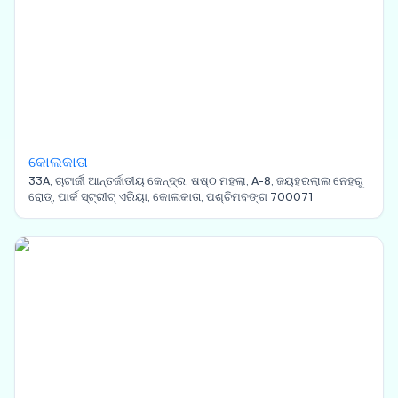
କୋଲକାତା
33A, ଚାଟାର୍ଜୀ ଆନ୍ତର୍ଜାତୀୟ କେନ୍ଦ୍ର, ଷଷ୍ଠ ମହଲା, A-8, ଜୟହରଲାଲ ନେହରୁ
ରୋଡ୍, ପାର୍କ ସ୍ଟ୍ରୀଟ୍ ଏରିୟା, କୋଲକାତା, ପଶ୍ଚିମବଙ୍ଗ 700071