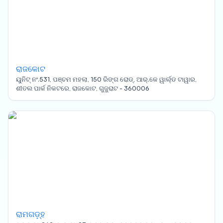
ରାଜକୋଟ
ୟୁନିଟ୍ ନଂ.531, ପଞ୍ଚମ ମହଲା, 150 ରିଙ୍ଗ ରୋଡ୍, ଆର୍.କେ ୱାର୍ଲ୍ଡ ଟାୱାର,
ଶୀତଲ ପାର୍କ ନିକଟରେ, ରାଜକୋଟ, ଗୁଜୁରାଟ - 360006
ରାମଗଡ଼୍ହ