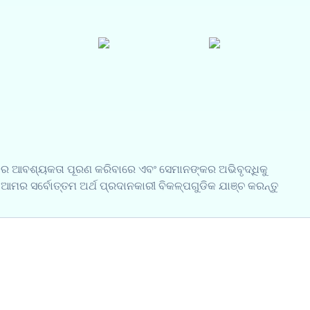
କର ଆବଶ୍ୟକତା ପୂରଣ କରିବାରେ ଏବଂ ସେମାନଙ୍କର ଅଭିବୃଦ୍ଧିକୁ
 ଆମର ସର୍ବୋତ୍ତମ ଅର୍ଥ ପ୍ରଦାନକାରୀ ବିକଳ୍ପଗୁଡିକ ଯାଞ୍ଚ କରନ୍ତୁ