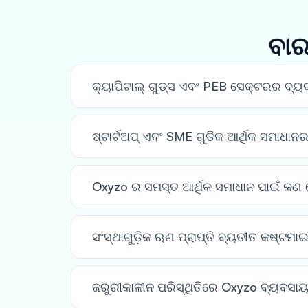
ବାର
କ୍ୟାପିଟାଲ୍ ଗୁଡ୍ସ ଏବଂ PEB ସେକ୍ଟରର ବ୍ୟବସା
ଷ୍ଟାର୍ଟଅପ୍ ଏବଂ SME ଗୁଡିକ ଆର୍ଥିକ ସମାଧାନର
Oxyzo ର ସମସ୍ତ ଆର୍ଥିକ ସମାଧାନ ପାଇଁ କ
ସଂସ୍ଥାଗୁଡ଼ିକ ଋଣ ପ୍ରାପ୍ତି ବ୍ୟତୀତ କଷ୍ଟମାଇ
ଜରୁରୀକାଳୀନ ପରିସ୍ଥିତିରେ Oxyzo ବ୍ୟବସାୟଗୁ