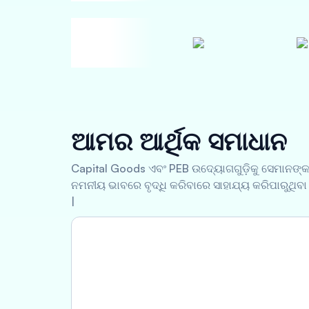
ଆମର ଆର୍ଥିକ ସମାଧାନ
Capital Goods ଏବଂ PEB ଉଦ୍ୟୋଗଗୁଡ଼ିକୁ ସେମାନଙ୍
ନମନୀୟ ଭାବରେ ବୃଦ୍ଧି କରିବାରେ ସାହାଯ୍ୟ କରିପାରୁଥିବା
|