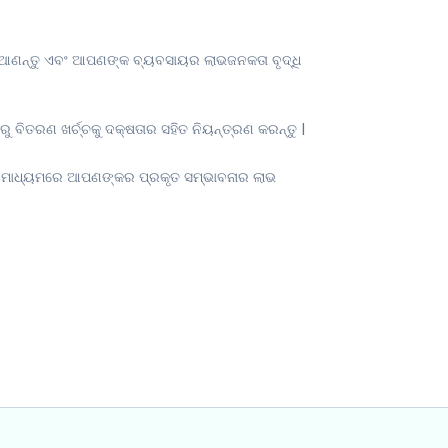
ି ଆଣନ୍ତୁ ଏବଂ ଆପଣଙ୍କ ବ୍ୟବସାୟର ଲାଭଜନକତା ବୃଦ୍ଧି
ୁ ବିତରଣ ଖର୍ଚ୍ଚକୁ ଦକ୍ଷତାର ସହିତ ନିୟନ୍ତ୍ରଣ କରନ୍ତୁ |
 ମାଧ୍ୟମରେ ଆପଣଙ୍କର ପ୍ରକୃତ ସମ୍ଭାବନାର ଲାଭ