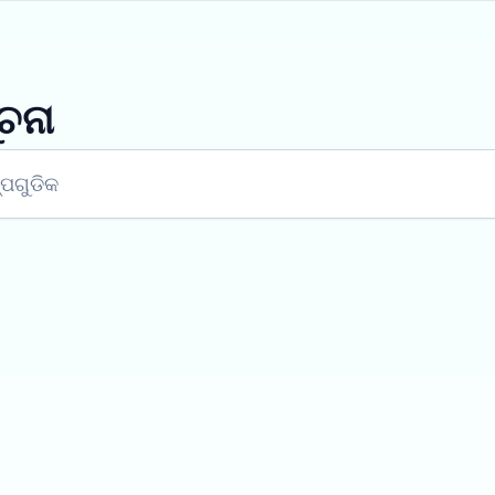
ଚନା
୍ପଗୁଡିକ