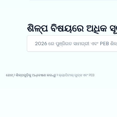
ଶିଳ୍ପ ବିଷୟରେ ଅଧିକ ସୂ
2026 ରେ ପୁଞ୍ଜିଗତ ସାମଗ୍ରୀ ଏବଂ PEB ଶିଳ
ହୋମ୍
ଶିଳ୍ପଗୁଡ଼ିକୁ ଅନ୍ବେଷଣ କରନ୍ତୁ
କ୍ୟାପିଟାଲ୍ ଗୁଡ୍ସ ଏବଂ PEB