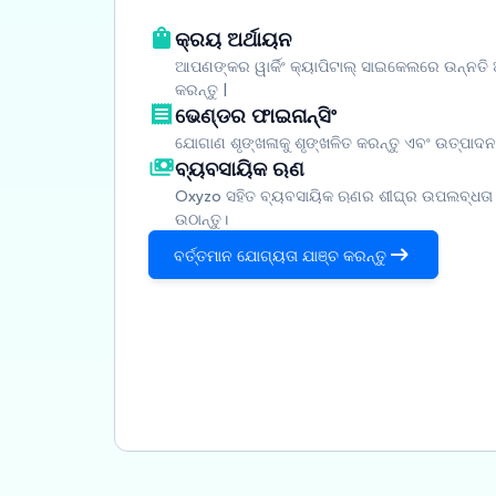
କ୍ରୟ ଅର୍ଥାୟନ
ଆପଣଙ୍କର ୱାର୍କିଂ କ୍ୟାପିଟାଲ୍ ସାଇକେଲରେ ଉନ୍ନତ
କରନ୍ତୁ |
ଭେଣ୍ଡର ଫାଇନାନ୍ସିଂ
ଯୋଗାଣ ଶୃଙ୍ଖଳାକୁ ଶୃଙ୍ଖଳିତ କରନ୍ତୁ ଏବଂ ଉତ୍ପାଦନର
ବ୍ୟବସାୟିକ ଋଣ
Oxyzo ସହିତ ବ୍ୟବସାୟିକ ଋଣର ଶୀଘ୍ର ଉପଲବ୍ଧତା
ଉଠାନ୍ତୁ।
ବର୍ତ୍ତମାନ ଯୋଗ୍ୟତା ଯାଞ୍ଚ କରନ୍ତୁ