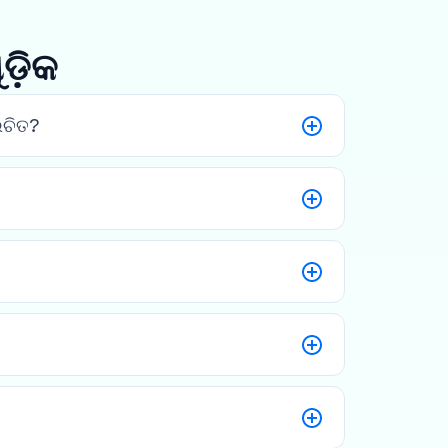
ଡ଼ିକ
ଉଚିତ?