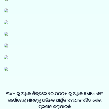
Textile
ଲଜିଷ୍ଟିକ୍ସ
କାଗଜ, ପଲିମର ଏବଂ ଶିଳ୍ପ ରାସାୟନିକ ପଦାର୍ଥ
ଫାର୍ମାସ୍ୟୁଟିକାଲ୍ସ ଏବଂ ଚିକିତ୍ସା ଉପକରଣ
ବିଦ୍ୟୁତ, ସୌର ଏବଂ କ୍ଷୁଦ୍ର ଯନ୍ତ୍ରପାତି
ଭିତ୍ତିଭୂମି
ସୂକ୍ଷ୍ମ ଉଦ୍ୟୋଗ
୩୪+ ରୁ ଅଧିକ ଶିଳ୍ପରେ ୧୦,୦୦୦+ ରୁ ଅଧିକ SMEs ଏବଂ
କର୍ପୋରେଟ୍ ମାନଙ୍କୁ ଅଭିନବ ଆର୍ଥିକ ସମାଧାନ ସହିତ ସେବା
ପ୍ରଦାନ କରାଯାଇଛି