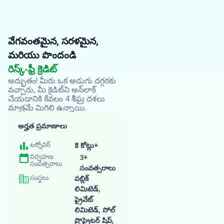
వేగవంతమైన, సరళమైన,
మరియు పొందండి
Oxyzo వెబ్‌సైట్‌ను
సందర్శించండి
రిస్క్-ఫ్రీ క్రెడిట్
అద్భుతం! మీరు ఒక అడుగు దగ్గరకు
దశ పూర్తయింది
వచ్చారు, మీ క్రెడిట్‌ని అన్‌లాక్
చేయడానికి కేవలం 4 శీఘ్ర దశలు
మాత్రమే మిగిలి ఉన్నాయి.
నా అర్హతను
తనిఖీ
అర్హత ప్రమాణాలు
చేయండి
క్రెడిట్ స్కోర్‌పై ప్రభావం
టర్నోవర్
₹3 కోట్లు+
చూపదు
నిర్వహణ
3+
సంవత్సరాలు
సంవత్సరాలు
దరఖాస్తును పూర్తి
సంస్థలు
పబ్లిక్
చేయండి
లిమిటెడ్,
ప్రైవేట్
లిమిటెడ్, సోల్
ప్రొప్రైటర్ షిప్,