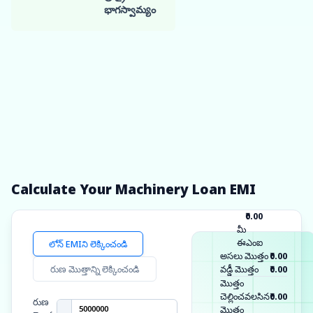
మీ ఆఫర్‌ను పొందండి
భాగస్వామ్యం
నిధులు స్వీకరించండి
ఫాస్ట్-ట్రాక్ ఫండింగ్ పొందండి
మరియు
వృద్ధిని ప్రారంభించండి
Calculate Your Machinery Loan EMI
₹0.00
మీ
ఈఎంఐ
లోన్ EMIని లెక్కించండి
అసలు మొత్తం
₹0.00
రుణ మొత్తాన్ని లెక్కించండి
వడ్డీ మొత్తం
₹0.00
మొత్తం
చెల్లించవలసిన
₹0.00
రుణ
మొత్తం