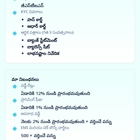
జీఎస్‌టీఐఎన్
KYC వివరాలు
పాన్ కార్డ్
ఆధార్ కార్డ్
ఆర్థిక పత్రాలు (గత 3 సంవత్సరాలు)
బ్యాంక్ స్టేట్‌మెంట్
బ్యాలెన్స్ షీట్
లాభనష్టాల నివేదిక
మా నిబంధనలు
వడ్డీ రేట్లు
ఏడాదికి 12% నుండి ప్రారంభమవుతుంది
ప్రాసెసింగ్ ఫీజు
ఏడాదికి 1% నుండి ప్రారంభమవుతుంది
అపరాధ వడ్డీ
నెలకు 2% నుండి ప్రారంభమవుతుంది + వర్తించే పన్ను
EMI మరియు చెక్ బౌన్స్ ఛార్జీలు
500 + వర్తించే పన్ను