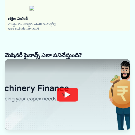
తక్షణ పంపిణీ
మొత్తం మంజూరైన 24-48 గంటల్లోపు
రుణ పంపిణీని పొందండి
మెషినరీ ఫైనాన్స్ ఎలా పనిచేస్తుంది?
Watch