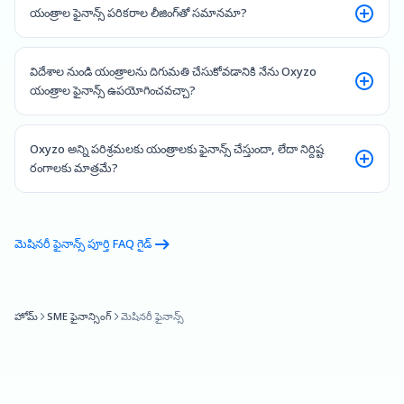
యంత్రాల ఫైనాన్స్ పరికరాల లీజింగ్‌తో సమానమా?
విదేశాల నుండి యంత్రాలను దిగుమతి చేసుకోవడానికి నేను Oxyzo
యంత్రాల ఫైనాన్స్ ఉపయోగించవచ్చా?
Oxyzo అన్ని పరిశ్రమలకు యంత్రాలకు ఫైనాన్స్ చేస్తుందా, లేదా నిర్దిష్ట
రంగాలకు మాత్రమే?
మెషినరీ ఫైనాన్స్ పూర్తి FAQ గైడ్
హోమ్
SME ఫైనాన్సింగ్
మెషినరీ ఫైనాన్స్