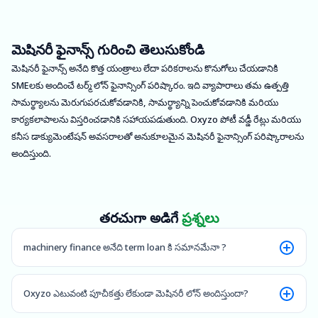
మెషినరీ ఫైనాన్స్ గురించి తెలుసుకోండి
మెషినరీ ఫైనాన్స్ అనేది కొత్త యంత్రాలు లేదా పరికరాలను కొనుగోలు చేయడానికి
SMEలకు అందించే టర్మ్ లోన్ ఫైనాన్సింగ్ పరిష్కారం. ఇది వ్యాపారాలు తమ ఉత్పత్తి
సామర్థ్యాలను మెరుగుపరచుకోవడానికి, సామర్థ్యాన్ని పెంచుకోవడానికి మరియు
కార్యకలాపాలను విస్తరించడానికి సహాయపడుతుంది. Oxyzo పోటీ వడ్డీ రేట్లు మరియు
కనీస డాక్యుమెంటేషన్ అవసరాలతో అనుకూలమైన మెషినరీ ఫైనాన్సింగ్ పరిష్కారాలను
అందిస్తుంది.
తరచుగా అడిగే
ప్రశ్నలు
machinery finance అనేది term loan కి సమానమేనా ?
Oxyzo ఎటువంటి పూచీకత్తు లేకుండా మెషినరీ లోన్ అందిస్తుందా?