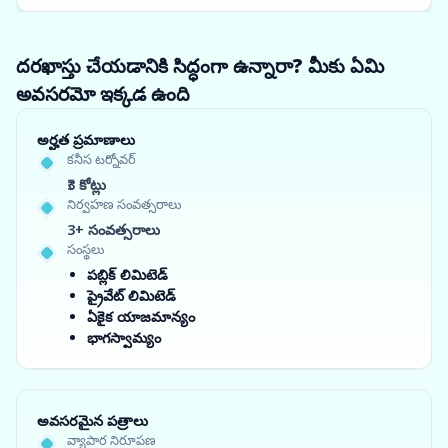
దరఖాస్తు చేయడానికి సిద్ధంగా ఉన్నారా? మీకు ఏమి
అవసరమో ఇక్కడ ఉంది
అర్హత ప్రమాణాలు
కనీస టర్నోవర్
₹3 కోట్లు
నిర్వహణ సంవత్సరాలు
3+ సంవత్సరాలు
సంస్థలు
పబ్లిక్ లిమిటెడ్
ప్రైవేట్ లిమిటెడ్
ఏకైక యాజమాన్యం
భాగస్వామ్యం
అవసరమైన పత్రాలు
వ్యాపార నిరూపణ