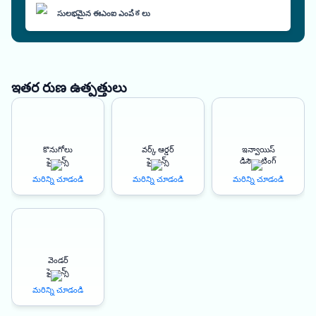
సులభమైన ఈఎంఐ ఎంపಿಕలు
ఇతర రుణ ఉత్పత్తులు
కొనుగోలు
వర్క్ ఆర్డర్
ఇన్వాయిస్
ఫైనాన్స్
ఫైనాన్స్
డిస్కౌంటింగ్
మరిన్ని చూడండి
మరిన్ని చూడండి
మరిన్ని చూడండి
వెండర్
ఫైనాన్స్
మరిన్ని చూడండి