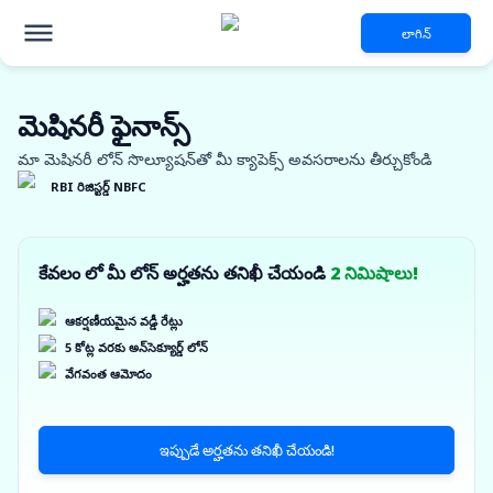
లాగిన్
మెషినరీ ఫైనాన్స్
మా మెషినరీ లోన్ సొల్యూషన్‌తో మీ క్యాపెక్స్ అవసరాలను తీర్చుకోండి
RBI రిజిస్టర్డ్ NBFC
కేవలం లో మీ లోన్ అర్హతను తనిఖీ చేయండి
2 నిమిషాలు!
ఆకర్షణీయమైన వడ్డీ రేట్లు
5 కోట్ల వరకు అన్‌సెక్యూర్డ్ లోన్
వేగవంత ఆమోదం
ఇప్పుడే అర్హతను తనిఖీ చేయండి!