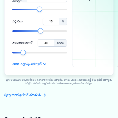
మొత్తం
వడ్డీ రేటు
%
రుణ కాలపరిమిତି
నెలలు
తిరిగి చెల్లింపు షెడ్యూల్
పైన అందించిన లెక్కలు కేవలం ఉదాహరణ కోసం మాత్రమే. అసలు మొత్తం మరియు వడ్డీ రేట్లు క్రెడిట్ యోగ్యత,
పరిశ్రమ మరియు వ్యాపార రకం వంటి అంశాల ఆధారంగా మారవచ్చు。
పూర్తి కాలిక్యులేటర్ చూడండి