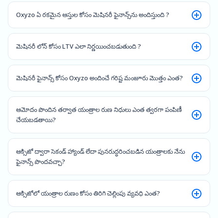
Oxyzo ఏ రకమైన ఆస్తుల కోసం మెషినరీ ఫైనాన్స్‌ను అందిస్తుంది ?
మెషినరీ లోన్ కోసం LTV ఎలా నిర్ణయించబడుతుంది ?
మెషినరీ ఫైనాన్స్ కోసం Oxyzo అందించే గరిష్ట మంజూరు మొత్తం ఎంత?
ఆమోదం పొందిన తర్వాత యంత్రాల రుణ నిధులు ఎంత త్వరగా పంపిణీ
చేయబడతాయి?
ఆక్సిజో ద్వారా సెకండ్ హ్యాండ్ లేదా పునరుద్ధరించబడిన యంత్రాలకు నేను
ఫైనాన్స్ పొందవచ్చా?
ఆక్సిజోలో యంత్రాల రుణం కోసం తిరిగి చెల్లింపు వ్యవధి ఎంత?