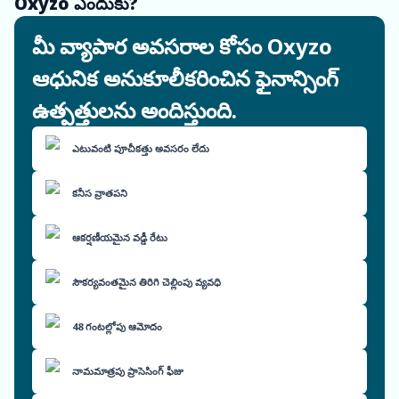
Oxyzo ఎందుకు?
మీ వ్యాపార అవసరాల కోసం Oxyzo
ఆధునిక అనుకూలీకరించిన ఫైనాన్సింగ్
ఉత్పత్తులను అందిస్తుంది.
ఎటువంటి పూచీకత్తు అవసరం లేదు
కనీస వ్రాతపని
ఆకర్షణీయమైన వడ్డీ రేటు
సౌకర్యవంతమైన తిరిగి చెల్లింపు వ్యవధి
48 గంటల్లోపు ఆమోదం
నామమాత్రపు ప్రాసెసింగ్ ఫీజు