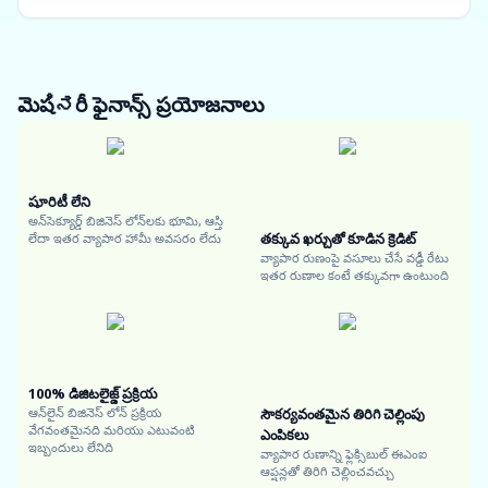
మెషಿನరీ ఫైనాన్స్
ప్రయోజనాలు
షూరిటీ లేని
అన్‌సెక్యూర్డ్ బిజినెస్ లోన్‌లకు భూమి, ఆస్తి
తక్కువ ఖర్చుతో కూడిన క్రెడిట్
లేదా ఇతర వ్యాపార హామీ అవసరం లేదు
వ్యాపార రుణంపై వసూలు చేసే వడ్డీ రేటు
ఇతర రుణాల కంటే తక్కువగా ఉంటుంది
100% డిజిటలైజ్డ్ ప్రక్రియ
ఆన్‌లైన్ బిజినెస్ లోన్ ప్రక్రియ
సౌకర్యవంతమైన తిరిగి చెల్లింపు
వేగవంతమైనది మరియు ఎటువంటి
ఎంపికలు
ఇబ్బందులు లేనిది
వ్యాపార రుణాన్ని ఫ్లెక్సిబుల్ ఈఎంఐ
ఆప్షన్లతో తిరిగి చెల్లించవచ్చు