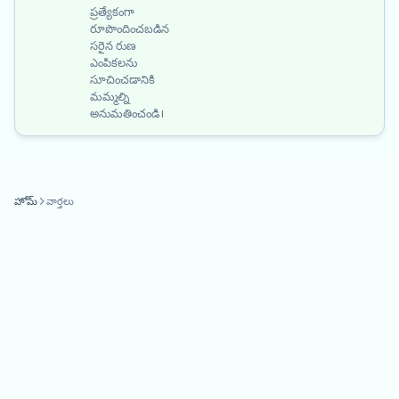
ప్రత్యేకంగా
రూపొందించబడిన
సరైన రుణ
ఎంపికలను
సూచించడానికి
మమ్మల్ని
అనుమతించండి।
హోమ్
వార్తలు