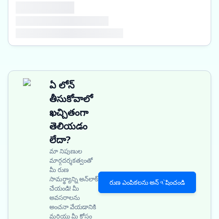
ఏ లోన్
తీసుకోవాలో
ఖచ్చితంగా
తెలియడం
లేదా?
మా నిపుణుల
మార్గదర్శకత్వంతో
మీ రుణ
సామర్థ్యాన్ని అన్‌లాక్
రుణ ఎంపికలను అన్વેషించండి
చేయండి! మీ
అవసరాలను
అంచనా వేయడానికి
మరియు మీ కోసం