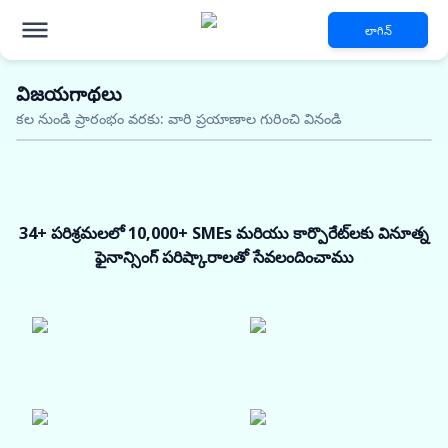
లాగిన్
విజయగాథలు
వినూత్న ఫైనాన్సింగ్ పరిష్కారాల కోసం
ఇ-
కల నుండి ప్రారంభం వరకు: వారి ప్రయాణాల గురించి వినండి
మొబిలిటీ పరిశ్రమలు
5 కోట్ల వరకు అన్‌సెక్యూర్డ్ లోన్
ఆకర్షణీయమైన వడ్డీ రేట్లు
48 గంటల్లోపు ఆమోదం
34+ పరిశ్రమలలో 10,000+ SMEs మరియు కార్పొరేట్‌లకు వినూత్న
ఇప్పుడే అర్హతను తనిఖీ చేయండి
ఫైనాన్సింగ్ పరిష్కారాలతో సేవలందించాము