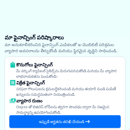
మా ఫైనాన్సింగ్ పరిష్కారాలు
మా అనుకూలీకరించిన ఫైనాన్సింగ్ ఎంపికలతో ఇ-మొబిలిటీ పరిశ్రమల
వ్యాపార అవసరాలను తీర్చుకోండి మరియు స్థిరమైన వృద్ధిని సాధించండి.
కొనుగోలు ఫైనాన్సింగ్
మీ వర్కింగ్ క్యాపిటల్ సైకిల్స్‌ను మెరుగుపరచుకోండి మరియు మీ వ్యాపార
లాభదాయకతను పెంచుకోండి।
విక్రేత ఫైనాన్సింగ్
సరఫరా గొలుసులను క్రమబద్ధీకరించండి మరియు తయారీ నుండి పంపిణీ
ఖర్చులను సమర్థవంతంగా నియంత్రించండి.
వ్యాపార రుణం
Oxyzo తో బిజినెస్ లోన్‌లను త్వరగా పొందడం ద్వారా మీ నిజమైన
సామర్థ్యాన్ని ఉపయోగించుకోండి.
ఇప్పుడే అర్హతను తనిఖీ చేయండి