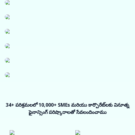
లాజిస్టిక్స్
పేపర్, పాలిమర్ మరియు పారిశ్రామిక రసాయనాలు
ఫార్మాస్యూటికల్స్ మరియు వైద్య పరికరాలు
విద్యుత్, సోలార్ మరియు చిన్న పరికరాలు
మౌలిక సదుపాయాలు
సూక్ష్మ ఎంటర్‌ప్రైజ్‌లు
34+ పరిశ్రమలలో 10,000+ SMEs మరియు కార్పొరేట్‌లకు వినూత్న
ఫైనాన్సింగ్ పరిష్కారాలతో సేవలందించాము