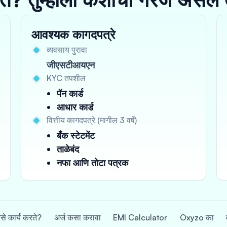
आवश्यक कागदपत्रे
व्यवसाय पुरावा
जीएसटीआयएन
KYC तपशील
पॅन कार्ड
आधार कार्ड
वित्तीय कागदपत्रे (मागील 3 वर्षे)
बँक स्टेटमेंट
ताळेबंद
नफा आणि तोटा पत्रक
े कार्य करते?
अर्ज कसा करावा
EMI Calculator
Oxyzo का