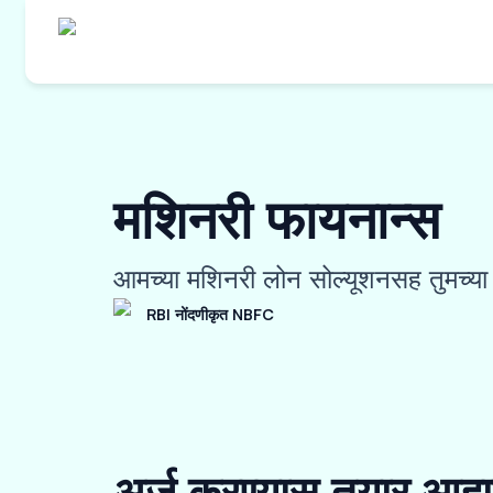
मशिनरी फायनान्स
आमच्या मशिनरी लोन सोल्यूशनसह तुमच्या क
RBI नोंदणीकृत NBFC
अर्ज करण्यास तयार आहा