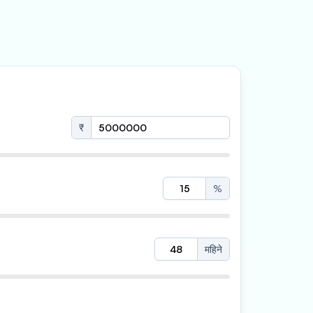
₹
%
महिने