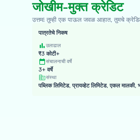
जोखीम-मुक्त क्रेडिट
उत्तम! तुम्ही एक पाऊल जवळ आहात, तुमचे क्र
पात्रतेचे निकष
उलाढाल
₹3 कोटी+
संचालनाची वर्षे
3+ वर्षे
संस्था
पब्लिक लिमिटेड, प्रायव्हेट लिमिटेड, एकल मालकी, भ
Oxyzo वेबसाइटला भेट द्या
पायरी पूर्ण झाली