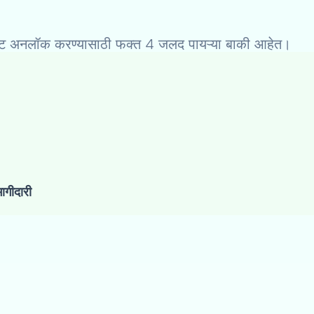
ेडिट अनलॉक करण्यासाठी फक्त 4 जलद पायऱ्या बाकी आहेत।
ागीदारी