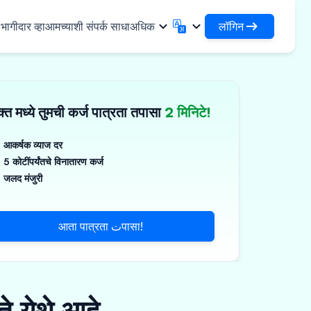
लॉगिन
ागीदार व्हा
आमच्याशी संपर्क साधा
अधिक
लॉगिन
English
मराठी
✓
तुमची कर्जे आणि संस्थांमध्ये प्रवेश करा
English
Marathi
्त मध्ये तुमची कर्ज पात्रता तपासा
2 मिनिटे!
DSA म्हणून लॉगिन करा
हिन्दी
বাংলা
िधा
आपल्या क्लायंटच्या व्यवस्थापनासाठी प्रवेश
Hindi
Bengali
ગુજરાતી
ਪੰਜਾਬੀ
आकर्षक व्याज दर
 शेअर करा
5 कोटींपर्यंतचे विनातारण कर्ज
Gujarati
Punjabi
मर आणि औद्योगिक रसायने
ଓଡ଼ିଆ
ಕನ್ನಡ
जलद मंजुरी
िकल्स आणि वैद्यकीय उपकरणे
Oriya
Kannada
தமிழ்
മലയാളം
आणि लहान उपकरणे
आता पात्रता تपासा!
Tamil
Malayalam
తెలుగు
Telugu
े येथे आहे