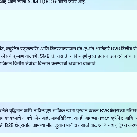
े आणि त्यांचे AUM 11,000+ कोटी रुपये आहे.
ट, क्युरेटेड स्ट्रक्चरिंग आणि वितरणादरम्यान एंड-टू-एंड क्षमतेद्वारे B2B वित्तीय स
ेटप्लेसचे प्रमाण वाढवणे, SME क्षेत्रासाठी नाविन्यपूर्ण मुदत उत्पन्न उत्पादने ल
िजिटल वित्तीय सेवांचा विस्तार करण्याची आकांक्षा बाळगते.
रलेले बुद्धिमान आणि नाविन्यपूर्ण आर्थिक उपाय प्रदान करून B2B क्षेत्राच्या गतिमान 
क्षम बनवण्याचे आमचे ध्येय आहे. याव्यतिरिक्त, आम्ही आमच्या मजबूत क्रेडिट आणि 
्ही B2B क्षेत्रातील आमच्या मौल్యवान भागीदारांसाठी वाढ आणि यश वृद्धिंगत करण