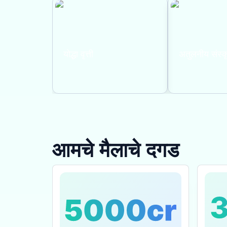
योद्धा वृत्ती
अतुलनीय संस्क
आमचे मैलाचे दगड