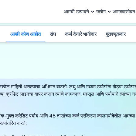
आमची उत्पादने
उद्योग
आमच्यासोबत भ
आम्ही कोण आहोत
संघ
कर्ज देणारे भागीदार
गुंतवणूकदार
आमची उत्पादने
सर्व उद्योग
आम्ही कोण आहोत
आमच्याबद्दल
संघ
संसाधने
ऑटो आणि ऑटो अ‍ॅन्सिलरीज
पायाभूत सुव
खरेदी वित्त
व्यवसाय कर्ज
गुंतवणूकदार
इतर माहिती
कॅपिटल गुड्स आणि PEB
लॉजिस्टिक
वर्क ऑर्डर फायनान्स
मशिनरी फायनान्स
कर्ज भागीदार
गुंतवणूकदार संबंध
ग्राहक वस्तू, इलेक्ट्रिकल आणि
कागद, पॉलि
इनव्हॉइस डिस्काउंटिंग
मालमत्तेवर कर्ज
इलेक्ट्रॉनिक्स
फार्मास्युट
 माहिती असल्याचा अभिमान वाटतो. लघु आणि मध्यम उद्योगांना मोठ्या उद्योगात रूपा
ई-मोबिलिटी
विक्रेता वित्तपुरवठा
्रेडिट लाइनचा वापर करून त्यांचे कामकाज, महसूल आणि पर्यायाने त्यांच्या नफ
वीज, सौर 
वित्तीय संस्था
सूक्ष्म उद्योग
तयार कपडे
पार्श्विक-मुक्त क्रेडिट पर्याय आणि 48 तासांच्या कर्ज प्रक्रिया कालमर्यादेती
रूपांतरित करते.