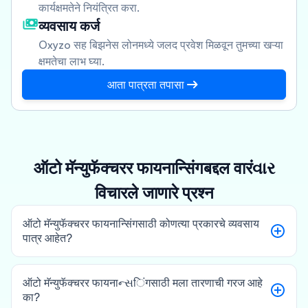
कार्यक्षमतेने नियंत्रित करा.
व्यवसाय कर्ज
Oxyzo सह बिझनेस लोनमध्ये जलद प्रवेश मिळवून तुमच्या खऱ्या
क्षमतेचा लाभ घ्या.
आता पात्रता तपासा
ऑटो मॅन्युफॅक्चरर फायनान्सिंगबद्दल वारंવાર
विचारले जाणारे प्रश्न
ऑटो मॅन्युफॅक्चरर फायनान्सिंगसाठी कोणत्या प्रकारचे व्यवसाय
पात्र आहेत?
ऑटो मॅन्युफॅक्चरर फायनाન્સिंगसाठी मला तारणाची गरज आहे
का?