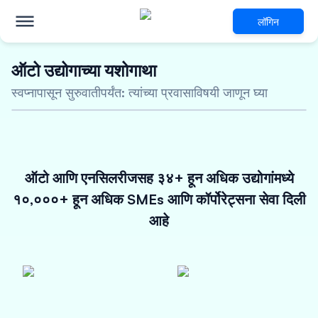
लॉगिन
ऑटो उद्योगाच्या यशोगाथा
नाविन्यपूर्ण वित्तपुरवठा उपायांसाठी
स्वप्नापासून सुरुवातीपर्यंत: त्यांच्या प्रवासाविषयी जाणून घ्या
ऑटो उत्पादक आणि सहायक
व्यवसाय
5 कोटींपर्यंतचे विनातारण कर्ज
ऑटो आणि एनसिलरीजसह ३४+ हून अधिक उद्योगांमध्ये
आकर्षक व्याजदर
48 तासांच्या आत मंजुरी
१०,०००+ हून अधिक SMEs आणि कॉर्पोरेट्सना सेवा दिली
आहे
आता पात्रता तपासा