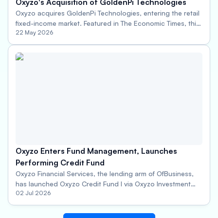
Oxyzo's Acquisition of GoldenPi Technologies
Oxyzo acquires GoldenPi Technologies, entering the retail
fixed-income market. Featured in The Economic Times, this
22 May 2026
marks a bold new chapter in Oxyzo's financial services
journey.
Oxyzo Enters Fund Management, Launches
Performing Credit Fund
Oxyzo Financial Services, the lending arm of OfBusiness,
has launched Oxyzo Credit Fund I via Oxyzo Investment
02 Jul 2026
Manager. This performing credit alternative investment
fund will focus on secured investments in mid-sized
companies seeking growth capital, with an aim to scale