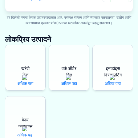
वर दिलेली गणना केवळ उदाहरणादाखल आहे. प्रत्यक्ष रक्कम आणि व्याजदर पतपात्रता, उद्योग आणि
व्यवसायाचा प्रकार यांसਾਰख्या घटकांवर अवलंबून बदलू शकतात।
लोकप्रिय उत्पादने
खरेदी
वर्क ऑर्डर
इनव्हॉइस
वित्त
वित्त
डिस्काउंटिंग
अधिक पहा
अधिक पहा
अधिक पहा
वेंडर
फायनान्स
अधिक पहा