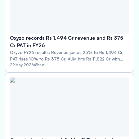
Oxyzo records Rs 1,494 Cr revenue and Rs 375
Cr PAT in FY26
Oxyzo FY26 results: Revenue jumps 23% to Rs 1,494 Cr,
PAT rises 10% to Rs 375 Cr. AUM hits Rs 11,822 Cr with
29 May 2026
Shruti
gross NPA at 0.74%.