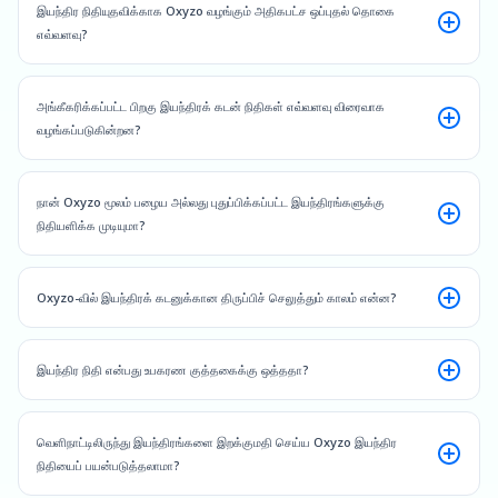
இயந்திர நிதியுதவிக்காக Oxyzo வழங்கும் அதிகபட்ச ஒப்புதல் தொகை
எவ்வளவு?
அங்கீகரிக்கப்பட்ட பிறகு இயந்திரக் கடன் நிதிகள் எவ்வளவு விரைவாக
வழங்கப்படுகின்றன?
நான் Oxyzo மூலம் பழைய அல்லது புதுப்பிக்கப்பட்ட இயந்திரங்களுக்கு
நிதியளிக்க முடியுமா?
Oxyzo-வில் இயந்திரக் கடனுக்கான திருப்பிச் செலுத்தும் காலம் என்ன?
இயந்திர நிதி என்பது உபகரண குத்தகைக்கு ஒத்ததா?
வெளிநாட்டிலிருந்து இயந்திரங்களை இறக்குமதி செய்ய Oxyzo இயந்திர
நிதியைப் பயன்படுத்தலாமா?