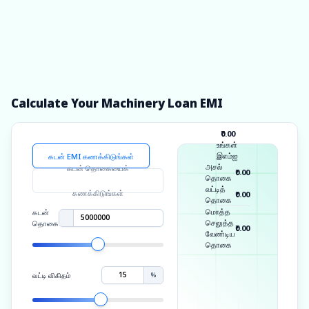
வேகமான-ட்ராக் நிதியுதவி
பெறுங்கள் மற்றும்
வளர்ச்சியைத்
தொடங்குங்கள்
Calculate Your Machinery Loan EMI
₹0.00
உங்கள்
இஎம்ஐ
கடன் EMI கணக்கிடுங்கள்
அசல்
கடன் தொகையைக்
₹0.00
தொகை
வட்டித்
கணக்கிடுங்கள்
₹0.00
தொகை
மொத்த
கடன்
செலுத்த
தொகை
₹0.00
வேண்டிய
தொகை
%
வட்டி விகிதம்