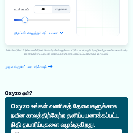
மாதங்கள்
கடன் காலம்
திருப்பிச் செலுத்தும் அட்டவணை
மேலே கொடுக்கப்பட்டுள்ள கணக்கீடுகள் விளக்க நோக்கங்களுக்காக மட்டுமே. கடன் தகுதி, தொழில் மற்றும் வணிக வகை போன்ற
காரணிகளின் அடிப்படையில் உண்மையான தொகை மற்றும் வட்டி விகிதங்கள் மாறுபடலாம்.
முழு கால்குலேட்டரை பார்க்கவும்
Oxyzo ஏன்?
Oxyzo உங்கள் வணிகத் தேவைகளுக்காக
நவீன காலத்திற்கேற்ற தனிப்பயனாக்கப்பட்ட
நிதி தயாரிப்புகளை வழங்குகிறது.