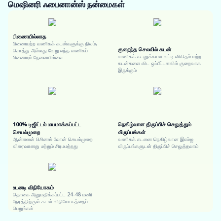
மெஷினரி ஃபைனான்ஸ்
நன்மைகள்
பிணையில்லாத
பிணையற்ற வணிகக் கடன்களுக்கு நிலம்,
குறைந்த செலவில் கடன்
சொத்து அல்லது வேறு எந்த வணிகப்
வணிகக் கடனுக்கான வட்டி விகிதம் மற்ற
பிணையும் தேவையில்லை
கடன்களை விட ஒப்பீட்டளவில் குறைவாக
இருக்கும்
100% டிஜிட்டல் மயமாக்கப்பட்ட
நெகிழ்வான திருப்பிச் செலுத்தும்
செயல்முறை
விருப்பங்கள்
ஆன்லைன் பிசினஸ் லோன் செயல்முறை
வணிகக் கடனை நெகிழ்வான இஎம்ஐ
விரைவானது மற்றும் சிரமமற்றது
விருப்பங்களுடன் திருப்பிச் செலுத்தலாம்
உடனடி விநியோகம்
தொகை அனுமதிக்கப்பட்ட 24-48 மணி
நேரத்திற்குள் கடன் விநியோகத்தைப்
பெறுங்கள்