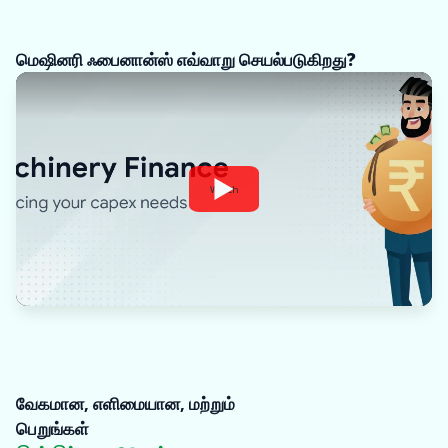
மெஷினரி ஃபைனான்ஸ் எவ்வாறு செயல்படுகிறது?
Watch
வேகமான, எளிமையான, மற்றும்
பெறுங்கள்
Oxyzo