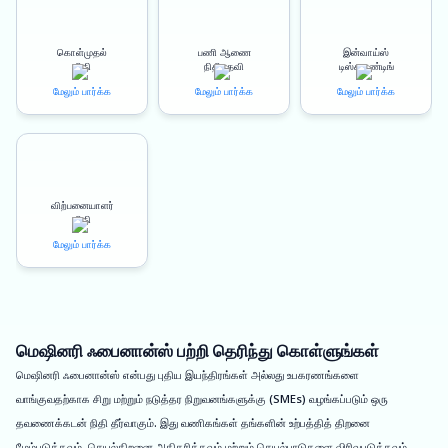
கொள்முதல்
பணி ஆணை
இன்வாய்ஸ்
நிதி
நிதியுதவி
டிஸ்கவுண்டிங்
மேலும் பார்க்க
மேலும் பார்க்க
மேலும் பார்க்க
விற்பனையாளர்
நிதி
மேலும் பார்க்க
மெஷினரி ஃபைனான்ஸ் பற்றி தெரிந்து கொள்ளுங்கள்
மெஷினரி ஃபைனான்ஸ் என்பது புதிய இயந்திரங்கள் அல்லது உபகரணங்களை
வாங்குவதற்காக சிறு மற்றும் நடுத்தர நிறுவனங்களுக்கு (SMEs) வழங்கப்படும் ஒரு
தவணைக்கடன் நிதி தீர்வாகும். இது வணிகங்கள் தங்களின் உற்பத்தித் திறனை
மேம்படுத்தவும், செயல்திறனை அதிகரிக்கவும் மற்றும் செயல்பாடுகளை விரிவுபடுத்தவும்