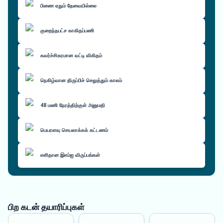
பிணை ஏதும் தேவையில்லை
குறைந்தபட்ச காகிதப்பணி
கவர்ச்சிகரமான வட்டி விகிதம்
நெகிழ்வான திருப்பிச் செலுத்தும் காலம்
48 மணி நேரத்திற்குள் அனுமதி
பெயரளவு செயலாக்கக் கட்டணம்
எளிதான இஎம்ஐ விருப்பங்கள்
பிற கடன் தயாரிப்புகள்