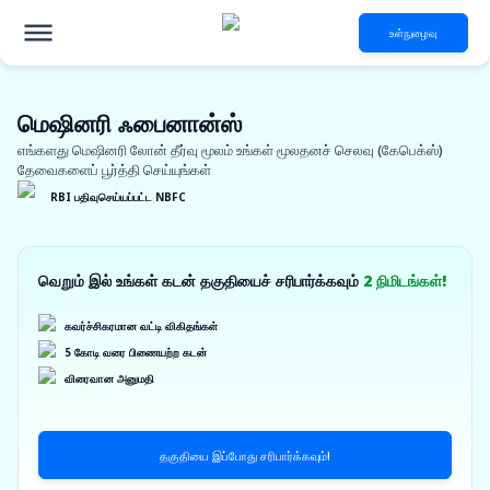
உள்நுழைவு
மெஷினரி ஃபைனான்ஸ்
எங்களது மெஷினரி லோன் தீர்வு மூலம் உங்கள் மூலதனச் செலவு (கேபெக்ஸ்)
தேவைகளைப் பூர்த்தி செய்யுங்கள்
RBI பதிவுசெய்யப்பட்ட NBFC
வெறும் இல் உங்கள் கடன் தகுதியைச் சரிபார்க்கவும்
2 நிமிடங்கள்!
கவர்ச்சிகரமான வட்டி விகிதங்கள்
5 கோடி வரை பிணையற்ற கடன்
விரைவான அனுமதி
தகுதியை இப்போது சரிபார்க்கவும்!