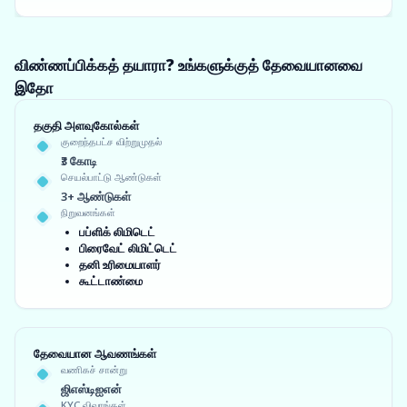
விண்ணப்பிக்கத் தயாரா? உங்களுக்குத் தேவையானவை
இதோ
தகுதி அளவுகோல்கள்
குறைந்தபட்ச விற்றுமுதல்
₹3 கோடி
செயல்பாட்டு ஆண்டுகள்
3+ ஆண்டுகள்
நிறுவனங்கள்
பப்ளிக் லிமிடெட்
பிரைவேட் லிமிட்டெட்
தனி உரிமையாளர்
கூட்டாண்மை
தேவையான ஆவணங்கள்
வணிகச் சான்று
ஜிஎஸ்டிஐஎன்
KYC விவரங்கள்