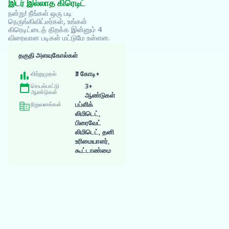
இடர் இல்லாத கிரெடிட்
இணையதளத்தைப்
பார்வையிடவும்
நன்று! நீங்கள் ஒரு படி
நெருங்கிவிட்டீர்கள், உங்கள்
நிலை முடிந்தது
கிரெடிட்டைத் திறக்க இன்னும் 4
விரைவான படிகள் மட்டுமே உள்ளன.
தகுதி அளவுகோல்கள்
எனது
தகுதியைச்
விற்றுமுதல்
₹3 கோடி+
சரிபார்க்கவும்
செயல்பாட்டு
3+
கிரெடிட் ஸ்கோரைப் பாதிக்காது
ஆண்டுகள்
ஆண்டுகள்
நிறுவனங்கள்
பப்ளிக்
லிமிடெட்,
விண்ணப்பத்தைப் பூர்த்தி
பிரைவேட்
செய்யவும்
லிமிடெட், தனி
உரிமையாளர்,
கூட்டாண்மை
உங்கள் சலுகையைப்
பெறுங்கள்
நிதியைப் பெறுங்கள்