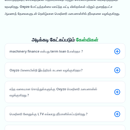
உதவுகிறது. Oxyzo போட்டித்தன்மை வாய்ந்த வட்டி விகிதங்கள் மற்றும் குறைந்தபட்ச
ஆவணத் தேவைகளுடன் நெகிழ்வான மெஷினரி ஃபைனான்சிங் தீர்வுகளை வழங்குகிறது.
அடிக்கடி கேட்கப்படும்
கேள்விகள்
machinery finance என்பது term loan போன்றதா ?
Oxyzo பிணையின்றி இயந்திரக் கடனை வழங்குகிறதா?
எந்த வகையான சொத்துக்களுக்கு Oxyzo மெஷினரி ஃபைனான்ஸ்
வழங்குகிறது ?
மெஷினரி லோனுக்கு LTV எவ்வாறு தீர்மானிக்கப்படுகிறது ?