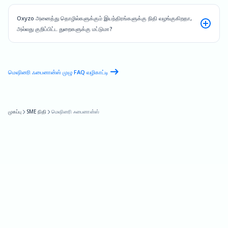
Oxyzo அனைத்து தொழில்களுக்கும் இயந்திரங்களுக்கு நிதி வழங்குகிறதா,
அல்லது குறிப்பிட்ட துறைகளுக்கு மட்டுமா?
மெஷினரி ஃபைனான்ஸ் முழு FAQ வழிகாட்டி
முகப்பு
SME நிதி
மெஷினரி ஃபைனான்ஸ்