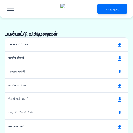
உள்நுழைவு
பயன்பாட்டு விதிமுறைகள்
Terms Of Use
उपयोग की शर्तें
ব্যবহারের শর্তাবলী
उपयोग के नियम
ઉપયોગની શરતો
ಬಳಕೆ ನಿಯಮಗಳು
वापराच्या अटी