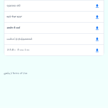
ବ୍ୟବହାର ନୀତି
ਵਰਤੋਂ ਦੀਆਂ ਸ਼ਰਤਾਂ
उपयोग री शर्तां
பயன்பாட்டு நிபந்தனைகள்
వినియోగ నిబంధనలు
முகப்பு
Terms of Use