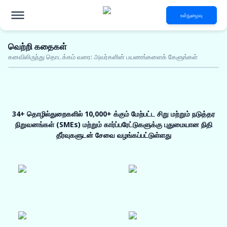
உள்நுழைவு
வெற்றி கதைகள்
ஈ-மொபிலிட்டி தொழில்துறைகள்
புதுமையான
கனவிலிருந்து தொடக்கம் வரை: அவர்களின் பயணங்களைக் கேளுங்கள்
நிதி தீர்வுகளுக்கான
5 கோடி வரை பிணையில்லா கடன்
கவர்ச்சிகரமான வட்டி விகிதங்கள்
48 மணி நேரத்திற்குள் அனுமதி
34+ தொழில்துறைகளில் 10,000+ க்கும் மேற்பட்ட சிறு மற்றும் நடுத்தர
தகுதியை இப்போது சரிபார்க்கவும்
நிறுவனங்கள் (SMEs) மற்றும் கார்ப்பரேட்டுகளுக்கு புதுமையான நிதி
தீர்வுகளுடன் சேவை வழங்கப்பட்டுள்ளது