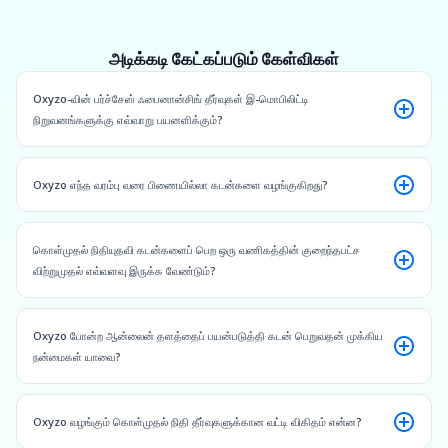
அடிக்கடி கேட்கப்படும் கேள்விகள்
Oxyzo-வின் பர்ச்சேஸ் ஃபைனான்சிங் தீர்வுகள் இ-மொபிலிட்டி
நிறுவனங்களுக்கு எவ்வாறு பயனளிக்கும்?
Oxyzo எந்த வரம்பு வரை பிணையில்லா கடன்களை வழங்குகிறது?
கொள்முதல் நிதியுதவி கடன்களைப் பெற ஒரு வணிகத்தின் குறைந்தபட்ச
விற்றுமுதல் எவ்வளவு இருக்க வேண்டும்?
Oxyzo போன்ற ஆன்லைன் தளத்தைப் பயன்படுத்தி கடன் பெறுவதன் முக்கிய
நன்மைகள் யாவை?
Oxyzo வழங்கும் கொள்முதல் நிதி தீர்வுகளுக்கான வட்டி விகிதம் என்ன?