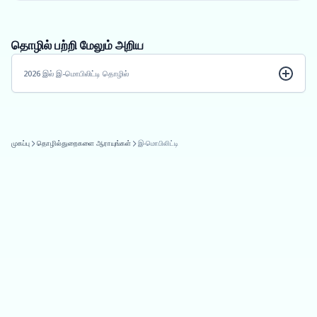
தொழில் பற்றி மேலும் அறிய
2026 இல் இ-மொபிலிட்டி தொழில்
முகப்பு
தொழில்துறைகளை ஆராயுங்கள்
இ-மொபிலிட்டி