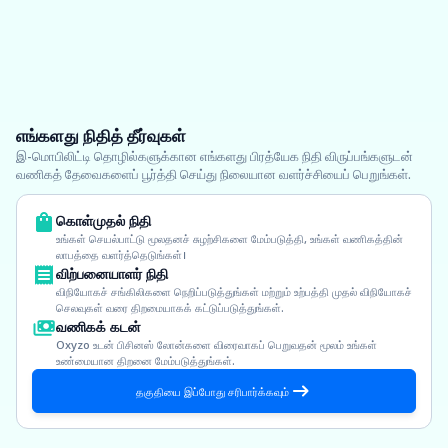
எங்களது நிதித் தீர்வுகள்
இ-மொபிலிட்டி தொழில்களுக்கான எங்களது பிரத்யேக நிதி விருப்பங்களுடன்
வணிகத் தேவைகளைப் பூர்த்தி செய்து நிலையான வளர்ச்சியைப் பெறுங்கள்.
கொள்முதல் நிதி
உங்கள் செயல்பாட்டு மூலதனச் சுழற்சிகளை மேம்படுத்தி, உங்கள் வணிகத்தின்
லாபத்தை வளர்த்தெடுங்கள்।
விற்பனையாளர் நிதி
விநியோகச் சங்கிலிகளை நெறிப்படுத்துங்கள் மற்றும் உற்பத்தி முதல் விநியோகச்
செலவுகள் வரை திறமையாகக் கட்டுப்படுத்துங்கள்.
வணிகக் கடன்
Oxyzo உடன் பிசினஸ் லோன்களை விரைவாகப் பெறுவதன் மூலம் உங்கள்
உண்மையான திறனை மேம்படுத்துங்கள்.
தகுதியை இப்போது சரிபார்க்கவும்