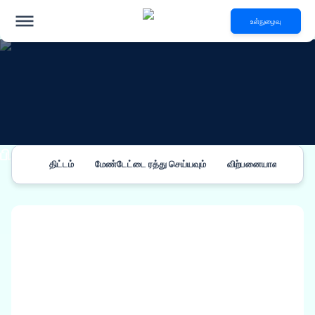
உள்நுழைவு
பிற தகவல்கள்
திட்டம்
மேண்டேட்டை ரத்து செய்யவும்
விற்பனையாளர் பணிநீக்