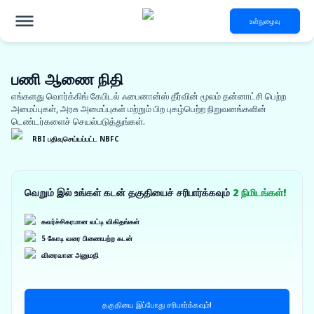
உள்நுழைவு
பணி ஆணை நிதி
எங்களது வொர்க்கிங் கேபிடல் ஃபைனான்ஸ் தீர்வின் மூலம் தன்னாட்சி பெற்ற
அமைப்புகள், அரசு அமைப்புகள் மற்றும் பிற புகழ்பெற்ற நிறுவனங்களின்
டெண்டர்களைச் செயல்படுத்துங்கள்.
RBI பதிவுசெய்யப்பட்ட NBFC
வெறும் இல் உங்கள் கடன் தகுதியைச் சரிபார்க்கவும்
2 நிமிடங்கள்!
கவர்ச்சிகரமான வட்டி விகிதங்கள்
5 கோடி வரை பிணையற்ற கடன்
விரைவான அனுமதி
தகுதியை இப்போது சரிபார்க்கவும்!