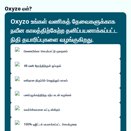
Oxyzo ஏன்?
Oxyzo உங்கள் வணிகத் தேவைகளுக்காக
நவீன காலத்திற்கேற்ற தனிப்பயனாக்கப்பட்ட
நிதி தயாரிப்புகளை வழங்குகிறது.
பிணையில்லா செயல்பாட்டு மூலதனம்
48 மணி நேரத்திற்குள் ஒப்புதல்
எளிதான திருப்பிச் செலுத்தும் காலம்
பணப்புழக்கத்திற்கு ஏற்ப கடன் வழங்கல்
கவர்ச்சிகரமான வட்டி விகிதம்
100% டிஜிட்டல் மயமாக்கப்பட்ட செயல்முறை