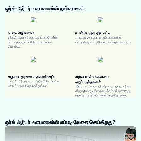
ஒர்க் ஆர்டர் ஃபைனான்ஸ்
நன்மைகள்
உடனடி விநியோகம்
பயன்பாட்டிற்கு ஏற்ப வட்டி
உங்கள் வணிகத்தை வளர்க்க இரண்டு
சரியான தொகை மற்றும் பயன்பாட்டு
நாட்களுக்குள் விநியோகங்களைப்
காலத்திற்கு மட்டுமே வட்டி வசூலிக்கப்படும்
பெறுங்கள்
வருவாய் திறனை அதிகரிக்கவும்
விநியோகச் சங்கிலியை
உங்கள் விற்பனையை அதிகரிக்க பெரிய
வலுப்படுத்துங்கள்
ஆர்டர்களை நிறைவேற்றுங்கள்
SMEs வணிகத்தைச் சீராக நடத்துவதற்கு
ஏற்றுமதிக்கு முந்தைய மற்றும் ஏற்றுமதிக்கு
பிந்தைய நிதியுதவியைப் பெறுகிறார்கள்.
ஒர்க் ஆர்டர் ஃபைனான்ஸ் எப்படி வேலை செய்கிறது?