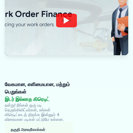
Watch
வேகமான, எளிமையான, மற்றும்
பெறுங்கள்
Oxyzo
இடர் இல்லாத கிரெடிட்
இணையதளத்தைப்
பார்வையிடவும்
நன்று! நீங்கள் ஒரு படி
நெருங்கிவிட்டீர்கள், உங்கள்
நிலை முடிந்தது
கிரெடிட்டைத் திறக்க இன்னும் 4
விரைவான படிகள் மட்டுமே உள்ளன.
தகுதி அளவுகோல்கள்
எனது