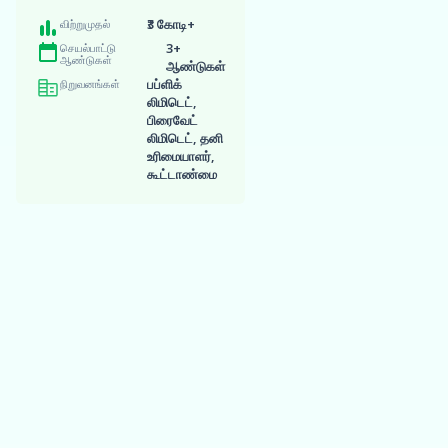
தகுதியைச்
விற்றுமுதல்
₹3 கோடி+
சரிபார்க்கவும்
செயல்பாட்டு
3+
கிரெடிட் ஸ்கோரைப் பாதிக்காது
ஆண்டுகள்
ஆண்டுகள்
நிறுவனங்கள்
பப்ளிக்
லிமிடெட்,
விண்ணப்பத்தைப் பூர்த்தி
பிரைவேட்
செய்யவும்
லிமிடெட், தனி
உரிமையாளர்,
கூட்டாண்மை
உங்கள் சலுகையைப்
பெறுங்கள்
நிதியைப் பெறுங்கள்
வேகமான-ட்ராக் நிதியுதவி
பெறுங்கள் மற்றும்
வளர்ச்சியைத்
தொடங்குங்கள்