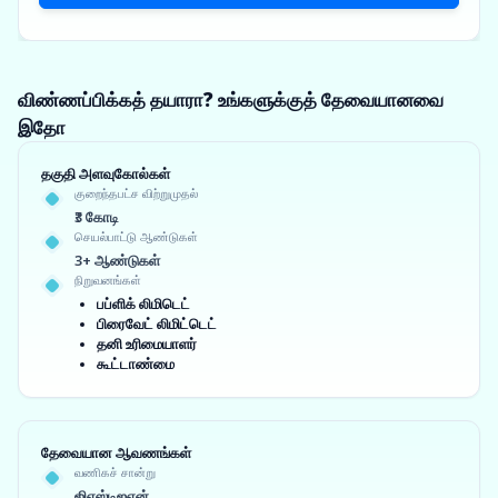
விண்ணப்பிக்கத் தயாரா? உங்களுக்குத் தேவையானவை
இதோ
தகுதி அளவுகோல்கள்
குறைந்தபட்ச விற்றுமுதல்
₹3 கோடி
செயல்பாட்டு ஆண்டுகள்
3+ ஆண்டுகள்
நிறுவனங்கள்
பப்ளிக் லிமிடெட்
பிரைவேட் லிமிட்டெட்
தனி உரிமையாளர்
கூட்டாண்மை
தேவையான ஆவணங்கள்
வணிகச் சான்று
ஜிஎஸ்டிஐஎன்