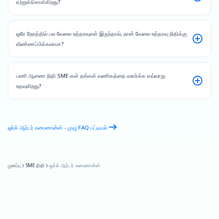
ஏற்றுக்கொள்கிறது?
ஒரே நேரத்தில் பல வேலை உத்தரவுகள் இருந்தால், நான் வேலை உத்தரவு நிதிக்கு
விண்ணப்பிக்கலாமா?
பணி ஆணை நிதி SME-கள் தங்கள் வணிகத்தை வளர்க்க எவ்வாறு
உதவுகிறது?
ஒர்க் ஆர்டர் ஃபைனான்ஸ் - முழு FAQ பட்டியல்
முகப்பு
SME நிதி
ஒர்க் ஆர்டர் ஃபைனான்ஸ்