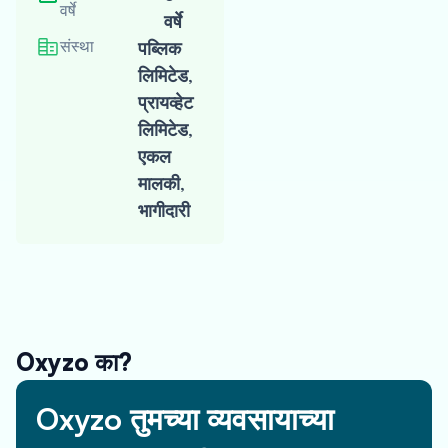
वर्षे
वर्षे
संस्था
पब्लिक
लिमिटेड,
तुमची ऑफर मिळवा
प्रायव्हेट
लिमिटेड,
एकल
मालकी,
निधी प्राप्त करा
भागीदारी
फास्ट-ट्रैक फंडिंग मिळवा आणि
वाढ सुरू करा
Oxyzo का?
Oxyzo तुमच्या व्यवसायाच्या