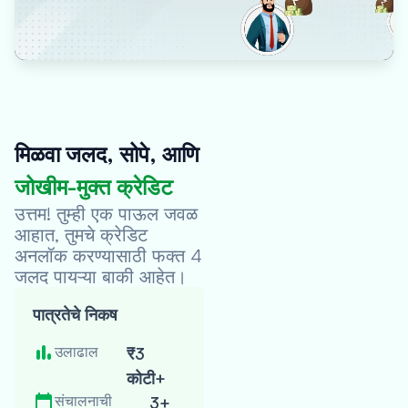
मिळवा जलद, सोपे, आणि
जोखीम-मुक्त क्रेडिट
Oxyzo वेबसाइटला भेट
द्या
उत्तम! तुम्ही एक पाऊल जवळ
आहात, तुमचे क्रेडिट
पायरी पूर्ण झाली
अनलॉक करण्यासाठी फक्त 4
जलद पायऱ्या बाकी आहेत।
माझी पात्रता
पात्रतेचे निकष
तपासा
क्रेडिट स्कोरवर कोणताही
उलाढाल
₹3
परिणाम होत नाही
कोटी+
संचालनाची
3+
अर्ज पूर्ण करा