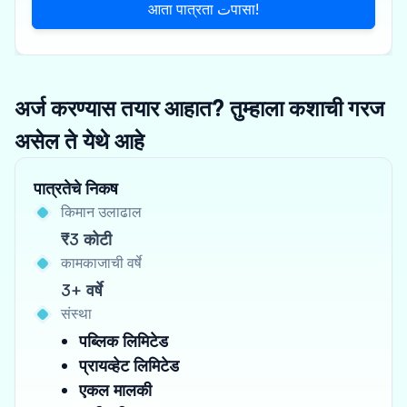
आता पात्रता تपासा!
अर्ज करण्यास तयार आहात? तुम्हाला कशाची गरज
असेल ते येथे आहे
पात्रतेचे निकष
किमान उलाढाल
₹3 कोटी
कामकाजाची वर्षे
3+ वर्षे
संस्था
पब्लिक लिमिटेड
प्रायव्हेट लिमिटेड
एकल मालकी