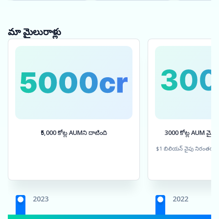
మా మైలురాళ్లు
₹5,000 కోట్ల AUMని దాటింది
3000 కోట్ల AUM మైలు
$1 బిలియన్ వైపు నిరంతర పు
2023
2022