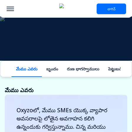
లాగిన్
మేము ఎవరు
బృందం
రుణ భాగస్వాములు
పెట్టుబడిదారు
మేము ఎవరు
Oxyzoలో, మేము SMEs యొక్క వ్యాపార
అవసరాలపై లోతైన అవగాహన కలిగి
ఉన్నందుకు గర్విస్తున్నాము. చిన్న మరియు