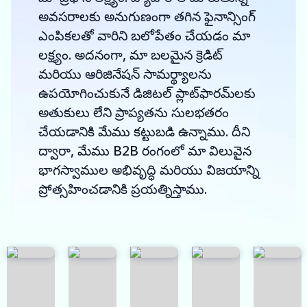
అవసరాలకు అనుగుణంగా తగిన ఫైనాన్సింగ్
ఎంపికలతో వారిని బలోపేతం చేయడం మా
లక్ష్యం. అదనంగా, మా బలమైన క్రెడిట్
మరియు ఆరిజినేషన్ సామర్థ్యాలను
ఉపయోగించుకునే డిజిటల్ ప్లాట్‌ఫారమ్‌లకు
అతుకులు లేని ప్రాప్యతను సులభతరం
చేయడానికి మేము కట్టుబడి ఉన్నాము. దీని
ద్వారా, మేము B2B రంగంలో మా విలువైన
భాగస్వాముల అభివృద్ధి మరియు విజయాన్ని
ప్రోత్సహించడానికి ప్రయత్నిస్తాము.