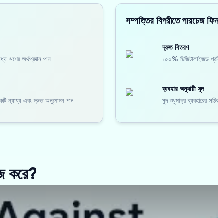
সম্পত্তির বিপরীতে পারচেজ ফিনান
দ্রুত বিতরণ
যে ঋণের অর্থপ্রদান পান
১০০% ডিজিটালাইজড প্রক্র
ব্যবহার অনুযায়ী সুদ
 একটি ন্যায্য এবং দ্রুত অনুমোদন পান
সুদ শুধুমাত্র ব্যবহারের সঠ
াজ করে?