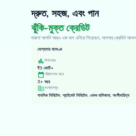
দ্রুত, সহজ, এবং পান
ঝুঁকি-মুক্ত ক্রেডিট
দারুণ! আপনি আরও এক ধাপ এগিয়ে গিয়েছেন, আপনার ক্রেডিট আনলক
যোগ্যতার মানদণ্ড
টার্নওভার
₹3 কোটি+
পরিচালনার বছর
3+ বছর
সংস্থাসমূহ
পাবলিক লিমিটেড, প্রাইভেট লিমিটেড, একক মালিকানা, অংশীদারিত্ব
Oxyzo ওয়েবসাইটটি দেখুন
ধাপ সম্পন্ন হয়েছে