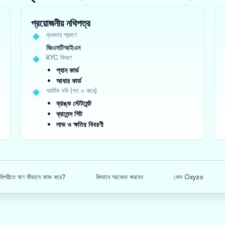
প্রয়োজনীয় নথিপত্র
ব্যবসার প্রমাণ
জিএসটিআইএন
KYC বিবরণ
প্যান কার্ড
আধার কার্ড
আর্থিক নথি (গত ৩ বছর)
ব্যাঙ্ক স্টেটমেন্ট
ব্যালেন্স শিট
লাভ ও ক্ষতির বিবরণী
র বিপরীতে ঋণ কীভাবে কাজ করে?
কিভাবে আবেদন করবেন
কেন Oxyzo