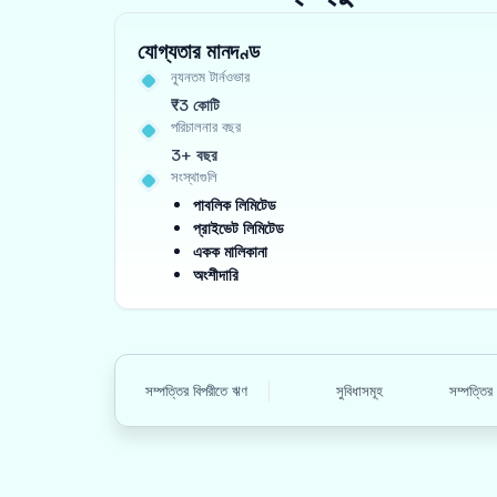
যোগ্যতার মানদণ্ড
ন্যূনতম টার্নওভার
₹3 কোটি
পরিচালনার বছর
3+ বছর
সংস্থাগুলি
পাবলিক লিমিটেড
প্রাইভেট লিমিটেড
একক মালিকানা
অংশীদারি
সম্পত্তির বিপরীতে ঋণ
সুবিধাসমূহ
সম্পত্তি