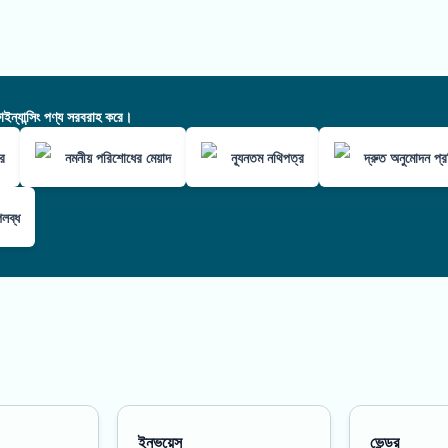
ন্যান্সিং পণ্য সরবরাহ করে।
র
নমনীয় পরিশোধের মেয়াদ
ন্যূনতম নথিপত্র
দ্রুত অনুমোদন প্রক
লব্ধ
ইনভয়েস
ভেন্ডর