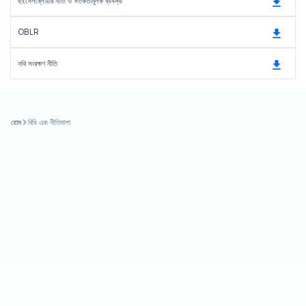
হুইসেলব্লোয়ার নীতি ও সতর্কতামূলক ব্যবস্থা
OBLR
নথি সংরক্ষণ নীতি
হোম
বিধি এবং নীতিমালা