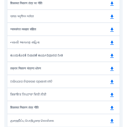
शिकायत निवारण तंत्र पर नीति
ন্যায্য অনুশীলন সংহিতা
न्यायसंगत व्यवहार संहिता
ન્યાયી આચરણ સંહિતા
ಕುಂದುಕೊರತೆ ನಿವಾರಣೆ ಕಾರ್ಯವಿಧಾನದ ನೀತಿ
तक्रार निवारण यंत्रणा धोरण
ଅଭିଯୋଗ ନିରାକରଣ ପ୍ରଣାଳୀ ନୀତି
ਸ਼ਿਕਾਇਤ ਨਿਪਟਾਰਾ ਵਿਧੀ ਨੀਤੀ
शिकायत निवारण तंत्र नीति
குறைதீர்ப்பு பொறிமுறை கொள்கை