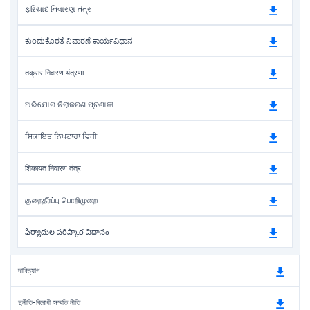
ફરિયાદ નિવારણ તંત્ર
ಕುಂದುಕೊರತೆ ನಿವಾರಣೆ ಕಾರ್ಯವಿಧಾನ
तक्रार निवारण यंत्रणा
ଅଭିଯୋଗ ନିରାକରଣ ପ୍ରଣାଳୀ
ਸ਼ਿਕਾਇਤ ਨਿਪਟਾਰਾ ਵਿਧੀ
शिकायत निवारण तंत्र
குறைதீர்ப்பு பொறிமுறை
ఫిర్యాదుల పరిష్కార విధానం
দাবিত্যাগ
দুর্নীতি-বিরোধী সম্মতি নীতি