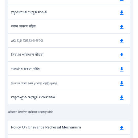
ನ್ಯಾಯಯುತ ಅಭ್ಯಾಸ ಸಂಹಿತೆ
न्याय्य आचरण संहिता
ନ୍ୟାୟ୍ୟ ଅଭ୍ୟାସ ସଂହିତା
ਨਿਰਪੱਖ ਅਭਿਆਸ ਸੰਹਿਤਾ
न्यायसंगत आचरण संहिता
நியாயமான நடைமுறை நெறிமுறை
న్యాయమైన అభ్యాస నియమావళి
অভিযোগ নিষ্পত্তি প্রক্রিয়া সংক্রান্ত নীতি
Policy On Grievance Redressal Mechanism