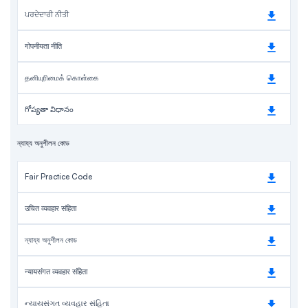
ਪਰਦੇਦਾਰੀ ਨੀਤੀ
गोपनीयता नीति
தனியுரிமைக் கொள்கை
గోప్యతా విధానం
ন্যায্য অনুশীলন কোড
Fair Practice Code
उचित व्यवहार संहिता
ন্যায্য অনুশীলন কোড
न्यायसंगत व्यवहार संहिता
ન્યાયસંગત વ્યવહાર સંહિતા