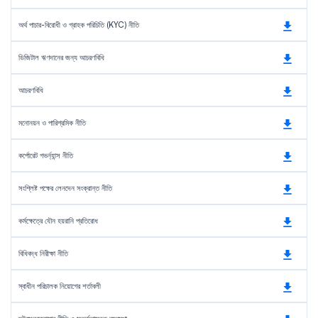
অর্থ পাচার-বিরোধী ও গ্রাহক পরিচিতি (KYC) নীতি
ডিজিটাল ঋণদানের জন্য আচরণবিধি
আচরণবিধি
মনোনয়ন ও পারিশ্রমিক নীতি
কর্পোরেট গভর্ন্যান্স নীতি
সংশ্লিষ্ট পক্ষের লেনদেন সংক্রান্ত নীতি
কর্মক্ষেত্রে যৌন হয়রানি প্রতিরোধ
বিধিবদ্ধ নিরীক্ষা নীতি
স্বাধীন পরিচালক নিয়োগের শর্তাবলী