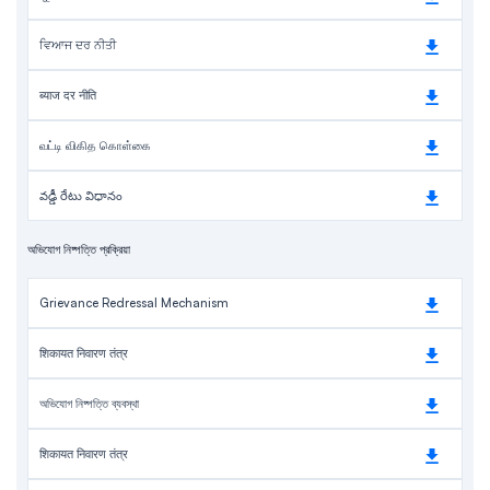
ਵਿਆਜ ਦਰ ਨੀਤੀ
ब्याज दर नीति
வட்டி விகித கொள்கை
వడ్డీ రేటు విధానం
অভিযোগ নিষ্পত্তি প্রক্রিয়া
Grievance Redressal Mechanism
शिकायत निवारण तंत्र
অভিযোগ নিষ্পত্তি ব্যবস্থা
शिकायत निवारण तंत्र