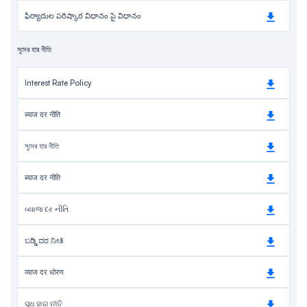
ఫిర్యాదుల పరిష్కార విధానం పై విధానం
সুদের হার নীতি
Interest Rate Policy
ब्याज दर नीति
সুদের হার নীতি
ब्याज दर नीति
વ્યાજ દર નીતિ
ಬಡ್ಡಿ ದರ ನೀತಿ
व्याज दर धोरण
ସୁଧ ହାର ନୀତି