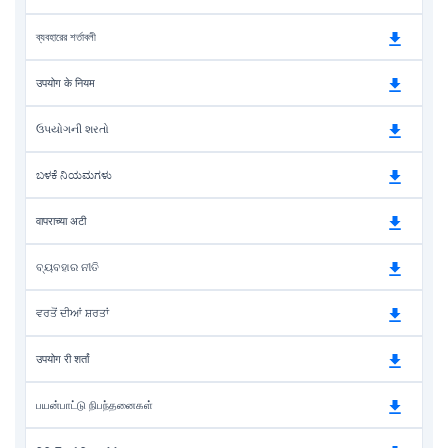
ব্যবহারের শর্তাবলী
उपयोग के नियम
ઉપયોગની શરતો
ಬಳಕೆ ನಿಯಮಗಳು
वापराच्या अटी
ବ୍ୟବହାର ନୀତି
ਵਰਤੋਂ ਦੀਆਂ ਸ਼ਰਤਾਂ
उपयोग री शर्तां
பயன்பாட்டு நிபந்தனைகள்