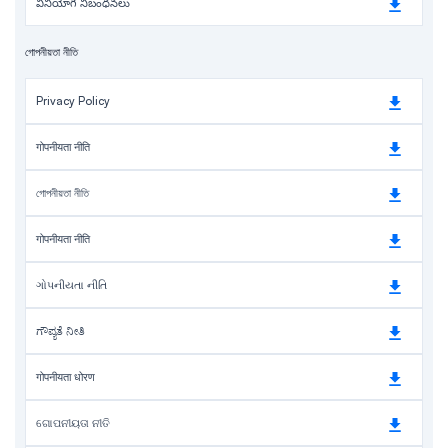
వినియోగ నిబంధనలు
গোপনীয়তা নীতি
Privacy Policy
गोपनीयता नीति
গোপনীয়তা নীতি
गोपनीयता नीति
ગોપનીયતા નીતિ
ಗೌಪ್ಯತೆ ನೀತಿ
गोपनीयता धोरण
ଗୋପନୀୟତା ନୀତି