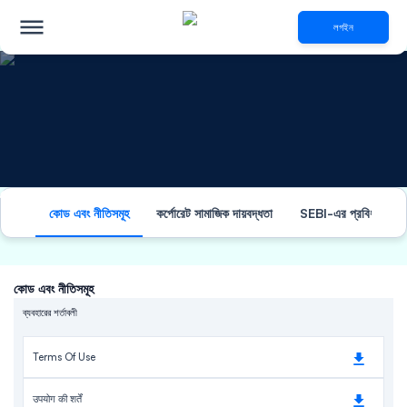
লগইন
বিনিয়োগকারী সম্পর্ক
কোড এবং নীতিসমূহ
কর্পোরেট সামাজিক দায়বদ্ধতা
SEBI-এর প্রবিধান 62-
কোড এবং নীতিসমূহ
ব্যবহারের শর্তাবলী
Terms Of Use
उपयोग की शर्तें