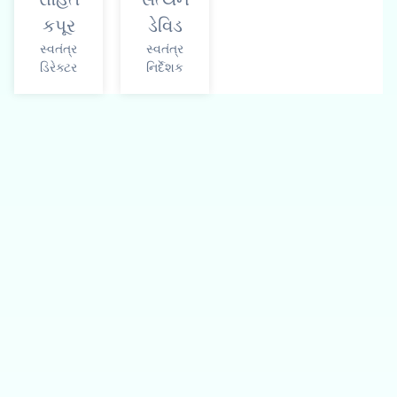
કપૂર
ડેવિડ
સ્વતંત્ર
સ્વતંત્ર
ડિરેક્ટર
નિર્દેશક