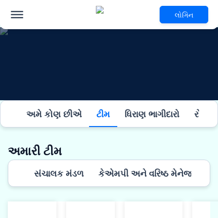
લોગિન
અમે કોણ છીએ
ટીમ
ધિરાણ ભાગીદારો
રોકાણ
અમારી ટીમ
સંચાલક મંડળ
કેએમપી અને વરિષ્ઠ મેનેજમેન્ટ