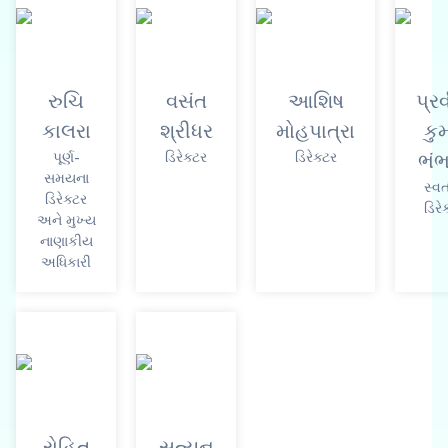
રુચિ
વસંત
આશિષ
પ્ર
કાલરા
શ્રીધર
મોહપાત્રા
કુ
પૂર્ણ-
ડિરેક્ટર
ડિરેક્ટર
ભં
સમયના
સ્વત
ડિરેક્ટર
ડિરે
અને મુખ્ય
નાણાકીય
અધિકારી
રોહિત
સત્યન