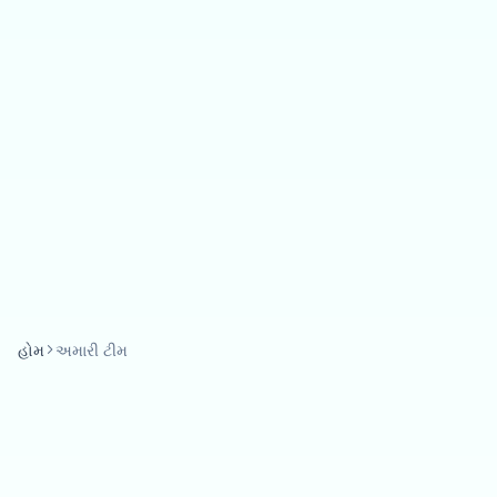
હોમ
અમારી ટીમ