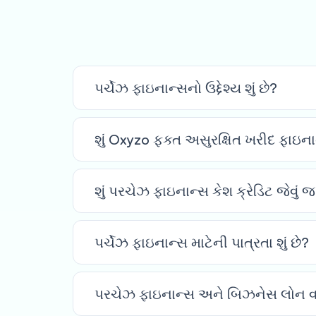
પર્ચેઝ ફાઇનાન્સનો ઉદ્દેશ્ય શું છે?
શું Oxyzo ફક્ત અસુરક્ષિત ખરીદ ફાઇનાન
શું પરચેઝ ફાઇનાન્સ કેશ ક્રેડિટ જેવું જ
પર્ચેઝ ફાઇનાન્સ માટેની પાત્રતા શું છે?
પરચેઝ ફાઇનાન્સ અને બિઝનેસ લોન વચ્