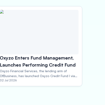
Oxyzo Enters Fund Management,
Launches Performing Credit Fund
Oxyzo Financial Services, the lending arm of
OfBusiness, has launched Oxyzo Credit Fund I via
02 Jul 2026
Oxyzo Investment Manager. This performing credit
alternative investment fund will focus on secured
investments in mid-sized companies seeking
growth capital, with an aim to scale and deliver
consistent, predictable returns for stakeholders.