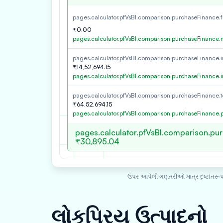
pages.calculator.pfVsBl.comparison.purchaseFinance.
₹0.00
pages.calculator.pfVsBl.comparison.purchaseFinance
pages.calculator.pfVsBl.comparison.purchaseFinance.in
₹14,52,694.15
pages.calculator.pfVsBl.comparison.purchaseFinance.i
pages.calculator.pfVsBl.comparison.purchaseFinance.t
₹64,52,694.15
pages.calculator.pfVsBl.comparison.purchaseFinance.
pages.calculator.pfVsBl.comparison.pu
₹30,895.04
ઉપર આપેલી ગણતરીઓ માત્ર દૃષ્ટાંતરૂપ 
લોકપ્રિય ઉત્પાદનો