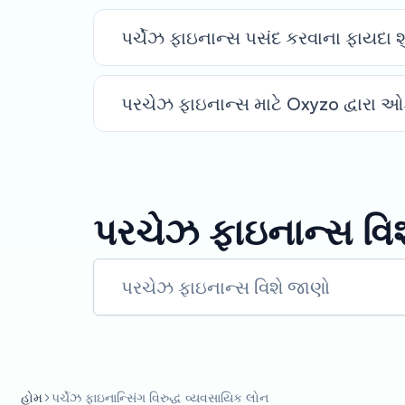
પર્ચેઝ ફાઇનાન્સ પસંદ કરવાના ફાયદા શુ
પરચેઝ ફાઇનાન્સ માટે Oxyzo દ્વારા ઓફ
પરચેઝ ફાઇનાન્સ વિ
પરચેઝ ફાઇનાન્સ વિશે જાણો
હોમ
પર્ચેઝ ફાઇનાન્સિંગ વિરુદ્ધ વ્યવસાયિક લોન