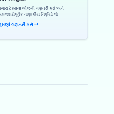
તમારા ટેક્સના બોજની ગણતરી કરો અને
સમજદારીપૂર્વક નાણાકીય નિર્ણયો લો
હમણાં ગણતરી કરો