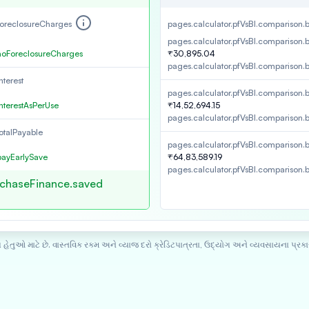
foreclosureCharges
pages.calculator.pfVsBl.comparison.
pages.calculator.pfVsBl.comparison.
.noForeclosureCharges
₹30,895.04
pages.calculator.pfVsBl.comparison.
terest
pages.calculator.pfVsBl.comparison.b
nterestAsPerUse
₹14,52,694.15
pages.calculator.pfVsBl.comparison.b
otalPayable
pages.calculator.pfVsBl.comparison.b
payEarlySave
₹64,83,589.19
pages.calculator.pfVsBl.comparison.
rchaseFinance.saved
હેતુઓ માટે છે. વાસ્તવિક રકમ અને વ્યાજ દરો ક્રેડિટપાત્રતા, ઉદ્યોગ અને વ્યવસાયના પ્રક