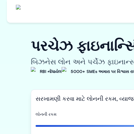
પરચેઝ ફાઇનાન્સિ
બિઝનેસ લોન અને પર્ચેઝ ફાઇનાન્સન
RBI નોંધાયેલ
5000+ SMEs અમારા પર વિશ્વાસ રાખ
સરખામણી કરવા માટે લોનની રકમ, વ્યા
લોનની રકમ