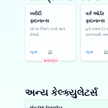
ખરીદી
વર્ક ઓર્ડર
ફાઇનાન્સ
ફાઇનાન્સ
યોગ્ય કિંમતે કાચો માલ
હવે તમારા ટેન્
મેળવો
સરળતાથી અમલ
જુઓ
જુઓ
લોકપ્રિય
અન્ય કેલ્ક્યુલેટર્સ
લોન EMI કેલ્ક્યુલેટર