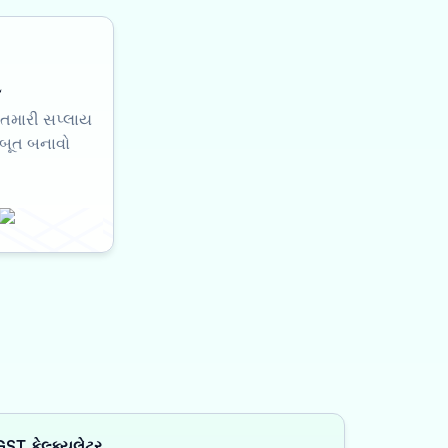
સ
થે તમારી સપ્લાય
બૂત બનાવો
GST કેલ્ક્યુલેટર