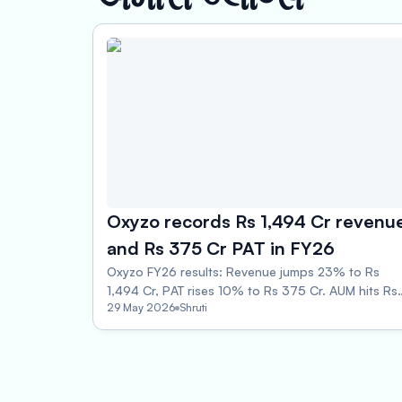
Oxyzo records Rs 1,494 Cr revenu
and Rs 375 Cr PAT in FY26
Oxyzo FY26 results: Revenue jumps 23% to Rs
1,494 Cr, PAT rises 10% to Rs 375 Cr. AUM hits Rs
29 May 2026
Shruti
11,822 Cr with gross NPA at 0.74%.