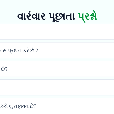
વારંવાર પૂછાતા
પ્રશ્નો
્સ પ્રદાન કરે છે ?
 છે?
ચે શું તફાવત છે?