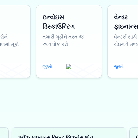
ઇન્વોઇસ
વેન્ડર
ડિસ્કાઉન્ટિંગ
ફાઇનાન્
ડરોને
તમારી મૂડીને તરત જ
વેન્ડર્સ સા
માં મૂકો
અનલોક કરો
ચેઇનને મજ
જુઓ
જુઓ
પર્ચેઝ ફાઇનાન્સ વિરુદ્ધ બિઝનેસ લોન