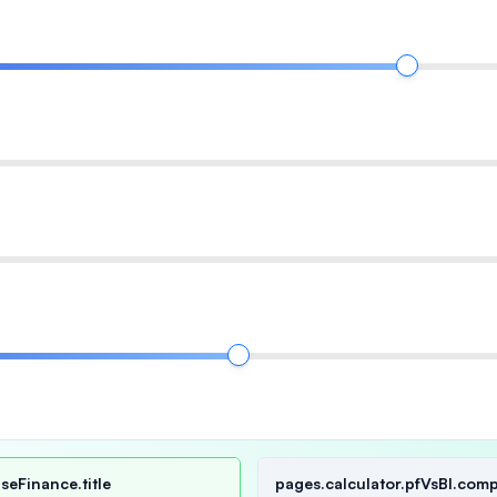
seFinance.title
pages.calculator.pfVsBl.comp