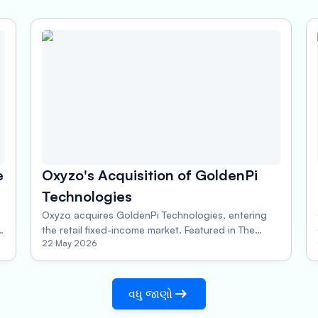
e
Oxyzo's Acquisition of GoldenPi
Technologies
Oxyzo acquires GoldenPi Technologies, entering
the retail fixed-income market. Featured in The
22 May 2026
Economic Times, this marks a bold new chapter in
Oxyzo's financial services journey.
વધુ જાણો