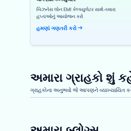
બિઝનેસ લોન EMI કેલ્ક્યુલેટર સાથે તમારા
હપ્તાઓનું આયોજન કરો
હમણાં ગણતરી કરો
અમારા ગ્રાહકો શું કહ
ગ્રાહકોના અનુભવો જે આપણને વ્યાખ્યાયિત કરે
અમારા બ્લોગ્સ