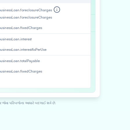
businessLoan.foreclosureCharges
businessLoan.foreclosureCharges
businessLoan.fixedCharges
usinessLoan.interest
usinessLoan.interestAsPerUse
usinessLoan.totalPayable
businessLoan.fixedCharges
ાર જેવા પરિબળોના આધારે બદલાઈ શકે છે.