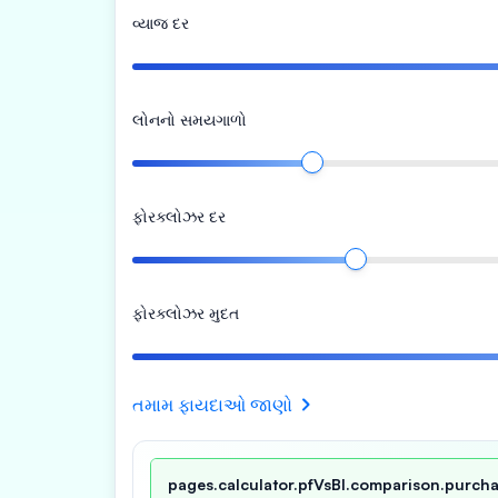
વ્યાજ દર
લોનનો સમયગાળો
ફોરક્લોઝર દર
ફોરક્લોઝર મુદત
તમામ ફાયદાઓ જાણો
pages.calculator.pfVsBl.comparison.purcha