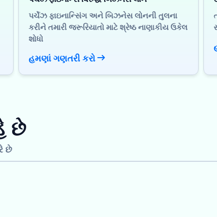
પર્ચેઝ ફાઇનાન્સિંગ અને બિઝનેસ લોનની તુલના
કરીને તમારી જરૂરિયાતો માટે શ્રેષ્ઠ નાણાકીય ઉકેલ
શોધો
હમણાં ગણતરી કરો
ે છે
 છે