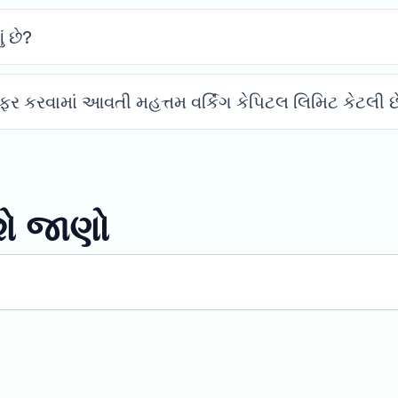
ં છે?
ર કરવામાં આવતી મહત્તમ વર્કિંગ કેપિટલ લિમિટ કેટલી છ
શે જાણો