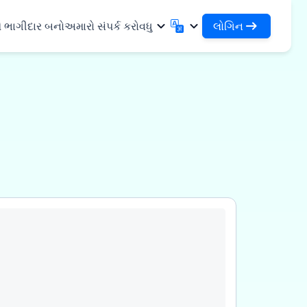
લોગિન
ે ભાગીદાર બનો
અમારો સંપર્ક કરો
વધુ
લોગિન
English
मराठी
તમારા લોન અને સંસ્થાઓને એક્સેસ કરો
English
Marathi
DSA તરીકે લોગિન કરો
हिन्दी
বাংলা
સુવિધાઓ
તમારા ગ્રાહકોના સંચાલન માટે એક્સેસ
Hindi
Bengali
ગુજરાતી
ਪੰਜਾਬੀ
 શેર કરો
✓
Gujarati
Punjabi
મર અને ઔદ્યોગિક
ଓଡ଼ିଆ
ಕನ್ನಡ
Oriya
Kannada
િકલ્સ અને મેડિકલ
தமிழ்
മലയാളം
Tamil
Malayalam
ર અને નાના ઉપકરણો
తెలుగు
Telugu