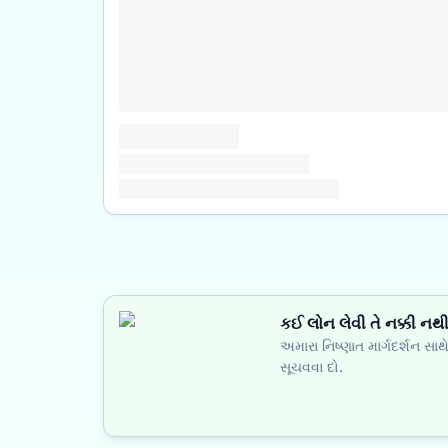
કઈ લોન લેવી તે નક્કી નથ
અમારા નિષ્ણાત માર્ગદર્શન સા
સૂચવવા દો.