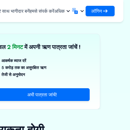
लॉगिन
े साथ भागीदार बनें
हमसे संपर्क करें
अधिक
लॉगिन
English
मराठी
अपने ऋणों और संगठनों तक पहुंचें
English
Marathi
ेवल
2 मिनट
में अपनी ऋण पात्रता जांचें !
DSA के रूप में लॉगिन करें
हिन्दी
বাংলা
✓
नियादी ढांचा
अपने ग्राहकों के प्रबंधन के लिए एक्सेस
Hindi
Bengali
ण
ગુજરાતી
ਪੰਜਾਬੀ
आकर्षक ब्याज दरें
जिस्टिक्स साझा करें
स
5 करोड़ तक का असुरक्षित ऋण
Gujarati
Punjabi
गज़, पॉलिमर और औद्योगिक रसायन
ଓଡ଼ିଆ
ಕನ್ನಡ
तेजी से अनुमोदन
र्मास्यूटिकल्स और चिकित्सा उपकरण
Oriya
Kannada
தமிழ்
മലയാളം
्ति, सौर और लघु उपकरण
अभी पात्रता जांचें!
Tamil
Malayalam
తెలుగు
्ष्म उद्यम
Telugu
्यकता होगी