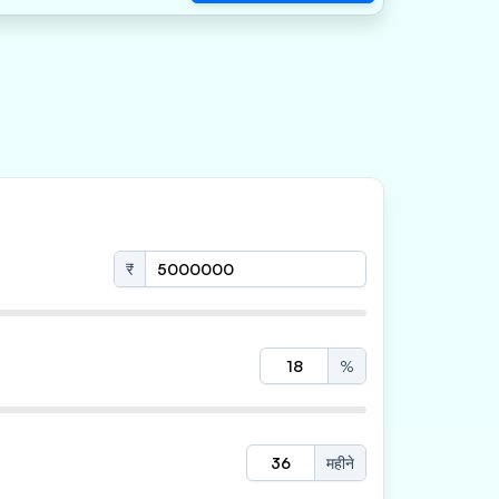
₹
%
महीने