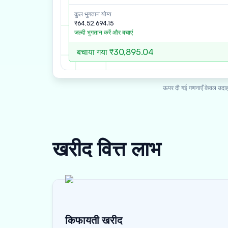
कुल भुगतान योग्य
₹64,52,694.15
जल्दी भुगतान करें और बचाएं
बचाया गया
₹30,895.04
ऊपर दी गई गणनाएँ केवल उदाहरण
खरीद वित्त
लाभ
किफायती खरीद