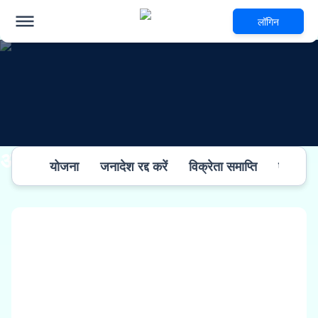
लॉगिन
अन्य जानकारी
योजना
जनादेश रद्द करें
विक्रेता समाप्ति
एलएसपी