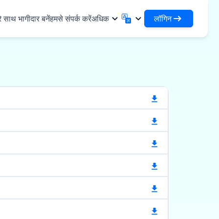
लॉगिन
े साथ भागीदार बनें
हमसे संपर्क करें
अधिक
लॉगिन
English
मराठी
अपने ऋणों और संगठनों तक पहुंचें
English
Marathi
DSA के रूप में लॉगिन करें
हिन्दी
বাংলা
✓
नियादी ढांचा
अपने ग्राहकों के प्रबंधन के लिए एक्सेस
Hindi
Bengali
ण
ગુજરાતી
ਪੰਜਾਬੀ
जिस्टिक्स साझा करें
स
Gujarati
Punjabi
गज़, पॉलिमर और औद्योगिक रसायन
ଓଡ଼ିଆ
ಕನ್ನಡ
र्मास्यूटिकल्स और चिकित्सा उपकरण
Oriya
Kannada
தமிழ்
മലയാളം
्ति, सौर और लघु उपकरण
Tamil
Malayalam
తెలుగు
्ष्म उद्यम
Telugu