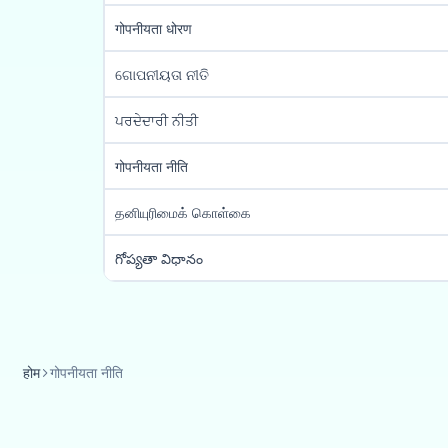
गोपनीयता धोरण
ଗୋପନୀୟତା ନୀତି
ਪਰਦੇਦਾਰੀ ਨੀਤੀ
गोपनीयता नीति
தனியுரிமைக் கொள்கை
గోప్యతా విధానం
होम
गोपनीयता नीति