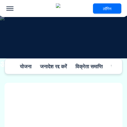
लॉगिन
अन्य जानकारी
योजना
जनादेश रद्द करें
विक्रेता समाप्ति
एलएसपी