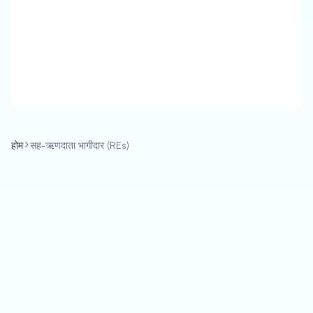
होम
सह-ऋणदाता भागीदार (REs)