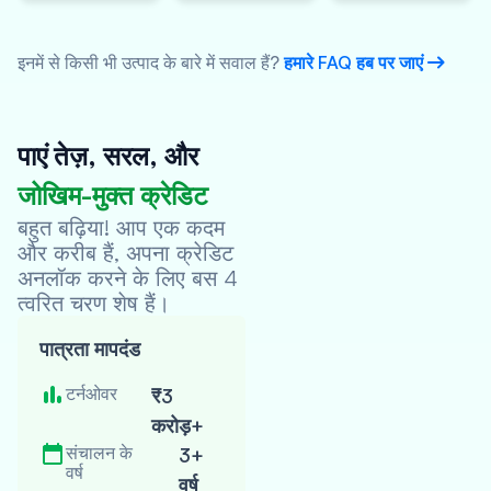
इनमें से किसी भी उत्पाद के बारे में सवाल हैं?
हमारे FAQ हब पर जाएं
पाएं तेज़, सरल, और
जोखिम-मुक्त क्रेडिट
Oxyzo वेबसाइट पर
जाएं
बहुत बढ़िया! आप एक कदम
और करीब हैं, अपना क्रेडिट
चरण पूरा हुआ
अनलॉक करने के लिए बस 4
त्वरित चरण शेष हैं।
मेरी पात्रता की
पात्रता मापदंड
जांच करें
क्रेडिट स्कोर पर कोई प्रभाव
टर्नओवर
₹3
नहीं पड़ता
करोड़+
संचालन के
3+
आवेदन पूरा करें
वर्ष
वर्ष