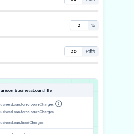
%
ਮਹੀਨੇ
arison.businessLoan.title
businessLoan.foreclosureCharges
businessLoan.foreclosureCharges
businessLoan.fixedCharges