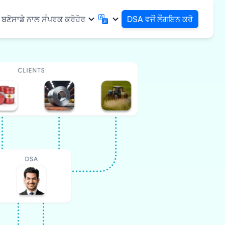
DSA ਵਜੋਂ ਲੌਗਇਨ ਕਰੋ
 ਬਣੋ
ਸਾਡੇ ਨਾਲ ਸੰਪਰਕ ਕਰੋ
ਹੋਰ
English
मराठी
English
Marathi
हिन्दी
বাংলা
Hindi
Bengali
ગુજરાતી
ਪੰਜਾਬੀ
ਕਰੋ
✓
Gujarati
Punjabi
ੇ ਉਦਯੋਗਿਕ
ଓଡ଼ିଆ
ಕನ್ನಡ
Oriya
Kannada
ਤੇ ਮੈਡੀਕਲ
தமிழ்
മലയാളം
Tamil
Malayalam
ਛੋਟੇ ਉਪਕਰਣ
తెలుగు
Telugu