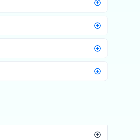
ਰ ਅਤੇ ਨੋਟਸ ਟੂ ਅਕਾਉਂਟਸ ਅਤੇ ITR ਸਮੇਤ)।