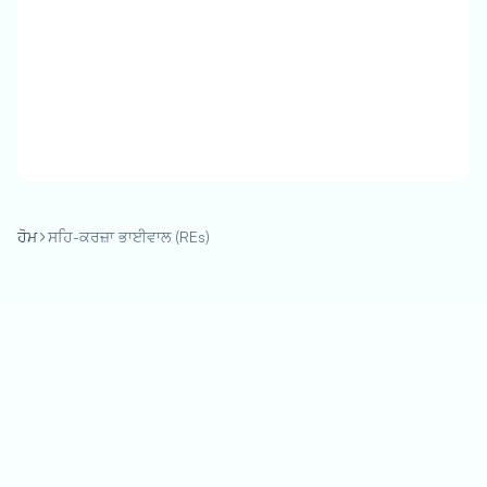
ਹੋਮ
ਸਹਿ-ਕਰਜ਼ਾ ਭਾਈਵਾਲ (REs)