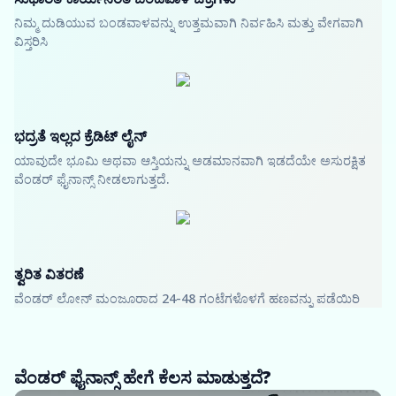
ನಿಮ್ಮ ದುಡಿಯುವ ಬಂಡವಾಳವನ್ನು ಉತ್ತಮವಾಗಿ ನಿರ್ವಹಿಸಿ ಮತ್ತು ವೇಗವಾಗಿ
ವಿಸ್ತರಿಸಿ
ಭದ್ರತೆ ಇಲ್ಲದ ಕ್ರೆಡಿಟ್ ಲೈನ್
ಯಾವುದೇ ಭೂಮಿ ಅಥವಾ ಆಸ್ತಿಯನ್ನು ಅಡಮಾನವಾಗಿ ಇಡದೆಯೇ ಅಸುರಕ್ಷಿತ
ವೆಂಡರ್ ಫೈನಾನ್ಸ್ ನೀಡಲಾಗುತ್ತದೆ.
ತ್ವರಿತ ವಿತರಣೆ
ವೆಂಡರ್ ಲೋನ್ ಮಂಜೂರಾದ 24-48 ಗಂಟೆಗಳೊಳಗೆ ಹಣವನ್ನು ಪಡೆಯಿರಿ
ವೆಂಡರ್ ಫೈನಾನ್ಸ್ ಹೇಗೆ ಕೆಲಸ ಮಾಡುತ್ತದೆ?