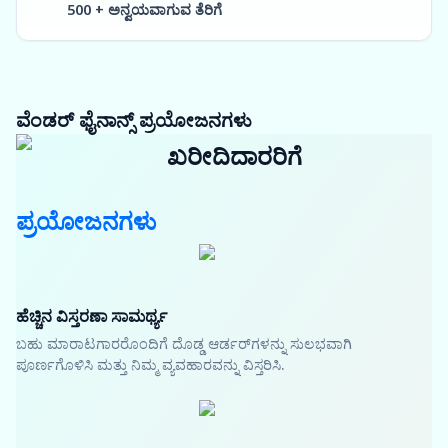
500 + ಅನ್ವಯವಾಗುವ ತೆರಿಗೆ
ವೆಂಡರ್ ಫೈನಾನ್ಸ್ ಪ್ರಯೋಜನಗಳು
ಖರೀದಿದಾರರಿಗೆ
ಪ್ರಯೋಜನಗಳು
ಹೆಚ್ಚಿನ ವಿಸ್ತರಣಾ ಸಾಮರ್ಥ್ಯ
ಬಹು ಮಾರಾಟಗಾರರೊಂದಿಗೆ ದೊಡ್ಡ ಆರ್ಡರ್‌ಗಳನ್ನು ಸುಲಭವಾಗಿ
ಪೂರ್ಣಗೊಳಿಸಿ ಮತ್ತು ನಿಮ್ಮ ವ್ಯವಹಾರವನ್ನು ವಿಸ್ತರಿಸಿ.