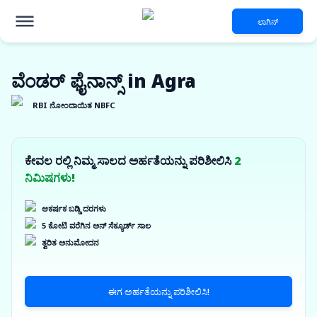
ಲಾಗಿನ್
ವೆಂಡರ್ ಫೈನಾನ್ಸ್ in Agra
RBI ನೋಂದಾಯಿತ NBFC
ಕೇವಲ ರಲ್ಲಿ ನಿಮ್ಮ ಸಾಲದ ಅರ್ಹತೆಯನ್ನು ಪರಿಶೀಲಿಸಿ
2
ನಿಮಿಷಗಳು!
ಆಕರ್ಷಕ ಬಡ್ಡಿ ದರಗಳು
5 ಕೋಟಿ ವರೆಗಿನ ಅನ್ ಸೆಕ್ಯೂರ್ಡ್ ಸಾಲ
ತ್ವರಿತ ಅನುಮೋದನ
ಈಗ ಅರ್ಹತೆಯನ್ನು ಪರಿಶೀಲಿಸಿ!