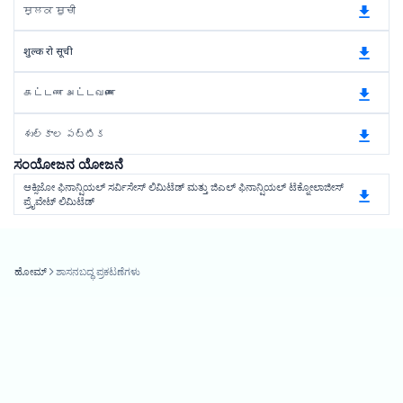
ਸ਼ੁਲਕ ਸੂਚੀ
शुल्क रो सूची
கட்டண அட்டவணை
శుల్కాల పట్టిక
ಸಂಯೋಜನ ಯೋಜನೆ
ಆಕ್ಸಿಜೋ ಫಿನಾನ್ಷಿಯಲ್ ಸರ್ವಿಸೇಸ್ ಲಿಮಿಟೆಡ್ ಮತ್ತು ಜಿಎಲ್ ಫಿನಾನ್ಷಿಯಲ್ ಟೆಕ್ನೋಲಾಜೀಸ್
ಪ್ರೈವೇಟ್ ಲಿಮಿಟೆಡ್
ಹೋಮ್
ಶಾಸನಬದ್ಧ ಪ್ರಕಟಣೆಗಳು