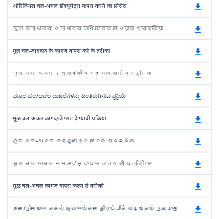
ओरिजिनल चल-अचल डॉक्यूमेंट्स वापस करने का प्रोसेस
মূল অস্থাবর ও স্থাবর নথি ফেরত দেওয়ার প্রক্রিয়া
मूल चल-जायदाद के कागज वापस करे के तरीका
મૂળ ચલ-અચલ દસ્તાવેજો પરત આપવાની પ્રક્રિયા
ಮೂಲ ಚಲ/ಅಚಲ ದಾಖಲೆಗಳನ್ನು ಹಿಂತಿರುಗಿಸುವ ಪ್ರಕ್ರಿಯೆ
मूळ चल-अचल कागदपत्रे परत देण्याची प्रक्रिया
ମୂଳ ଚଳ–ଅଚଳ ଡକ୍ୟୁମେଣ୍ଟ ଫେରତ ପ୍ରକ୍ରିୟା
ਮੂਲ ਚਲ-ਅਚਲ ਦਸਤਾਵੇਜ਼ ਵਾਪਸ ਕਰਨ ਦੀ ਪ੍ਰਕਿਰਿਆ
मूळ चल-अचल कागज वापस करण रो तरीको
அசை/நிலையான அசல் ஆவணங்களை திருப்பிச் வழங்கும் நடைமுறை