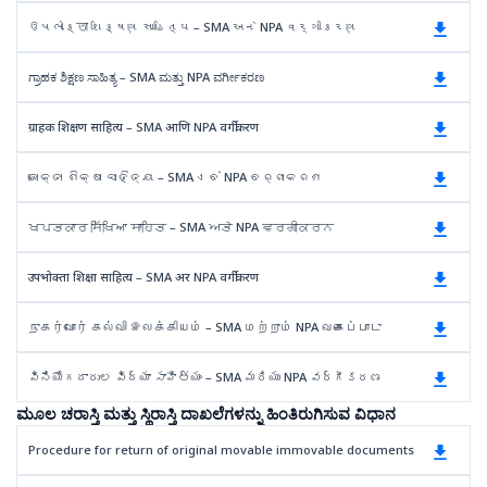
ઉપભોક্তা શિક્ષણ સાહિત્ય – SMA અને NPA વર્ગીકરણ
ಗ್ರಾಹಕ ಶಿಕ್ಷಣ ಸಾಹಿತ್ಯ – SMA ಮತ್ತು NPA ವರ್ಗೀಕರಣ
ग्राहक शिक्षण साहित्य – SMA आणि NPA वर्गीकरण
ଭୋକ୍ତା ଶିକ୍ଷା ସାହିତ୍ୟ – SMA ଏବଂ NPA ବର୍ଗୀକରଣ
ਖਪਤਕਾਰ ਸਿੱਖਿਆ ਸਾਹਿਤ – SMA ਅਤੇ NPA ਵਰਗੀਕਰਨ
उपभोक्ता शिक्षा साहित्य – SMA अर NPA वर्गीकरण
நுகர்வோர் கல்வி இலக்கியம் – SMA மற்றும் NPA வகைப்பாடு
వినియోగదారుల విద్యా సాహిత్యం – SMA మరియు NPA వర్గీకరణ
ಮೂಲ ಚರಾಸ್ತಿ ಮತ್ತು ಸ್ಥಿರಾಸ್ತಿ ದಾಖಲೆಗಳನ್ನು ಹಿಂತಿರುಗಿಸುವ ವಿಧಾನ
Procedure for return of original movable immovable documents