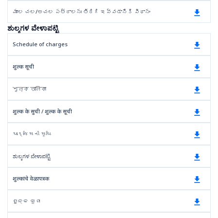
మూల చల/అచల పత్రాలను తిరిగి ఇవ్వడానికి విధానం
ಶುಲ್ಕಗಳ ವೇಳಾಪಟ್ಟಿ
Schedule of charges
शुल्क सूची
শুল্ক তালিকা
शुल्क के सुची / शुल्क के सूची
ચાર્જિસની સૂચિ
ಶುಲ್ಕಗಳ ವೇಳಾಪಟ್ಟಿ
शुल्कांचे वेळापत्रक
ଶୁଳ୍କ ସୂଚୀ