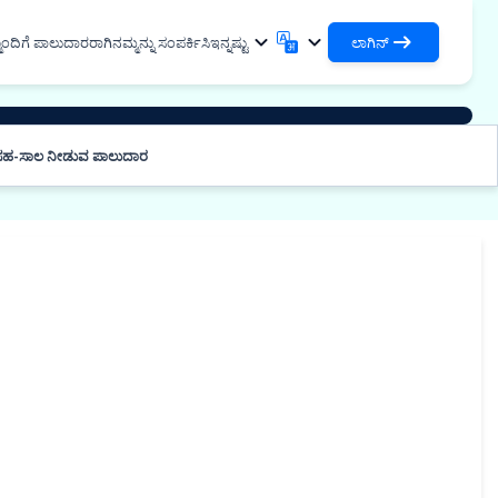
ೊಂದಿಗೆ ಪಾಲುದಾರರಾಗಿ
ನಮ್ಮನ್ನು ಸಂಪರ್ಕಿಸಿ
ಇನ್ನಷ್ಟು
ಲಾಗಿನ್
ಲಾಗಿನ್
English
मराठी
ನಿಮ್ಮ ಸಾಲಗಳು ಮತ್ತು ಸಂಸ್ಥೆಗಳನ್ನು ಪ್ರವೇಶಿಸಿ
English
Marathi
ಸಹ-ಸಾಲ ನೀಡುವ ಪಾಲುದಾರ
DSA ಆಗಿ ಲಾಗಿನ್ ಮಾಡಿ
हिन्दी
বাংলা
ಸೌಕರ್ಯ
ನಿಮ್ಮ ಗ್ರಾಹಕರನ್ನು ನಿರ್ವಹಿಸಲು ಪ್ರವೇಶ
Hindi
Bengali
ગુજરાતી
ਪੰਜਾਬੀ
ಟಿಕ್ಸ್ ಹಂಚಿಕೊಳ್ಳಿ
Gujarati
Punjabi
, ಪಾಲಿಮರ್ ಮತ್ತು ಕೈಗಾರಿಕಾ
ଓଡ଼ିଆ
ಕನ್ನಡ
ಯನಿಕಗಳು
✓
Oriya
Kannada
ಾಸ್ಯುಟಿಕಲ್ಸ್ ಮತ್ತು ವೈದ್ಯಕೀಯ
தமிழ்
മലയാളം
ರಣಗಳು
Tamil
Malayalam
, ಸೌರ ಮತ್ತು ಸಣ್ಣ ಉಪಕರಣಗಳು
తెలుగు
್ಮ ಉದ್ಯೋಗಗಳು
Telugu