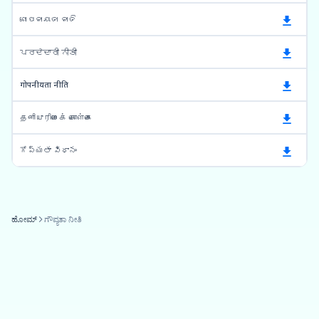
ଗୋପନୀୟତା ନୀତି
ਪਰਦੇਦਾਰੀ ਨੀਤੀ
गोपनीयता नीति
தனியுரிமைக் கொள்கை
గోప్యతా విధానం
ಹೋಮ್
ಗೌಪ್ಯತಾ ನೀತಿ